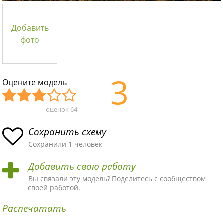
Добавить
фото
3
Оцените модель
оценок
64
Уж
Не
Об
Хор
Отл
асн
пло
ыч
ош
ичн
Сохранить схему
ая
хая
ная
ая
ая
Сохранили 1 человек
схе
схе
схе
схе
схе
Добавить свою работу
ма
ма
ма
ма
ма!
Вы связали эту модель? Поделитесь с сообществом
своей работой.
Распечатать