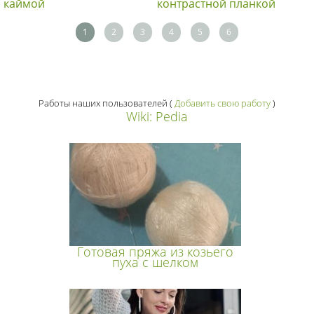
каймой
контрастной планкой
1
2
3
4
5
6
Работы наших пользователей
(
Добавить свою работу
)
Wiki: Pedia
Готовая пряжа из козьего
пуха с шелком