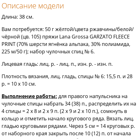
Описание модели
Длина: 38 см.
Вам потребуется: 50 г жёлтой/цвета ржавчины/белой/
чёрной (цв. 105) пряжи Lana Grossa GARZATO FLEECE
PRINT (70% шерсти ягнёнка альпака, 30% полиамида,
225 м/50 г); набор чулочных спиц № 6.
Лицевая гладь: лиц. р. - лиц. п., изн. р. - изн. п.
Плотность вязания, лиц. гладь, спицы № 6: 15,5 п. и 28
р. = 10 х 10 см.
Выполнение работы:
для правого напульсника на
чулочные спицы набрать 34 (38) п., распределить их на
4 спицы = 2 х 8 и 2 х 9 п. (2 х 9 и 2 х 10 п.), сомкнуть в
кольцо и отметить начало кругового ряда. Вязать лиц.
гладью круговыми рядами. Через 5 см = 14 круговых р.
от наборного края закрыть после 10 (12) п. от начала