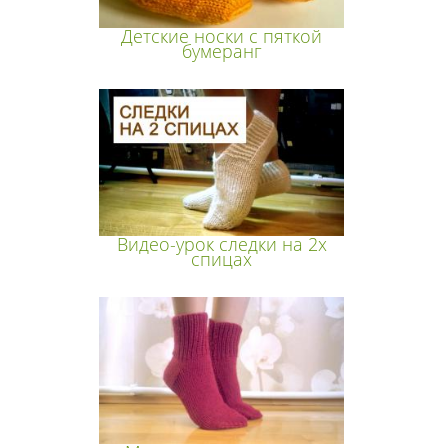
Детские носки с пяткой
бумеранг
Видео-урок следки на 2х
спицах