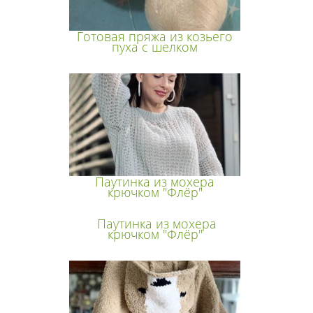
Готовая пряжа из козьего
пуха с шелком
Паутинка из мохера
крючком "Флёр"
Паутинка из мохера
крючком "Флёр"