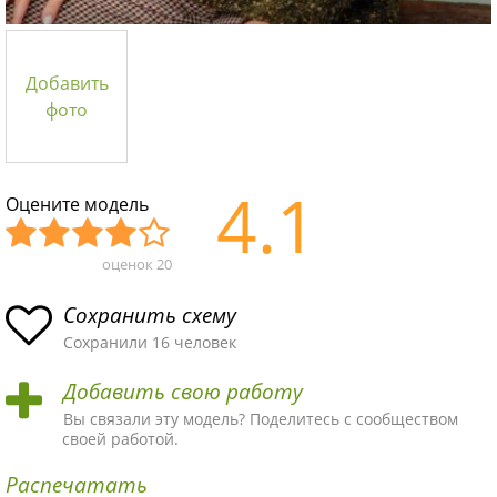
Добавить
фото
4.1
Оцените модель
оценок
20
Уж
Не
Об
Хор
Отл
асн
пло
ыч
ош
ичн
Сохранить схему
ая
хая
ная
ая
ая
Сохранили 16 человек
схе
схе
схе
схе
схе
Добавить свою работу
ма
ма
ма
ма
ма!
Вы связали эту модель? Поделитесь с сообществом
своей работой.
Распечатать