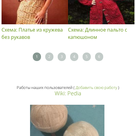
Схема: Платье из кружева
Схема: Длинное пальто с
без рукавов
капюшоном
1
2
3
4
5
6
Работы наших пользователей
(
Добавить свою работу
)
Wiki: Pedia