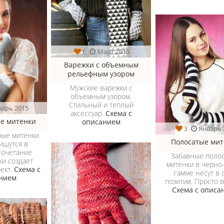
6
Март 2015
Варежки с объемным
рельефным узором
Мужские варежки с
объемным узором.
Стильный и теплый
варь 2015
аксессуар.
Схема с
е митенки
описанием
3
Январь 
рые митенки
Полосатые мит
ишутся в
Сочетание
Забавные поло
ки создает
митенки в черно
ект.
Схема с
гамме несут в 
нием
позитив. Просто в
Схема с описа