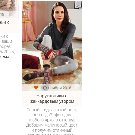
019
ки с
ки с
т ваши
образ!
5/20 см,
хема с
м
1
ноября 2018
Нарукавники с
жаккардовым узором
Серый – идеальный цвет,
он создаёт фон для
любого яркого оттенка.
Добавим малиновый цвет
и получим отличный