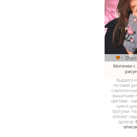
1
дек
Митенки с
рису
Выдался 
погожий де
симпатичные
вышитыми п
цветами - как
нужно для
прогулки. Ра
(обхват лад
(длина).
описа