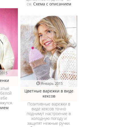
см.
Схема с описанием
2015
енки
Январь 2015
сатые
Цветные варежки в виде
-белой
кексов
себе
яжутся.
Позитивные варежки в
нием
виде кексов точно
поднимут настроение в
холодную погоду и
защитят нежные ручки.