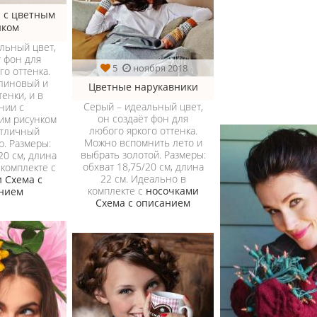
 с цветным
нком
льный цвет,
т фон для
5
ноября 2018
го оттенка.
линовый и
Цветные нарукавники
тенки, и в
Серый – идеальный цвет,
нии с
он создаёт фон для
им рисунком
любого яркого оттенка.
отличный
Можно вспомнить лето и
р. Размеры:
выбрать золотой. Размеры:
20 см, длина
обхват 18,75/20 см, длина
 комплекте с
22 см. Идеально в
и
Схема с
комплекте с
носочками
нием
Схема с описанием