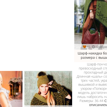
15
ноября
Шарф-накидка б
размера с выш
Шарф-пончо
превосходный сп
прохладный д
Длинная «шаль» со
трех частей, ук
вышивкой и вывя
узором «Попкорн
модель достаточн
лишь набросить на
Размеры: 36-44
С
описание