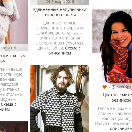
Январь 2016
Удлиненные напульсники
тигрового цвета
Длинные теплые
напульсники с прорезями
для большого пальца -
отличная и стильная
альтернатива перчаткам.
арт 2016
Длина: 38 см.
Схема с
описанием
нки с косым
ром
тенки выше
ят отличную
язанным
 Благодаря
5
октября
ру митенки
нь стильно.
Цветные мит
 модный
резинкой
.
Схема с
Теплые и яркие м
нием
стильный аксессу
настоящих мод
Вяжутся резинкой.
описание