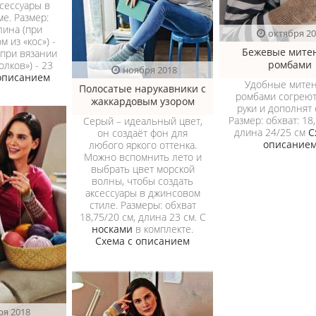
сессуары в
е. Размер:
лина (при
октября 2
м из «кос») -
Бежевые митен
(при вязании
ромбами
олков») - 23
ноября 2018
 описанием
Удобные митен
Полосатые нарукавники с
ромбами согрею
жаккардовым узором
руки и дополнят 
Размер: обхват: 18,
Серый – идеальный цвет,
длина 24/25 см
С
он создаёт фон для
описание
любого яркого оттенка.
Можно вспомнить лето и
выбрать цвет морской
волны, чтобы создать
аксессуары в джинсовом
стиле. Размеры: обхват
18,75/20 см, длина 23 см. С
носками
в комплекте.
Схема с описанием
ря 2018