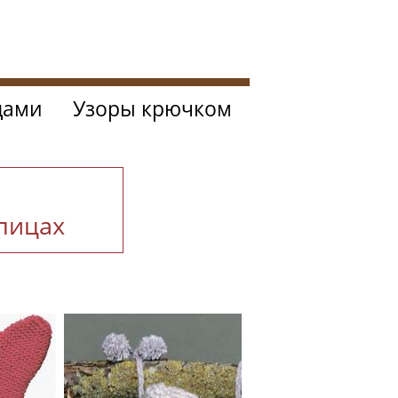
цами
Узоры крючком
спицах