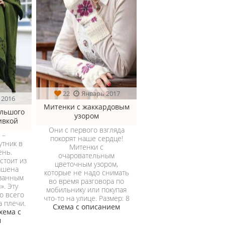
22
Январь 2017
 2016
Митенки с жаккардовым
ольшого
узором
ивкой
Они с первого взгляда
 –
покорят наше сердце!
утник в
Митенки с
ень.
очаровательным
стоит из
цветочным узором,
рашена
которые не надо снимать
занным
во время разговора по
». Эту
мобильнику или покупая
о всего
что-то на улице. Размер: 8
 плечи.
Схема с описанием
хема с
м