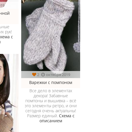
019
чной
льные
х рук!
хема с
м
2
октября 2019
Варежки с помпоном
Все дело в элементах
декора! Забавные
помпоны и вышивка – всё
это элементы ретро, и они
сегодня очень актуальны!
Размер единый.
Схема с
описанием