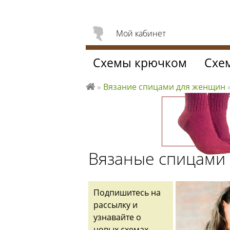
Мой кабинет
Схемы крючком
Схе
»
Вязание спицами для женщин
Л
ю
б
л
ю
Вязаные спицами 
вя
за
ть
Подпишитесь на
рассылку и
узнавайте о
новых схемах