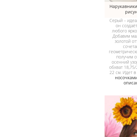
Нарукавники
рису
Серый – идеа
он создаё
любого ярко
Добавим ма
золотой от
сочета
геометрическ
получим 
осенний узо
обхват 18,75/
22 см. Идет в
носочкам
описа