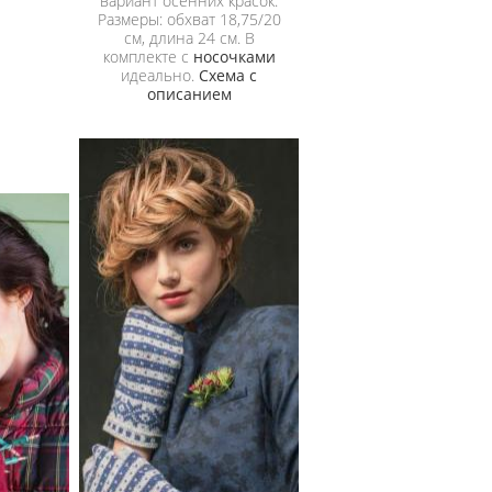
вариант осенних красок.
Размеры: обхват 18,75/20
см, длина 24 см. В
комплекте с
носочками
идеально.
Схема с
описанием