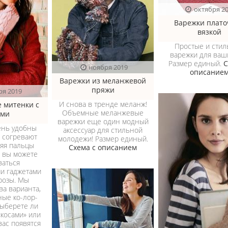
октября 2
Варежки плато
вязкой
Простые и сти
варежки для ваши
Размер единый.
С
ноября 2019
описание
Варежки из меланжевой
пряжи
ря 2019
И снова в тренде меланж!
 митенки с
Объемные меланжевые
ами
варежки еще один модный
ень удобны
аксессуар для стильной
: согревают
молодежи! Размер единый.
ляя пальцы
Схема с описанием
и вы можете
ваться
и гаджетами
розы. Мы
ва варианта,
ые ко-лор-
Выберете ли
«косами» или
 вас появятся