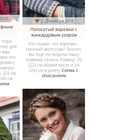
2018
3
ноября 2018
ьефным
Полосатый варежки с
жаккардовым узором
е пора
Кто сказал, что варежки -
епле для
скучный аксессуар? Значит,
м вам
вы ещё не видели нашу
нами эти
новинку сезона. Размер: 20
режки с
(22) см обхват кисти и 24
азмеры:
(26) см в длину
Схема с
, 22) см,
описанием
 34) см
нием