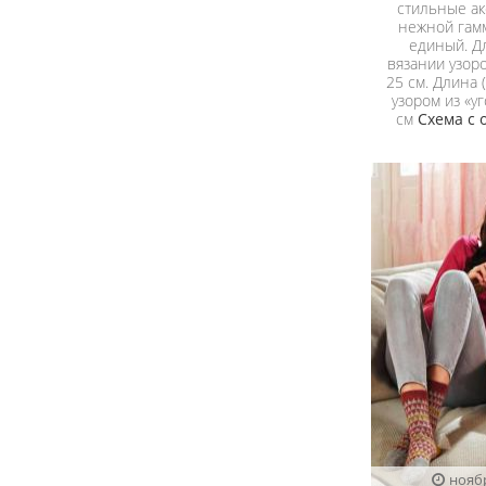
стильные ак
нежной гамм
единый. Д
вязании узоро
25 см. Длина 
узором из «уг
см
Схема с
нояб