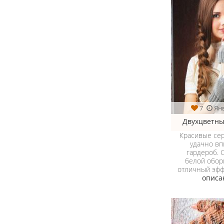
7
Ян
Двухцветны
Красивые се
удачно вп
гардероб. 
белой обор
отличный эфф
описа