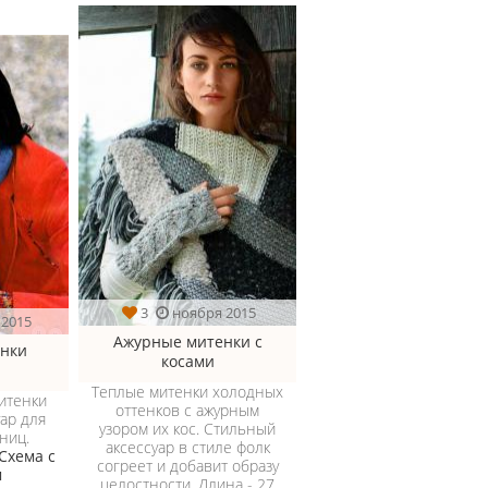
3
ноября 2015
 2015
Ажурные митенки с
енки
косами
Теплые митенки холодных
итенки
оттенков с ажурным
ар для
узором их кос. Стильный
ниц.
аксессуар в стиле фолк
Схема с
согреет и добавит образу
м
целостности. Длина - 27