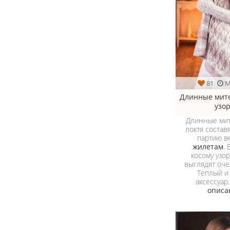
81
М
Длинные мите
узо
Длинные ми
локтя состав
партию в
жилетам
.
косому узо
выглядят оче
Теплый и
аксессуар
описа