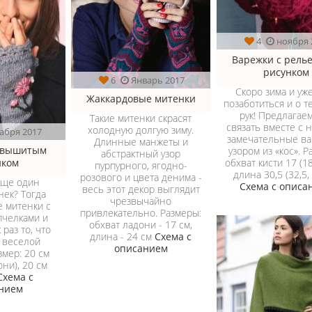
4
ноября 
Варежки с рел
рисунком
6
Январь 2017
Скоро зима и уж
Жаккардовые митенки
позаботиться и о т
рук! Предлагае
Такие митенки скрасят
связать вместе с 
холодную долгую зиму.
абря 2017
замечательные ва
Длинные манжеты и
 вышитым
узором из «кос». Р
абстрактный узор
нком
обхват кисти 17 (18
пурпурного, ягодно-
длина 30,5 (32,5,
розового и цвета денима -
еще один
Схема с описа
весь этот декор выглядит
нек? Тогда
чрезвычайно
 митенки с
привлекательно. Размеры:
челками и
обхват ладони - 17 см,
 раз то, что
длина - 24 см
Схема с
 веселой
описанием
змер: 20 см
они), 20 см
Схема с
нием