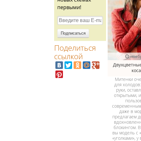
первыми!
Поделиться
ссылкой
нояб
Двухцветные
кос
Митенки оч
для холодов
руки, остав
открытыми, 
пользо
современным
даже в мо
предлагаем д
вдохновленн
блокингом. 
вы модель с 
«уголками», у