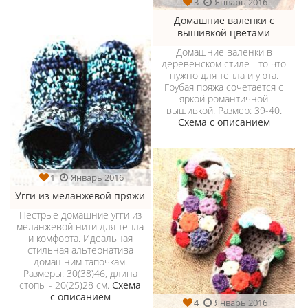
3
Январь 2016
Домашние валенки с
вышивкой цветами
Домашние валенки в
деревенском стиле - то что
нужно для тепла и уюта.
Грубая пряжа сочетается с
яркой романтичной
вышивкой. Размер: 39-40.
Схема с описанием
1
Январь 2016
Угги из меланжевой пряжи
Пестрые домашние угги из
меланжевой нити для тепла
и комфорта. Идеальная
стильная альтернатива
домашним тапочкам.
Размеры: 30(38)46, длина
стопы - 20(25)28 см.
Схема
с описанием
4
Январь 2016