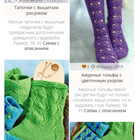
Тапочки с вышитым
рисунком
Милые тапочки с вышитым
сердечком будут
прекрасным дополнением
домашнего гардероба!
Размер: 38-39
Схема с
описанием
4
Февраль 2019
Ажурные гольфы с
цветочным узором
Ажурные гольфы яркой
расцветки будут не только
согревать ваши ножки, но и
радовать глаз! Размер: 38-
39
Схема с описанием