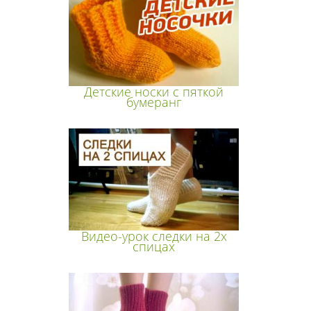
Детские носки с пяткой
бумеранг
Видео-урок следки на 2х
спицах