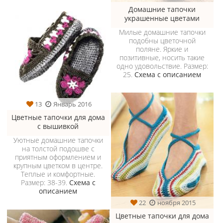
Домашние тапочки
украшенные цветами
Милые домашние тапочки
подобны цветочной
поляне. Яркие и
позитивные, носить такие
одно удовольствие. Размер:
25.
Схема с описанием
13
Январь 2016
Цветные тапочки для дома
с вышивкой
Уютные домашние тапочки
на толстой подошве с
приятным оформлением и
крупным цветком в центре.
Теплые и комфортные.
Размер: 38-39.
Схема с
описанием
22
ноября 2015
Цветные тапочки для дома