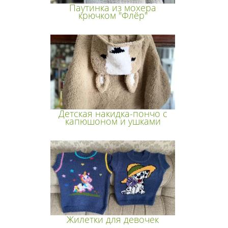
Паутинка из мохера
крючком "Флёр"
Детская накидка-пончо с
капюшоном и ушками
Жилетки для девочек