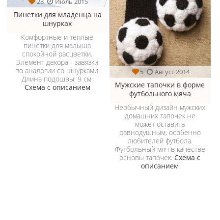
23
Июль 2015
Пинетки для младенца на
шнурках
Комфортные и теплые
пинетки для малыша
спокойной расцветки.
Элемент декора - завязки
по аналогии со шнурками.
5
Август 2014
Длина подошвы: 9 см.
Мужские тапочки в форме
Схема с описанием
футбольного мяча
Необычный дизайн мужских
домашних тапочек не
может оставить
равнодушным, особенно
любителей футбола.
Футбольный мяч в качестве
основы тапочек.
Схема с
описанием