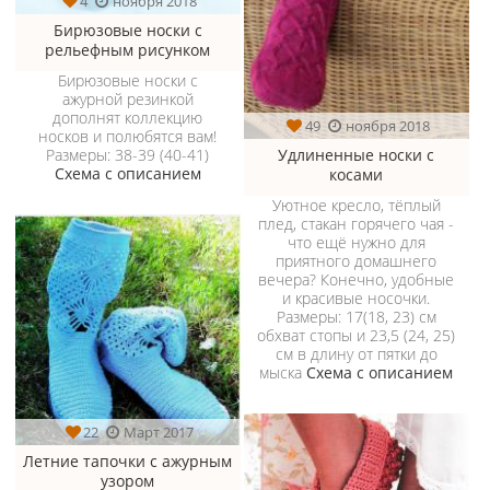
4
ноября 2018
Бирюзовые носки с
рельефным рисунком
Бирюзовые носки с
ажурной резинкой
дополнят коллекцию
49
ноября 2018
носков и полюбятся вам!
Удлиненные носки с
Размеры: 38-39 (40-41)
Схема с описанием
косами
Уютное кресло, тёплый
плед, стакан горячего чая -
что ещё нужно для
приятного домашнего
вечера? Конечно, удобные
и красивые носочки.
Размеры: 17(18, 23) см
обхват стопы и 23,5 (24, 25)
см в длину от пятки до
мыска
Схема с описанием
22
Март 2017
Летние тапочки с ажурным
узором