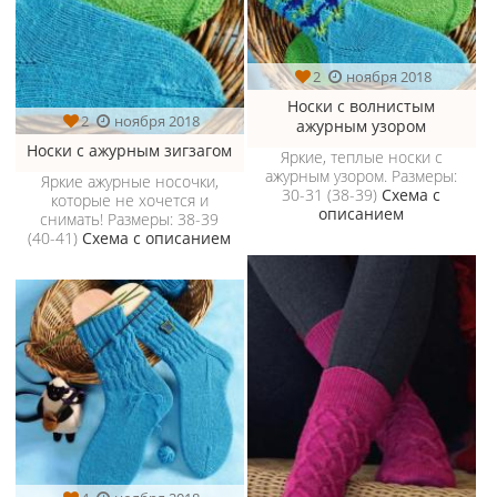
2
ноября 2018
Носки с волнистым
2
ноября 2018
ажурным узором
Носки с ажурным зигзагом
Яркие, теплые носки с
ажурным узором. Размеры:
Яркие ажурные носочки,
30-31 (38-39)
Схема с
которые не хочется и
описанием
снимать! Размеры: 38-39
(40-41)
Схема с описанием