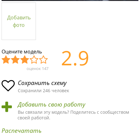
Добавить
фото
2.9
Оцените модель
оценок
147
Уж
Не
Об
Хор
Отл
асн
пло
ыч
ош
ичн
Сохранить схему
ая
хая
ная
ая
ая
Сохранили 246 человек
схе
схе
схе
схе
схе
Добавить свою работу
ма
ма
ма
ма
ма!
Вы связали эту модель? Поделитесь с сообществом
своей работой.
Распечатать