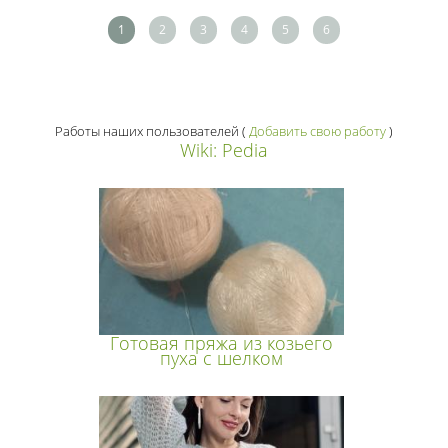
1
2
3
4
5
6
Работы наших пользователей
(
Добавить свою работу
)
Wiki: Pedia
Готовая пряжа из козьего
пуха с шелком