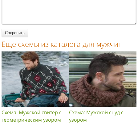
женщин
вязание
спицами для
спицами для
женщин
женщин
Еще схемы из каталога для мужчин
Схема: Мужской свитер с
Схема: Мужской снуд с
геометрическим узором
узором