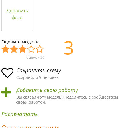
Добавить
фото
3
Оцените модель
оценок
30
Уж
Не
Об
Хор
Отл
асн
пло
ыч
ош
ичн
Сохранить схему
ая
хая
ная
ая
ая
Сохранили 9 человек
схе
схе
схе
схе
схе
Добавить свою работу
ма
ма
ма
ма
ма!
Вы связали эту модель? Поделитесь с сообществом
своей работой.
Распечатать
Описание модели