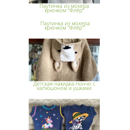
Паутинка из мохера
крючком "Флёр"
Паутинка из мохера
крючком "Флёр"
Детская накидка-пончо с
капюшоном и ушками