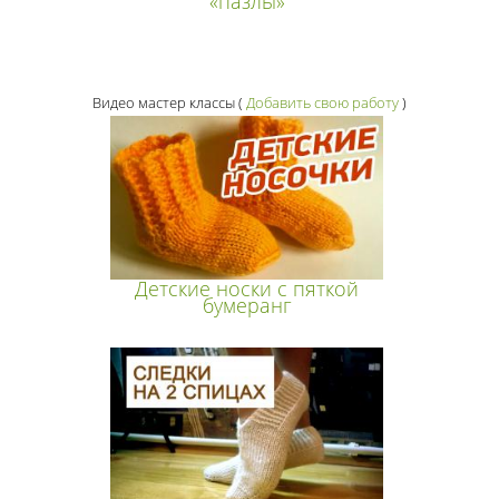
«пазлы»
Видео мастер классы
(
Добавить свою работу
)
Детские носки с пяткой
бумеранг