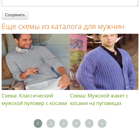
женщин
Еще схемы из каталога для мужчин
Схема: Классический
Схема: Мужской жакет с
мужской пуловер с косами
косами на пуговицах
1
2
3
4
5
6