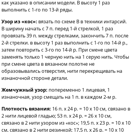
как указано в описании модели. В высоту 1 раз
выполнить с 1-го по 13-й ряды.
Узор из «кос»:
вязать по схеме В в техники интарсий.
В ширину начать с 7 п. перед 1-й стрелкой, 1 раз
провязать 39 п. между стрелками, закончить 7 п. после
2-й стрелки. в высоту 1 раз выполнить с 1-го по 14-й р.,
затем повторить с 3-го по 14-й р. При смене цвета
заменять только 1 черную нить на 1 серую нить. Чтобы
при смене цвета в вязанном полотне не
образовывались отверстия, нити перекрещивать на
изнаночной стороне детали.
Жемчужный узор:
попеременно 1 лицевая, 1
изнаночная, узор смещать на 1 п. в каждом 2-м р.
Плотность вязания:
16 п. х 24 р. = 10 х 10 см, связано в
2 нити лицевой гладью; 53 п. х 24 р. = 26 х 10 см,
связано в 2 нити узором из «кос»; 19,5 п. х 23 р. = 10 х 10
см, связано в 2 нити резинкой; 17,5 п. х 26 р. = 10 х 10