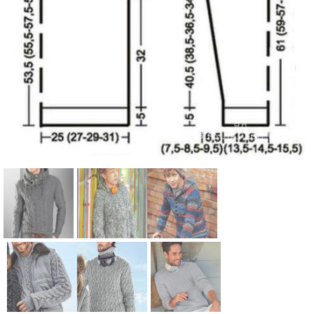
Схема:
Схема:
Схема:
мужской
объемный
цветной
пуловер с
джемпер с
пуловер с