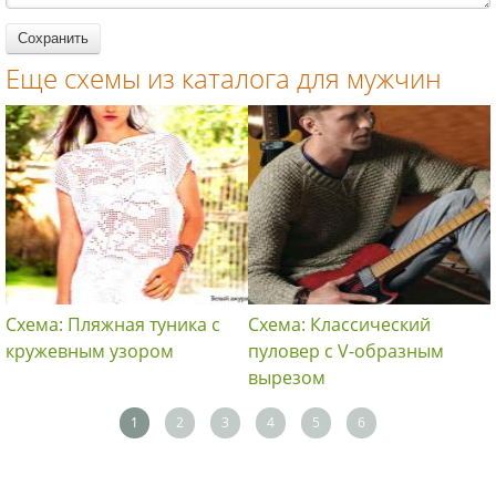
Еще схемы из каталога для мужчин
Схема: Пляжная туника с
Схема: Классический
кружевным узором
пуловер c V-образным
вырезом
1
2
3
4
5
6