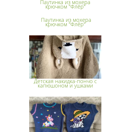
Паутинка из мохера
крючком "Флёр"
Паутинка из мохера
крючком "Флёр"
Детская накидка-пончо с
капюшоном и ушками