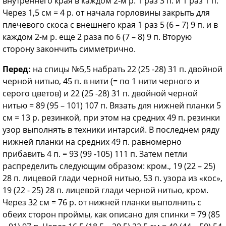
внутреннего края в каждом 2-м р. 1 раз 3 п. и 1 раз 1 п.
Через 1,5 см = 4 р. от начала горловины закрыть для
плечевого скоса с внешнего края 1 раз 5 (6 – 7) 9 п. и в
каждом 2-м р. еще 2 раза по 6 (7 – 8) 9 п. Вторую
сторону закончить симметрично.
Перед:
на спицы №5,5 набрать 22 (25 -28) 31 п. двойной
черной нитью, 45 п. в нити (= по 1 нити черного и
серого цветов) и 22 (25 -28) 31 п. двойной черной
нитью = 89 (95 – 101) 107 п. Вязать для нижней планки 5
см = 13 р. резинкой, при этом на средних 49 п. резинки
узор выполнять в техники интарсий. В последнем ряду
нижней планки на средних 49 п. равномерно
прибавить 4 п. = 93 (99 -105) 111 п. Затем петли
распределить следующим образом: кром., 19 (22 – 25)
28 п. лицевой глади черной нитью, 53 п. узора из «кос»,
19 (22 - 25) 28 п. лицевой глади черной нитью, кром.
Через 32 см = 76 р. от нижней планки выполнить с
обеих сторон проймы, как описано для спинки = 79 (85