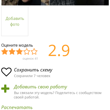
Добавить
фото
2.9
Оцените модель
оценок
41
Уж
Не
Об
Хор
Отл
асн
пло
ыч
ош
ичн
Сохранить схему
ая
хая
ная
ая
ая
Сохранили 7 человек
схе
схе
схе
схе
схе
Добавить свою работу
ма
ма
ма
ма
ма!
Вы связали эту модель? Поделитесь с сообществом
своей работой.
Распечатать