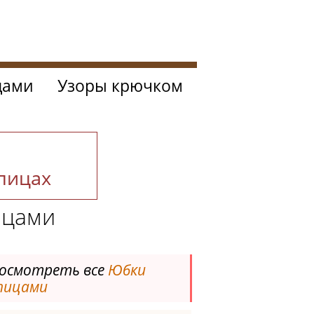
цами
Узоры крючком
спицах
ицами
осмотреть все
Юбки
пицами