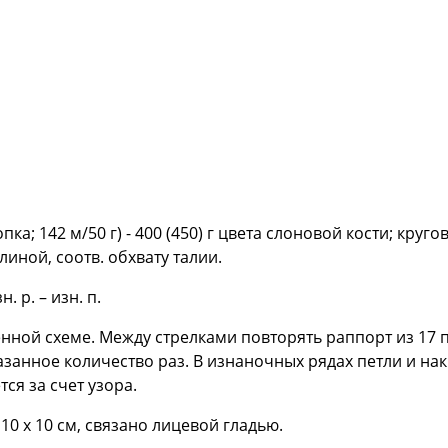
ка; 142 м/50 г) - 400 (450) г цвета слоновой кости; круг
иной, соотв. обхвату талии.
н. р. – изн. п.
нной схеме. Между стрелками повторять раппорт из 17 п
азанное количество раз. В изнаночных рядах петли и н
я за счет узора.
= 10 х 10 см, связано лицевой гладью.