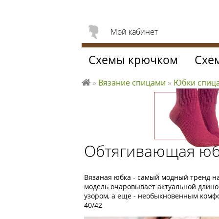
Мой кабинет
Схемы крючком
Схе
»
Вязание спицами
»
Юбки спиц
Л
ю
б
л
ю
Обтягивающая юб
вя
за
ть
Вязаная юбка - самый модный тренд н
модель очаровывает актуальной длино
узором, а еще - необыкновенным комфо
40/42