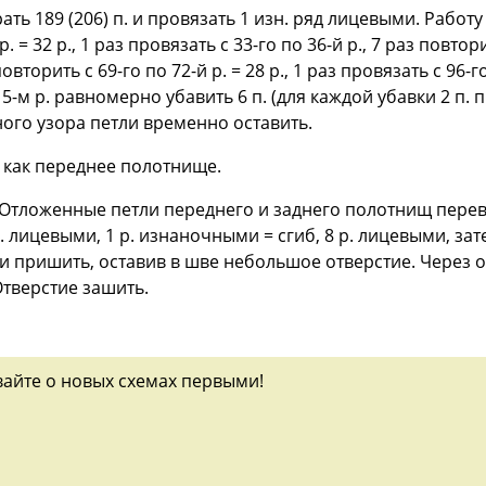
ать 189 (206) п. и провязать 1 изн. ряд лицевыми. Рабо
. = 32 р., 1 раз провязать с 33-го по 36-й р., 7 раз повторит
овторить с 69-го по 72-й р. = 28 р., 1 раз провязать с 96-го
5-м р. равномерно убавить 6 п. (для каждой убавки 2 п. 
урного узора петли временно оставить.
 как переднее полотнище.
тложенные петли переднего и заднего полотнищ переве
. лицевыми, 1 р. изнаночными = сгиб, 8 р. лицевыми, зат
и пришить, оставив в шве небольшое отверстие. Через о
Отверстие зашить.
вайте о новых схемах первыми!