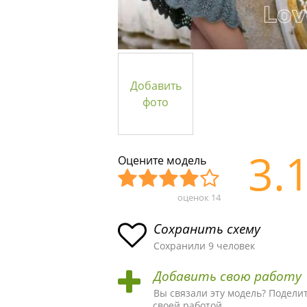
Добавить
фото
3.
Оцените модель
оценок
14
Уж
Не
Об
Хор
Отл
асн
пло
ыч
ош
ичн
Сохранить схему
ая
хая
ная
ая
ая
Сохранили 9 человек
схе
схе
схе
схе
схе
Добавить свою работу
ма
ма
ма
ма
ма!
Вы связали эту модель? Подели
своей работой.