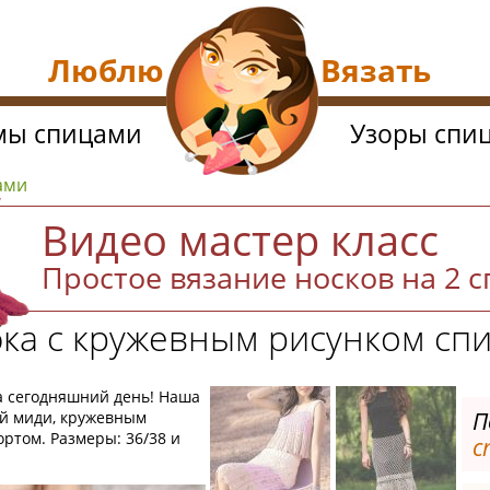
Люблю Вязать
мы спицами
Узоры спи
ами
Видео мастер класс
Простое вязание носков на 2 
ка с кружевным рисунком сп
а сегодняшний день! Наша
П
й миди, кружевным
ртом. Размеры: 36/38 и
с