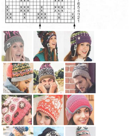
Схема:
Схема:
Схема:
спортивная
цветная
цветная
цветная
теплая
шапочка с
шапка с
шапочка с
козырьком
помпоном
завязками
и отворотом
Схема:
Схема:
Схема:
вязание
вязание
вязание
яркая шапка
жаккардова
шапка
спицами для
спицами для
спицами для
с
я шапка с
унисекс с
женщин
женщин
женщин
жаккардовы
помпоном
жаккардовы
м узором
вязание
м рисунком