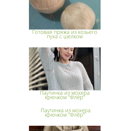
Готовая пряжа из козьего
пуха с шелком
Паутинка из мохера
крючком "Флёр"
Паутинка из мохера
крючком "Флёр"