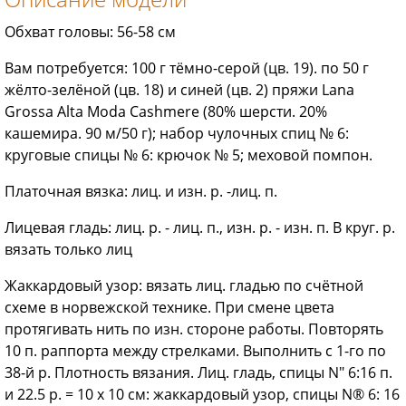
Обхват головы: 56-58 см
Вам потребуется: 100 г тёмно-серой (цв. 19). по 50 г
жёлто-зелёной (цв. 18) и синей (цв. 2) пряжи Lana
Grossa Alta Moda Cashmere (80% шерсти. 20%
кашемира. 90 м/50 г); набор чулочных спиц № 6:
круговые спицы № 6: крючок № 5; меховой помпон.
Платочная вязка: лиц. и изн. р. -лиц. п.
Лицевая гладь: лиц. р. - лиц. п., изн. р. - изн. п. В круг. р.
вязать только лиц
Жаккардовый узор: вязать лиц. гладью по счётной
схеме в норвежской технике. При смене цвета
протягивать нить по изн. стороне работы. Повторять
10 п. раппорта между стрелками. Выполнить с 1-го по
38-й р. Плотность вязания. Лиц. гладь, спицы N" 6:16 п.
и 22.5 р. = 10 х 10 см: жаккардовый узор, спицы N® 6: 16