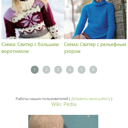
Схема: Свитер с большим
Схема: Свитер с рельефным
воротником
узором
1
2
3
4
5
6
Работы наших пользователей
(
Добавить свою работу
)
Wiki: Pedia