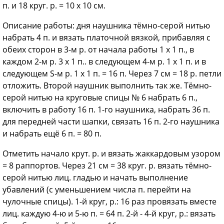
п. и 18 круг. р. = 10 х 10 см.
Описание работы: дня наушника тёмно-серой нитью
набрать 4 п. и вязать платочной вязкой, прибавляя с
обеих сторон в 3-м р. от начала работы 1 х 1 п., в
каждом 2-м р. 3 х 1 п.. в следующем 4-м р. 1 х 1 п. и в
следующем S-м р. 1 х 1 п. = 16 п. Через 7 см = 18 р. петли
отложить. Второй наушник выполнить так же. Тёмно-
серой нитью на круговые спицы № 6 набрать 6 п.,
включить в работу 16 п. 1-го наушника, набрать 36 п.
для передней части шапки, связать 16 п. 2-го наушника
и набрать ещё 6 п. = 80 п.
Отметить начало крут. р. и вязать жаккардовым узором
= 8 раппортов. Через 21 см = 38 круг. р. вязать тёмно-
серой нитью лиц. гладью и начать выполнение
убавлений (с уменьшением числа п. перейти на
чулочные спицы). 1-й круг, р.: 16 раз провязать вместе
лиц. каждую 4-ю и 5-ю п. = 64 п. 2-й - 4-й круг, р.: вязать