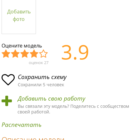
Добавить
фото
3.9
Оцените модель
оценок
27
Уж
Не
Об
Хор
Отл
асн
пло
ыч
ош
ичн
Сохранить схему
ая
хая
ная
ая
ая
Сохранили 5 человек
схе
схе
схе
схе
схе
Добавить свою работу
ма
ма
ма
ма
ма!
Вы связали эту модель? Поделитесь с сообществом
своей работой.
Распечатать
Описание модели