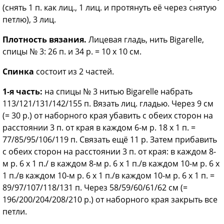
(снять 1 п. как лиц., 1 лиц. и протянуть её через снятую
петлю), 3 лиц.
Плотность вязания.
Лицевая гладь, нить Bigarelle,
спицы № 3: 26 п. и 34 р. = 10 х 10 см.
Спинка
состоит из 2 частей.
1-я часть:
на спицы № 3 нитью Bigarelle набрать
113/121/131/142/155 п. Вязать лиц. гладью. Через 9 см
(= 30 р.) от наборного края убавить с обеих сторон на
расстоянии 3 п. от края в каждом 6-м р. 18 х 1 п. =
77/85/95/106/119 п. Связать ещё 11 р. Затем прибавить
с обеих сторон на расстоянии 3 п. от края: в каждом 8-
м р. 6 х 1 п./ в каждом 8-м р. 6 х 1 п./в каждом 10-м р. 6 х
1 п./в каждом 10-м р. 6 х 1 п./в каждом 10-м р. 6 х 1 п. =
89/97/107/118/131 п. Через 58/59/60/61/62 см (=
196/200/204/208/210 р.) от наборного края закрыть все
петли.