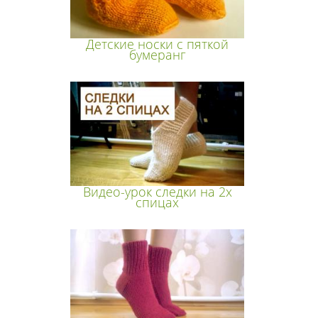
Детские носки с пяткой
бумеранг
Видео-урок следки на 2х
спицах