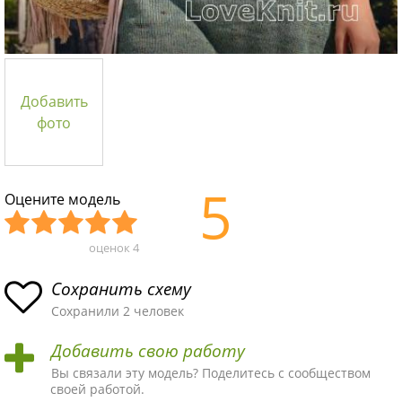
Добавить
фото
5
Оцените модель
оценок
4
Уж
Не
Об
Хор
Отл
асн
пло
ыч
ош
ичн
Сохранить схему
ая
хая
ная
ая
ая
Сохранили 2 человек
схе
схе
схе
схе
схе
Добавить свою работу
ма
ма
ма
ма
ма!
Вы связали эту модель? Поделитесь с сообществом
своей работой.