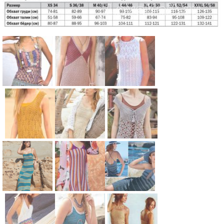
Схема:
Схема:
Схема:
полосатый
летнее
вязаное
сарафан
платье-
платье без
вязание
сарафан с
рукавов с
спицами для
цветным
узором
Схема:
Схема:
Схема:
женщин
лифом
вязание
туника-
платье-
ажурное
вязание
спицами для
сарафан с
сарафан на
платье с
спицами для
женщин
ажурными
бретелях с
открытыми
женщин
дорожками
ажурными
плечами
Схема:
Схема:
Схема:
вязание
листьями
вязание
длинное
платье-
полосатое