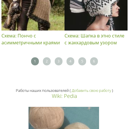
Схема: Пончо с
Схема: Шапка в этно стиле
асимметричными краями
с жаккардовым узором
1
2
3
4
5
6
Работы наших пользователей
(
Добавить свою работу
)
Wiki: Pedia