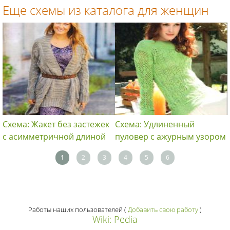
Еще схемы из каталога для женщин
Схема: Жакет без застежек
Схема: Удлиненный
с асимметричной длиной
пуловер с ажурным узором
1
2
3
4
5
6
Работы наших пользователей
(
Добавить свою работу
)
Wiki: Pedia