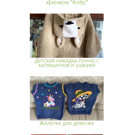
крючком "Флёр"
Детская накидка-пончо с
капюшоном и ушками
Жилетки для девочек