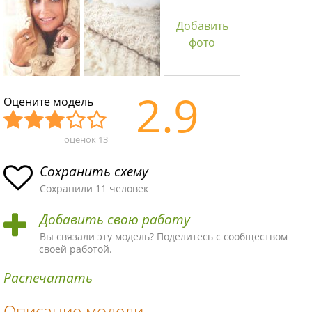
Добавить
фото
2.9
Оцените модель
оценок
13
Уж
Не
Об
Хор
Отл
асн
пло
ыч
ош
ичн
Сохранить схему
ая
хая
ная
ая
ая
Сохранили 11 человек
схе
схе
схе
схе
схе
Добавить свою работу
ма
ма
ма
ма
ма!
Вы связали эту модель? Поделитесь с сообществом
своей работой.
Распечатать
Описание модели