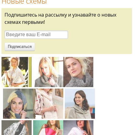
Новые схемы
Подпишитесь на рассылку и узнавайте о новых
схемах первыми!
Схема:
Схема:
Схема:
белая
бежевый
хомут с
ажурная
шарф-труба
ажурным
шаль
вязание
узором
вязание
крючком
вязание
Схема:
Схема:
Схема:
крючком
для женщин
крючком