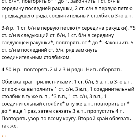
ст. б/н*, повторять от * до *. Закончить 1 ст. б/н в
середину последней ракушки, 2 ст. с/н в первую петлю
предыдущего ряда, соединительный столбик в 3-ю в.п.
3-й р.: 1 ст. б/н в первую петлю (= середина ракушки), *5
ст. с/н в следующий ст. б/н, 1 ст. б/н в середину
следующей ракушки*, повторять от * до *. Закончить 5
ст. с/н в последний ст. б/н, ряд замкнуть
соединительным столбиком.
4-50-й р.: повторять 2-й и 3-й ряды. Нить оборвать.
Обвязка края трилистниками: 1 ст. б/н, 6 в.п., в 3-ю в.п.
от крючка выполнить 1 ст. с/н, 3 в.п., 1 соединительный
столбик в ту же в. п., *3 в.п., 1 ст. с/н, 3 в.п., 1
соединительный столбик* в ту же в.п., повторить от *
до * еще 1 раз, затем связать 3 в.п., пропустить 4 п.
Повторять узор по всему кругу. Второй край обвязать
так же.