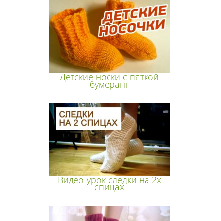
Детские носки с пяткой
бумеранг
Видео-урок следки на 2х
спицах