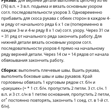
Рукава:
для верхней детали выполнить цепочку из 66
(76) в.п. + 3 в.п. подьема и вязать основным узором
согл. последовательности узоров 3. Одновременно
прибавить для скоса рукава с обеих сторон в каждом 4-
м ряду от начального ряда 6 х 1 см (попеременно в
каждом 3-м и 4-м ряду 8 х 1 см) согл. узору. Через 31 см
= 31 ряд от начального ряда закончить работу. Для
нижней детали вязать основным узором согл.
последовательности узоров 4 прямо на начальному
ряду верхней детали. Через 14 см = 14 рядов от начала
обвязывания закончить работу.
Сборка:
выполнить плечевые швы. Вшить рукава,
выполнить боковые швы и швы рукавов. Край
горловины обвязать 1 круговым рядом ст. б/н и
«ракушек» (= * 1 ст. б/н. пропустить 2 петли. 3 ст. с/н. 1
в.п. и 3 ст. с/н в 1 петлю основания, пропустить 2 петли,
*
от
постоянно повторять, закончить 1 соед. ст. в 1-й ст.
б/н).