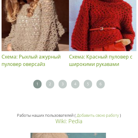
Схема: Рыхлый ажурный
Схема: Красный пуловер с
пуловер оверсайз
широкими рукавами
1
2
3
4
5
6
Работы наших пользователей
(
Добавить свою работу
)
Wiki: Pedia