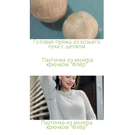
Готовая пряжа из козьего
пуха с шелком
Паутинка из мохера
крючком "Флёр"
Паутинка из мохера
крючком "Флёр"