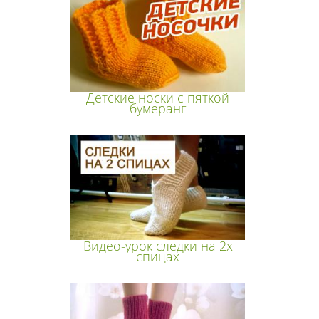
Детские носки с пяткой
бумеранг
Видео-урок следки на 2х
спицах