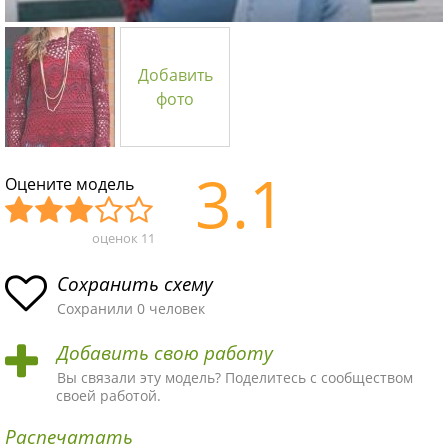
Добавить
фото
3.1
Оцените модель
оценок
11
Уж
Не
Об
Хор
Отл
асн
пло
ыч
ош
ичн
Сохранить схему
ая
хая
ная
ая
ая
Сохранили 0 человек
схе
схе
схе
схе
схе
Добавить свою работу
ма
ма
ма
ма
ма!
Вы связали эту модель? Поделитесь с сообществом
своей работой.
Распечатать