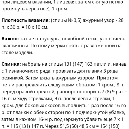
при лицевом вяза­нии, 1 лицевая, затем снятую петлю
протянуть через нее), 1 кром.
Плотность вязания:
(спицы № 3,5) ажурный узор - 28
п. х 30 р. = 10 х 10 см.
Важно:
за счет структуры, подобной сетке, узор очень
эластичный. По­этому мерки сняты с разложенной на
столе модели.
Спинка:
набрать на спицы 131 (147) 163 петли и, начав
с 1 из­наночного ряда, провязать для планки 3 ряда
резинкой. Затем вязать ажурным узором. При этом
петли распределить следующим об­разом: 1 кром., 8 п.
перед правой стрелкой, раппорт повторить 7 (8) 9 раз =
16 п. между стрелками, 9 п. после левой стрелки, 1
кром. Для боковых скосов выполнить 1 раз после 16-го
р. от планки с обеих сторон по 1 подчеркнутой убавке,
затем в каждом 16-м р. подчеркну­то убавить еще 7 х 1
п. = 115 (131) 147 п. Через 51,5 (50) 48,5 см = 154 (150)