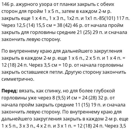
146 р. ажурного узора от планки закрыть с обеих
сторон для пройм 1 х 5 п., затем в каждом 2-м р.
закрыть еще 1 х 4 п., 1 х 3 п., 1x2 п. и 1x1 п.-85(101) 117 п.
Через 12,5 (14) 15,5 см = 38 (42) 46 р. от начала пройм
закрыть для горловины средние 21 (25) 29 п. и сначала
закончить левую сторону.
По внутреннему краю для дальней­шего закругления
закрыть в каждом 2-м р. еще 1 х 6 п., 2 х 5 п. и 1 х 4 п. =
12 (18) 24 п. Через 3,5 см = 10 р. от начала горловины
закрыть оставшиеся петли. Другую сторону закончить
симметрично.
Перед:
вязать, как спинку, но для более глубокой
горловины уже че­рез 8 (9,5) И см = 24 (28) 32 р. от
начала пройм закрыть средние 11 (15) 19 п. и сначала
закончить ле­вую сторону. По внутреннему краю для
дальнейшего закругления за­крыть в каждом 2-м р. еще
1 х 5 п., 3 х 3 п., 4 х 2 п. и 3 х 1 п. = 12 (18) 24 п. Через 3,5