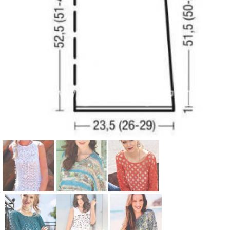
Схема:
Схема:
Схема:
вязаное
полосатый
платье-