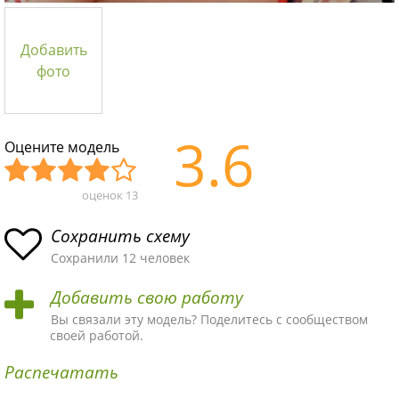
Добавить
фото
3.6
Оцените модель
оценок
13
Уж
Не
Об
Хор
Отл
асн
пло
ыч
ош
ичн
Сохранить схему
ая
хая
ная
ая
ая
Сохранили 12 человек
схе
схе
схе
схе
схе
Добавить свою работу
ма
ма
ма
ма
ма!
Вы связали эту модель? Поделитесь с сообществом
своей работой.
Распечатать