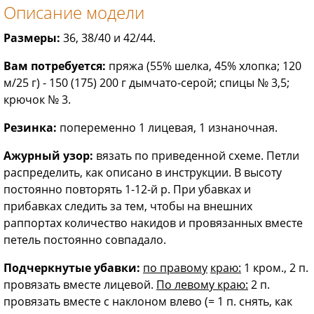
Описание модели
Размеры:
36, 38/40 и 42/44.
Вам потребуется:
пряжа (55% шел­ка, 45% хлопка; 120
м/25 г) - 150 (175) 200 г дымчато-серой; спицы № 3,5;
крючок № 3.
Резинка:
попеременно 1 лицевая, 1 изнаночная.
Ажурный узор:
вязать по приведен­ной схеме. Петли
распределить, как описано в инструкции. В высоту
постоянно повторять 1-12-й р. При убавках и
прибавках следить за тем, чтобы на внешних
раппортах коли­чество накидов и провязанных вме­сте
петель постоянно совпадало.
Подчеркнутые убавки:
по правому
краю:
1 кром., 2 п.
провязать вме­сте лицевой.
По левому краю:
2 п.
провязать вместе с наклоном влево (= 1 п. снять, как