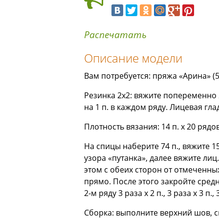
Распечатать
Описание модели
Вам потребуется: пряжа «Арина» (50
Резинка 2x2: вяжите попеременно 2 
на 1 п. в каждом ряду. Лицевая гладь
Плотность вязания: 14 п. х 20 рядо
На спицы наберите 74 п., вяжите 15
узора «путанка», далее вяжите лиц.
этом с обеих сторон от отмеченных
прямо. После этого закройте сред
2-м ряду 3 раза х 2 п., 3 раза х 3 п
Сборка: выполните верхний шов, с