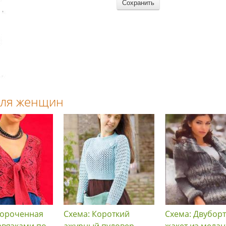
 для женщин
короченная
Схема: Короткий
Схема: Двубор
завязками по
ажурный пуловер
жакет из мела