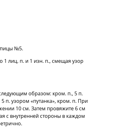
 спицы №5.
1 лиц. п. и 1 изн. п., смещая узор
следующим образом: кром. п., 5 п.
 5 п. узором «путанка», кром. п. При
жении 10 см. Затем провяжите 6 см
вая с внутренней стороны в каждом
мметрично.