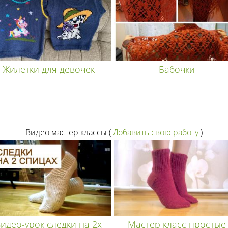
Жилетки для девочек
Бабочки
Видео мастер классы
(
Добавить свою работу
)
идео-урок следки на 2х
Мастер класс простые