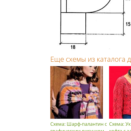
Еще схемы из каталога
Схема: Шарф-палантин с
Схема: У
графическим рисунком
кофта с 