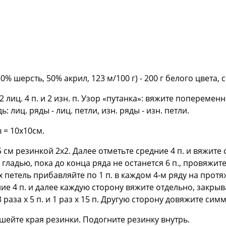
% шерсть, 50% акрил, 123 м/100 г) - 200 г белого цвета,
лиц. 4 п. и 2 изн. п. Узор «путанка»: вяжите попеременно 
: лиц. ряды - лиц. петли, изн. ряды - изн. петли.
в = 10x10см.
 см резинкой 2x2. Далее отметьте средние 4 п. и вяжите 
 гладью, пока до конца ряда не останется 6 п., провяжите
 петель прибавляйте по 1 п. в каждом 4-м ряду на протя
ние 4 п. и далее каждую сторону вяжите отдельно, закры
., 3 раза х 5 п. и 1 раз х 15 п. Другую сторону довяжите си
шейте края резинки. Подогните резинку внутрь.