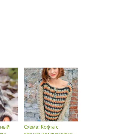
тный
Схема: Кофта с
Схема: Объемный
нжа
сетчатыми рукавами
пуловер с косами