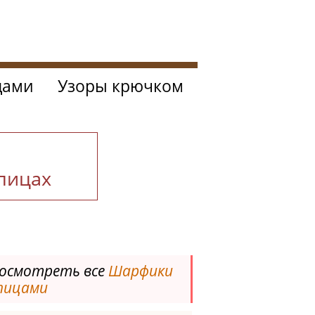
цами
Узоры крючком
спицах
осмотреть все
Шарфики
пицами