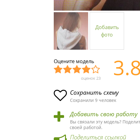
Добавить
фото
3.
Оцените модель
оценок
23
Уж
Не
Об
Хор
Отл
асн
пло
ыч
ош
ичн
Сохранить схему
ая
хая
ная
ая
ая
Сохранили 9 человек
схе
схе
схе
схе
схе
Добавить свою работу
ма
ма
ма
ма
ма!
Вы связали эту модель? Подели
своей работой.
Поделиться ссылкой