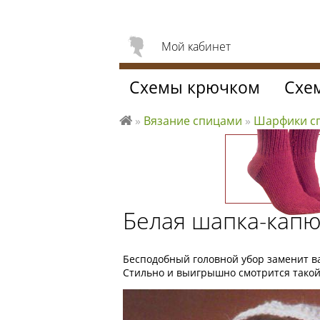
Мой кабинет
Схемы крючком
Схе
»
Вязание спицами
»
Шарфики 
Л
ю
б
л
ю
Белая шапка-кап
вя
за
ть
Бесподобный головной убор заменит в
Стильно и выигрышно смотрится тако