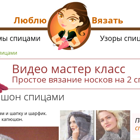
Люблю Вязать
мы спицами
Узоры спи
спицами
Видео мастер класс
Простое вязание носков на 2 
юшон спицами
ам и шапку и шарфик.
П
й капюшон.
с