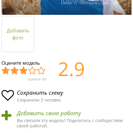
Добавить
фото
2.9
Оцените модель
оценок
69
Уж
Не
Об
Хор
Отл
асн
пло
ыч
ош
ичн
Сохранить схему
ая
хая
ная
ая
ая
Сохранили 3 человек
схе
схе
схе
схе
схе
Добавить свою работу
ма
ма
ма
ма
ма!
Вы связали эту модель? Поделитесь с сообществом
своей работой.