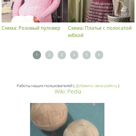
Схема: Розовый пуловер
Схема: Платье с полосатой
юбкой
1
2
3
4
5
6
Работы наших пользователей
(
Добавить свою работу
)
Wiki: Pedia