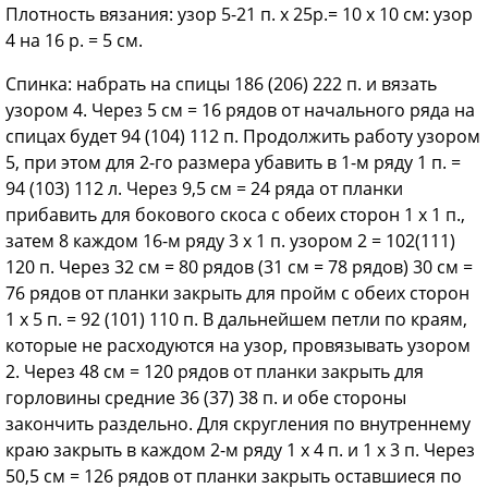
Плотность вязания: узор 5-21 п. х 25р.= 10 х 10 см: узор
4 на 16 р. = 5 см.
Спинка: набрать на спицы 186 (206) 222 п. и вязать
узором 4. Через 5 см = 16 рядов от начального ряда на
спицах будет 94 (104) 112 п. Продолжить работу узором
5, при этом для 2-го размера убавить в 1-м ряду 1 п. =
94 (103) 112 л. Через 9,5 см = 24 ряда от планки
прибавить для бокового скоса с обеих сторон 1 х 1 п.,
затем 8 каждом 16-м ряду 3 x 1 п. узором 2 = 102(111)
120 п. Через 32 см = 80 рядов (31 см = 78 рядов) 30 см =
76 рядов от планки закрыть для пройм с обеих сторон
1 х 5 п. = 92 (101) 110 п. В дальнейшем петли по краям,
которые не расходуются на узор, провязывать узором
2. Через 48 см = 120 рядов от планки закрыть для
горловины средние 36 (37) 38 п. и обе стороны
закончить раздельно. Для скругления по внутреннему
краю закрыть в каждом 2-м ряду 1 х 4 п. и 1 х 3 п. Через
50,5 см = 126 рядов от планки закрыть оставшиеся по