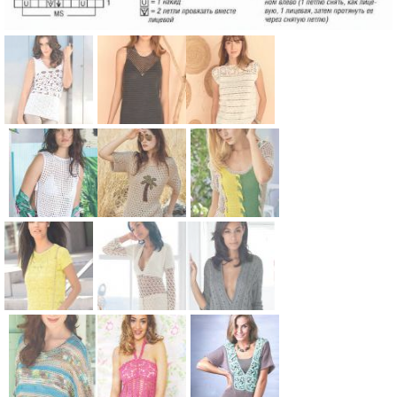
Схема:
Схема:
Схема: топ с
белый топ с
сетчатый
ажурным
рисунком
топ без
орнаментом
вязание
рукавов
вязание
спицами для
вязание
спицами для
Схема:
Схема:
Схема:
женщин
спицами для
женщин
сетчатый
ажурная
трехцветны
женщин
топ с
кофта с
й сетчатый
завязкой по
аппликацие
топ с косой
бокам
й «пальма»
вязание
Схема:
Схема:
Схема:
вязание
вязание
спицами для
ажурный
удлиненный
короткая
спицами для
спицами для
женщин
топ с
полупрозра
кофта с