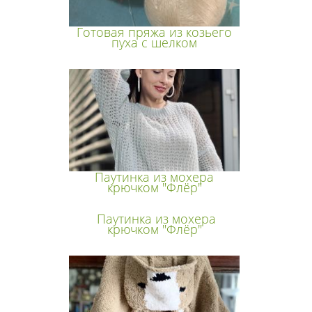
Готовая пряжа из козьего
пуха с шелком
Паутинка из мохера
крючком "Флёр"
Паутинка из мохера
крючком "Флёр"