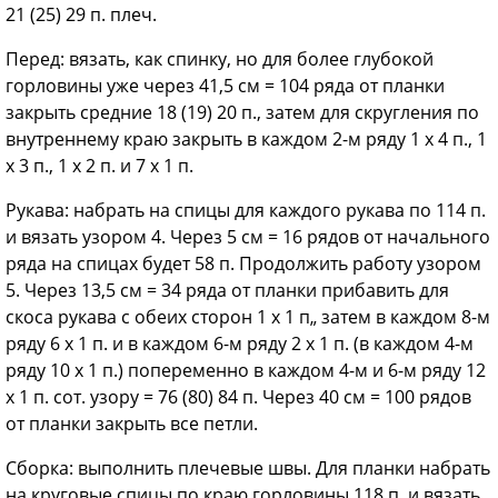
21 (25) 29 п. плеч.
Перед: вязать, как спинку, но для более глубокой
горловины уже через 41,5 см = 104 ряда от планки
закрыть средние 18 (19) 20 п., затем для скругления по
внутреннему краю закрыть в каждом 2-м ряду 1 х 4 п., 1
х 3 п., 1 х 2 п. и 7 x 1 п.
Рукава: набрать на спицы для каждого рукава по 114 п.
и вязать узором 4. Через 5 см = 16 рядов от начального
ряда на спицах будет 58 п. Продолжить работу узором
5. Через 13,5 см = 34 ряда от планки прибавить для
скоса рукава с обеих сторон 1 х 1 п„ затем в каждом 8-м
ряду 6 х 1 п. и в каждом 6-м ряду 2 х 1 п. (в каждом 4-м
ряду 10 х 1 п.) попеременно в каждом 4-м и 6-м ряду 12
х 1 п. сот. узору = 76 (80) 84 п. Через 40 см = 100 рядов
от планки закрыть все петли.
Сборка: выполнить плечевые швы. Для планки набрать
на круговые спицы по краю горловины 118 п. и вязать