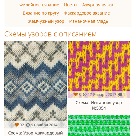
Филейное вязание
Цветы
Ажурная вязка
Вязание по кругу
Жаккардовое вязание
Жемчужный узор
Изнаночная гладь
Схемы узоров с описанием
8
17 Январь 2017
1
Схема
: Интарсия узор
№5054
32
9 ноября 2014
Схема
: Узор жаккардовый