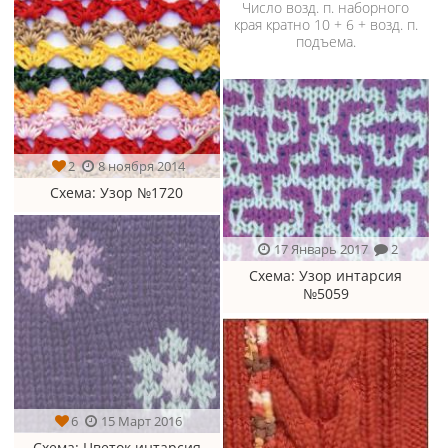
Число возд. п. наборного
края кратно 10 + 6 + возд. п.
подъема.
2
8 ноября 2014
Схема
: Узор №1720
17 Январь 2017
2
Схема
: Узор интарсия
№5059
6
15 Март 2016
Схема
: Цветок интарсия