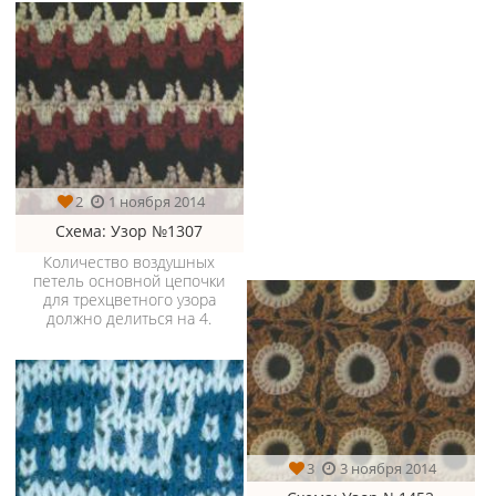
2
1 ноября 2014
Схема
: Узор №1307
Количество воздушных
петель основной цепочки
для трехцветного узора
должно делиться на 4.
3
3 ноября 2014