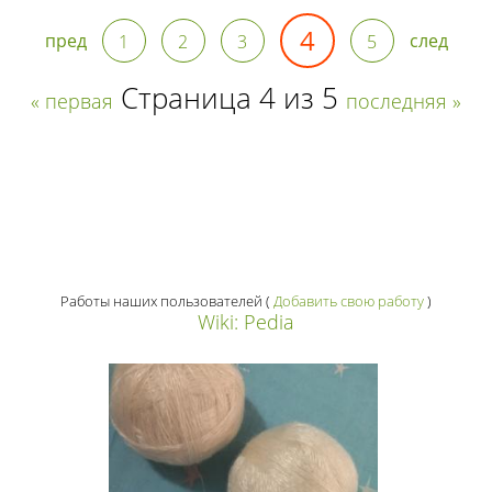
4
пред
след
1
2
3
5
Страница 4 из 5
« первая
последняя »
Работы наших пользователей
(
Добавить свою работу
)
Wiki: Pedia