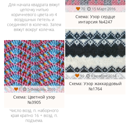
Для начала квадрата вяжут
70
15 Март 2016
цепочку нитью
коричневого цвета из 4
Схема
: Узор сердце
воздушных петель и
интарсия №4247
соединяют в колечко. Затем
вяжут вокруг колечка.
19
9 ноября 2014
Схема
: Узор жаккардовый
№1764
1
5 Февраль 2016
Схема
: Цветной узор
№3905
Число возд. п. наборного
края кратно 16 + возд. п.
подъема.