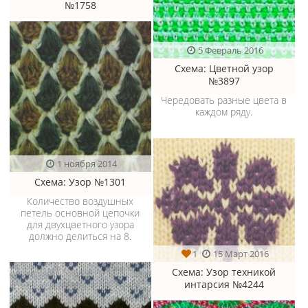
№1758
5 Февраль 2016
Схема
: Цветной узор
№3897
Чередовать разные цвета в
каждом ряду.
1 ноября 2014
Схема
: Узор №1301
Количество воздушных
петель основной цепочки
для двухцветного узора
должно делиться на 8.
1
15 Март 2016
Схема
: Узор техникой
интарсия №4244