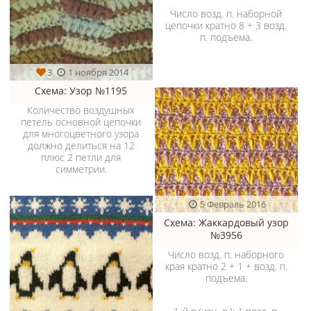
Число возд. п. наборной
цепочки кратно 8 + 3 возд.
п. подъема.
3
1 ноября 2014
Схема
: Узор №1195
Количество воздушных
петель основной цепочки
для многоцветного узора
должно делиться на 12
плюс 2 петли для
симметрии.
5 Февраль 2016
Схема
: Жаккардовый узор
№3956
Число возд. п. наборного
края кратно 2 + 1 + возд. п.
подъема.