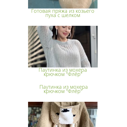
Готовая пряжа из козьего
пуха с шелком
Паутинка из мохера
крючком "Флёр"
Паутинка из мохера
крючком "Флёр"