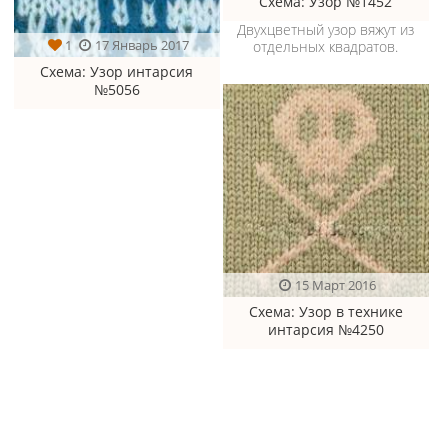
Схема
: Узор №1452
Двухцветный узор вяжут из
1
17 Январь 2017
отдельных квадратов.
Схема
: Узор интарсия
№5056
15 Март 2016
Схема
: Узор в технике
интарсия №4250