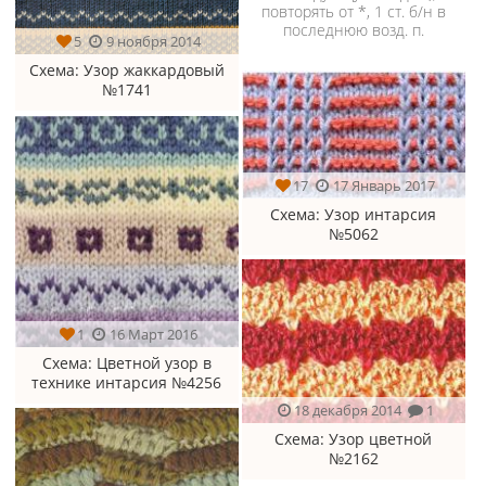
повторять от *, 1 ст. б/н в
последнюю возд. п.
5
9 ноября 2014
Схема
: Узор жаккардовый
№1741
17
17 Январь 2017
Схема
: Узор интарсия
№5062
1
16 Март 2016
Схема
: Цветной узор в
технике интарсия №4256
18 декабря 2014
1
Схема
: Узор цветной
№2162