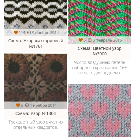
114
9 ноября 2014
5
5 Февраль 2016
Схема
: Узор жаккардовый
№1761
Схема
: Цветной узор
№3900
Число воздушных петель
наборного края кратно 16+
возд. п. для подъема.
5
1 ноября 2014
Схема
: Узор №1304
Трехцветный узор вяжут из
отдельных квадратов.