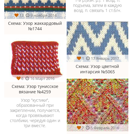
1-й р.(изн. р.): 1 возд. п.
подъема, затем в каждую
возд. п. связать 1 ст.б/н.
13
9 ноября 2014
Схема
: Узор жаккардовый
№1744
1
17 Январь 2017
Схема
: Узор цветной
интарсия №5065
6
16 Март 2016
Схема
: Узор тунисское
вязание №4259
Узор "кустики",
образованный при
закреплении, получается,
когда провязывают
столбики, чередуя один и
три вместе.
7
5 Февраль 2016