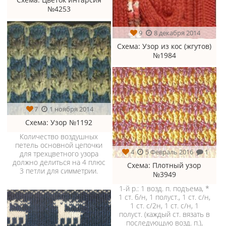
№4253
9
8 декабря 2014
Схема
: Узор из кос (жгутов)
№1984
7
1 ноября 2014
Схема
: Узор №1192
Количество воздушных
петель основной цепочки
4
5 Февраль 2016
1
для трехцветного узора
должно делиться на 4 плюс
Схема
: Плотный узор
3 петли для симметрии.
№3949
1-й p.: 1 возд. п. подъема, *
1 ст. б/н, 1 по­луст., 1 ст. с/н,
1 ст. с/2н, 1 ст. с/н, 1
полуст. (каждый ст. вязать в
последующую возд. п.),