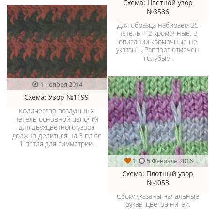
Схема
: Цветной узор
№3586
Для образца набираем 25
петель + 2 кромочные. В
описании кромочные не
указаны. Раппорт отмечен
голубым.
1 ноября 2014
Схема
: Узор №1199
Количество воздушных
петель основной цепочки
для двухцветного узора
должно делиться на 3 плюс
1 петля для симметрии.
1
5 Февраль 2016
Схема
: Плотный узор
№4053
Сбоку указаны начальные
буквы цветов нитей.