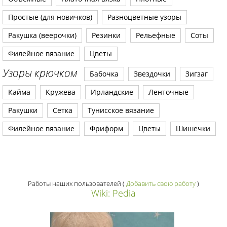
Простые (для новичков)
Разноцветные узоры
Ракушка (веерочки)
Резинки
Рельефные
Соты
Филейное вязание
Цветы
Узоры крючком
Бабочка
Звездочки
Зигзаг
Кайма
Кружева
Ирландские
Ленточные
Ракушки
Сетка
Тунисское вязание
Филейное вязание
Фриформ
Цветы
Шишечки
Работы наших пользователей
(
Добавить свою работу
)
Wiki: Pedia