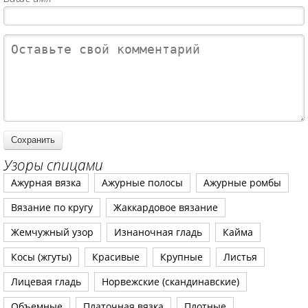
Узоры спицами
Ажурная вязка
Ажурные полосы
Ажурные ромбы
Вязание по кругу
Жаккардовое вязание
Жемчужный узор
Изнаночная гладь
Кайма
Косы (жгуты)
Красивые
Крупные
Листья
Лицевая гладь
Норвежские (скандинавские)
Объемные
Платочная вязка
Плотные