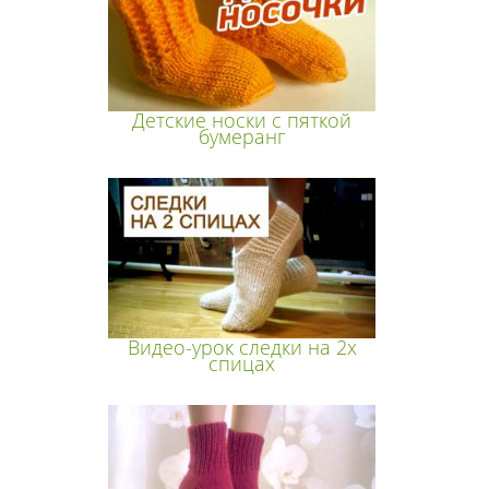
Детские носки с пяткой
бумеранг
Видео-урок следки на 2х
спицах