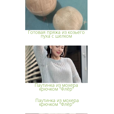
Готовая пряжа из козьего
пуха с шелком
Паутинка из мохера
крючком "Флёр"
Паутинка из мохера
крючком "Флёр"