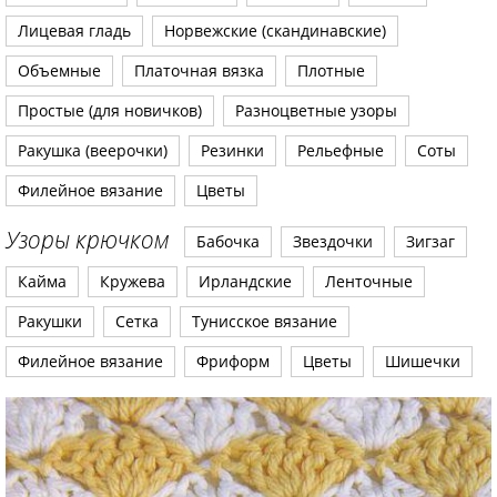
Лицевая гладь
Норвежские (скандинавские)
Объемные
Платочная вязка
Плотные
Простые (для новичков)
Разноцветные узоры
Ракушка (веерочки)
Резинки
Рельефные
Соты
Филейное вязание
Цветы
Узоры крючком
Бабочка
Звездочки
Зигзаг
Кайма
Кружева
Ирландские
Ленточные
Ракушки
Сетка
Тунисское вязание
Филейное вязание
Фриформ
Цветы
Шишечки