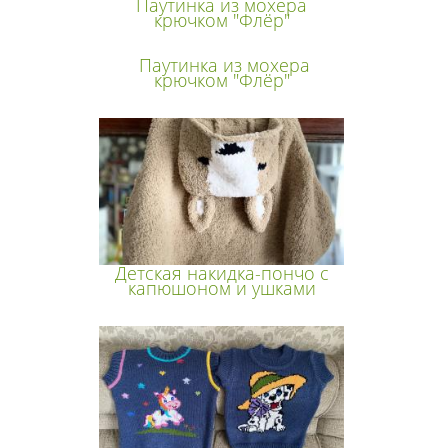
Паутинка из мохера
крючком "Флёр"
Паутинка из мохера
крючком "Флёр"
Детская накидка-пончо с
капюшоном и ушками