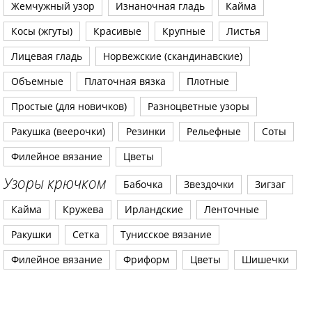
Жемчужный узор
Изнаночная гладь
Кайма
Косы (жгуты)
Красивые
Крупные
Листья
Лицевая гладь
Норвежские (скандинавские)
Объемные
Платочная вязка
Плотные
Простые (для новичков)
Разноцветные узоры
Ракушка (веерочки)
Резинки
Рельефные
Соты
Филейное вязание
Цветы
Узоры крючком
Бабочка
Звездочки
Зигзаг
Кайма
Кружева
Ирландские
Ленточные
Ракушки
Сетка
Тунисское вязание
Филейное вязание
Фриформ
Цветы
Шишечки