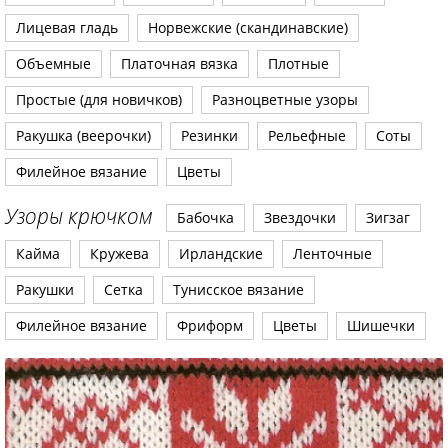
Лицевая гладь
Норвежские (скандинавские)
Объемные
Платочная вязка
Плотные
Простые (для новичков)
Разноцветные узоры
Ракушка (веерочки)
Резинки
Рельефные
Соты
Филейное вязание
Цветы
Узоры крючком
Бабочка
Звездочки
Зигзаг
Кайма
Кружева
Ирландские
Ленточные
Ракушки
Сетка
Тунисское вязание
Филейное вязание
Фриформ
Цветы
Шишечки