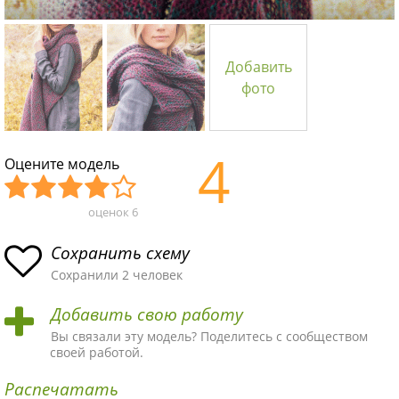
Добавить
фото
4
Оцените модель
оценок
6
Уж
Не
Об
Хор
Отл
асн
пло
ыч
ош
ичн
Сохранить схему
ая
хая
ная
ая
ая
Сохранили 2 человек
схе
схе
схе
схе
схе
Добавить свою работу
ма
ма
ма
ма
ма!
Вы связали эту модель? Поделитесь с сообществом
своей работой.
Распечатать