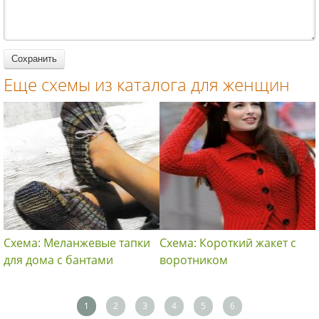
женщин
женщин
Еще схемы из каталога для женщин
Схема: Меланжевые тапки
Схема: Короткий жакет с
для дома с бантами
воротником
1
2
3
4
5
6