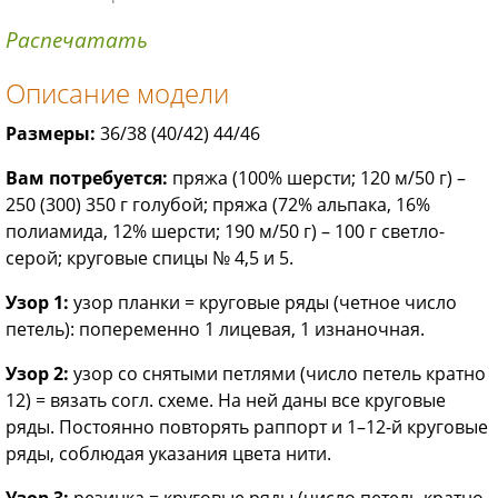
Распечатать
Описание модели
Размеры:
36/38 (40/42) 44/46
Вам потребуется:
пряжа (100% шерсти; 120 м/50 г) –
250 (300) 350 г голубой; пряжа (72% альпака, 16%
полиамида, 12% шерсти; 190 м/50 г) – 100 г светло-
серой; круговые спицы № 4,5 и 5.
Узор 1:
узор планки = круговые ряды (четное число
петель): попеременно 1 лицевая, 1 изнаночная.
Узор 2:
узор со снятыми петлями (число петель кратно
12) = вязать согл. схеме. На ней даны все круговые
ряды. Постоянно повторять раппорт и 1–12-й круговые
ряды, соблюдая указания цвета нити.
Узор 3:
резинка = круговые ряды (число петель кратно