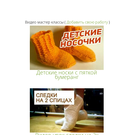
Видео мастер классы
(
Добавить свою работу
)
Детские носки с пяткой
бумеранг
Видео-урок следки на 2х