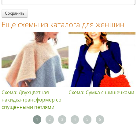
спицами для
женщин
Еще схемы из каталога для женщин
Схема: Двухцветная
Схема: Сумка с шишечками
накидка-трансформер со
спущенными петлями
1
2
3
4
5
6