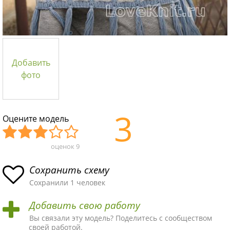
Добавить
фото
3
Оцените модель
оценок
9
Уж
Не
Об
Хор
Отл
асн
пло
ыч
ош
ичн
Сохранить схему
ая
хая
ная
ая
ая
Сохранили 1 человек
схе
схе
схе
схе
схе
Добавить свою работу
ма
ма
ма
ма
ма!
Вы связали эту модель? Поделитесь с сообществом
своей работой.