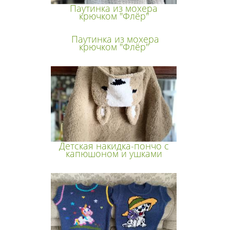
Паутинка из мохера
крючком "Флёр"
Паутинка из мохера
крючком "Флёр"
Детская накидка-пончо с
капюшоном и ушками