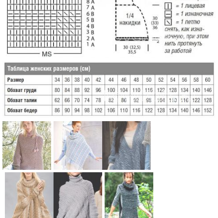
Схема:
Схема:
Схема:
полосатый
цветное
пончо с
пончо с
пончо с
глубоким