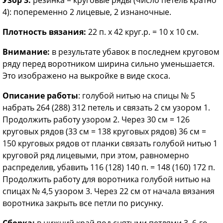
4): попеременно 2 лицевые, 2 изнаночные.
Плотность вязания:
22 п. х 42 круг.р. = 10 x 10 см.
Внимание:
в результате убавок в последнем круговом
ряду перед воротником ширина сильно уменьшается.
Это изображено на выкройке в виде скоса.
Описание работы
: голубой нитью на спицы № 5
набрать 264 (288) 312 петель и связать 2 см узором 1.
Продолжить работу узором 2. Через 30 см = 126
круговых рядов (33 см = 138 круговых рядов) 36 см =
150 круговых рядов от планки связать голубой нитью 1
круговой ряд лицевыми, при этом, равномерно
распределив, убавить 116 (128) 140 п. = 148 (160) 172 п.
Продолжить работу для воротника голубой нитью на
спицах № 4,5 узором 3. Через 22 см от начала вязания
воротника закрыть все петли по рисунку.
Сборка:
в нижний край под снятыми петлями 3–6-го