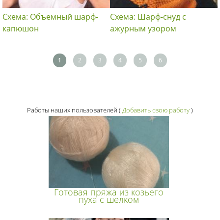
Схема: Объемный шарф-
Схема: Шарф-снуд с
капюшон
ажурным узором
1
2
3
4
5
6
Работы наших пользователей
(
Добавить свою работу
)
Готовая пряжа из козьего
пуха с шелком