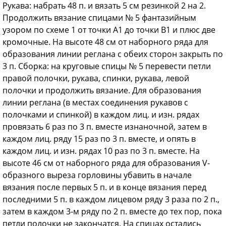
Рукава: набрать 48 п. и вязать 5 см резинкой 2 на 2.
Продолжить вязание спицами № 5 фантазийным
узором по схеме 1 от точки А1 до точки В1 и плюс две
кромочные. На высоте 48 см от наборного ряда для
образования линии реглана с обеих сторон закрыть по
3 п. Сборка: на круговые спицы № 5 перевести петли
правой полочки, рукава, спинки, рукава, левой
полочки и продолжить вязание. Для образования
линии реглана (в местах соединения рукавов с
полочками и спинкой) в каждом лиц. и изн. рядах
провязать 6 раз по 3 п. вместе изнаночной, затем в
каждом лиц. ряду 15 раз по 3 п. вместе, и опять в
каждом лиц. и изн. рядах 10 раз по 3 п. вместе. На
высоте 46 см от наборного ряда для образования V-
образного выреза горловины убавить в начале
вязания после первых 5 п. и в конце вязания перед
последними 5 п. в каждом лицевом ряду 3 раза по 2 п.,
затем в каждом 3-м ряду по 2 п. вместе до тех пор, пока
петли полочки не закончатся. На спицах остались