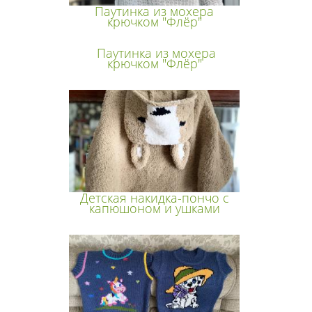
Паутинка из мохера
крючком "Флёр"
Паутинка из мохера
крючком "Флёр"
Детская накидка-пончо с
капюшоном и ушками