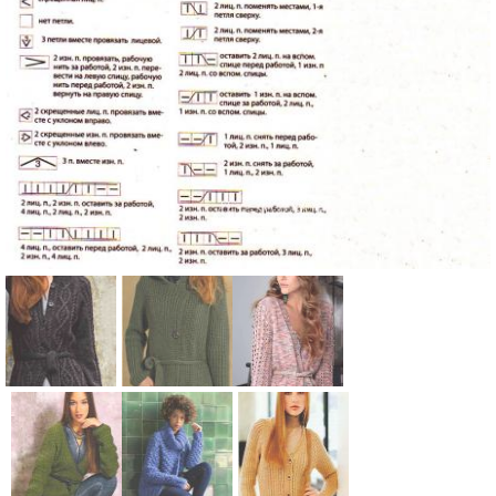
Схема:
Схема:
Схема:
длинный
удлиненый
удлиненный
кардиган с
жакет с
меланжевы