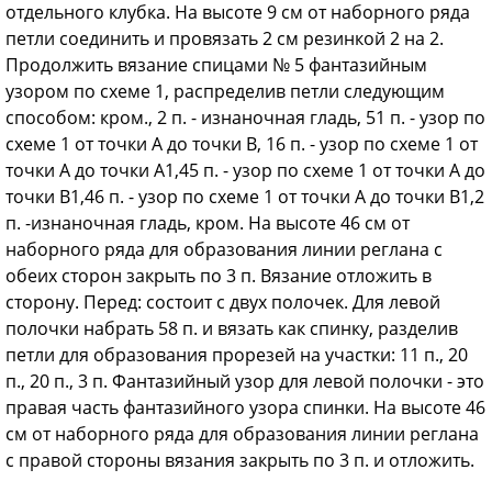
отдельного клубка. На высоте 9 см от наборного ряда
петли соединить и провязать 2 см резинкой 2 на 2.
Продолжить вязание спицами № 5 фантазийным
узором по схеме 1, распределив петли следующим
способом: кром., 2 п. - изнаночная гладь, 51 п. - узор по
схеме 1 от точки А до точки В, 16 п. - узор по схеме 1 от
точки А до точки А1,45 п. - узор по схеме 1 от точки А до
точки В1,46 п. - узор по схеме 1 от точки А до точки В1,2
п. -изнаночная гладь, кром. На высоте 46 см от
наборного ряда для образования линии реглана с
обеих сторон закрыть по 3 п. Вязание отложить в
сторону. Перед: состоит с двух полочек. Для левой
полочки набрать 58 п. и вязать как спинку, разделив
петли для образования прорезей на участки: 11 п., 20
п., 20 п., 3 п. Фантазийный узор для левой полочки - это
правая часть фантазийного узора спинки. На высоте 46
см от наборного ряда для образования линии реглана
с правой стороны вязания закрыть по 3 п. и отложить.