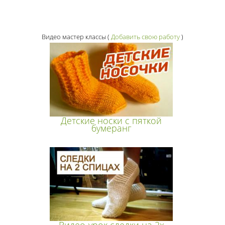
Видео мастер классы
(
Добавить свою работу
)
Детские носки с пяткой
бумеранг
Видео-урок следки на 2х