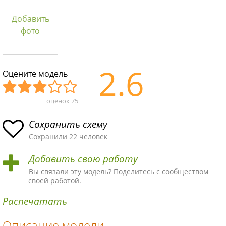
Добавить
фото
2.6
Оцените модель
оценок
75
Уж
Не
Об
Хор
Отл
асн
пло
ыч
ош
ичн
Сохранить схему
ая
хая
ная
ая
ая
Сохранили 22 человек
схе
схе
схе
схе
схе
Добавить свою работу
ма
ма
ма
ма
ма!
Вы связали эту модель? Поделитесь с сообществом
своей работой.
Распечатать
Описание модели