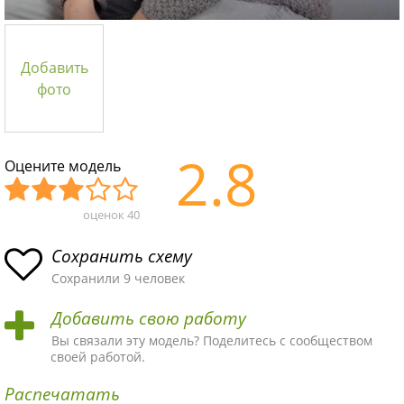
Добавить
фото
2.8
Оцените модель
оценок
40
Уж
Не
Об
Хор
Отл
асн
пло
ыч
ош
ичн
Сохранить схему
ая
хая
ная
ая
ая
Сохранили 9 человек
схе
схе
схе
схе
схе
Добавить свою работу
ма
ма
ма
ма
ма!
Вы связали эту модель? Поделитесь с сообществом
своей работой.
Распечатать