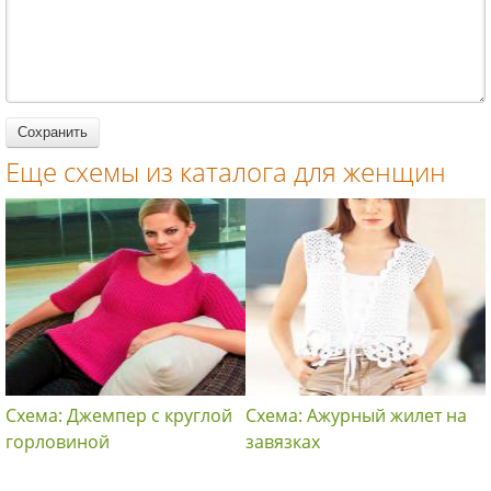
снятых
спицами для
вязание
петель
женщин
спицами для
вязание
женщин
спицами для
женщин
Еще схемы из каталога для женщин
Схема: Джемпер с круглой
Схема: Ажурный жилет на
горловиной
завязках