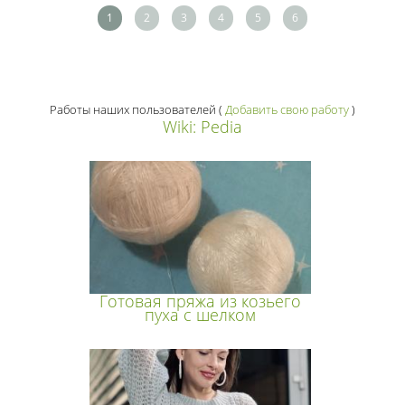
1
2
3
4
5
6
Работы наших пользователей
(
Добавить свою работу
)
Wiki: Pedia
Готовая пряжа из козьего
пуха с шелком