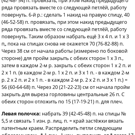
(42-48- 54) п. провязать, при этом накид предыдущего
ряда провязать вместе со следующей петлёй, работу
повернуть. 6-й р.: сделать 1 накид на правую спицу, 40
(46-52-58) п. провязать, при этом накид предыдущего
ряда провязать вместе со следующей петлёй, работу
повернуть. Таким образом набрать ещё 3 х 4 п. и 1 х 3
п„ пока на спицах снова не окажется 70 (76-82-88) п.
Через 38 см от начала работы (измерено по боковой
стороне) для пройм закрыть с обеих сторон 1 х 3 п.,
затем в каждом 2-м р. закрыть с обеих сторон 1 х 2 п. и
2 х 1 п. (в каждом 2-м р. 1 х 2 п. и 3 х 1 п. - в каждом 2-м
р. 2 х 2 п. и 2 х 1 п. - в каждом 2-м р. 2 х 2 п. и 3 х 1 п.) =
56 (60-64-68) п. Через 20 (21-22-23) см от начала пройм
закрыть для выреза горловины центральные 26 п. С
обеих сторон отложить по 15 (17-19-21) п. для плеч.
Левая полочка:
набрать 39 (42-45-48) п. на спицы №
5,5 и связать 1 изн. р. лиц. п. = край застёжки вязать
патентным краем. Распределить петли следующим