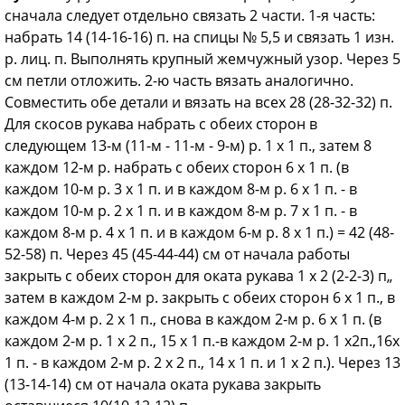
сначала следует отдельно связать 2 части. 1-я часть:
набрать 14 (14-16-16) п. на спицы № 5,5 и связать 1 изн.
р. лиц. п. Выполнять крупный жемчужный узор. Через 5
см петли отложить. 2-ю часть вязать аналогично.
Совместить обе детали и вязать на всех 28 (28-32-32) п.
Для скосов рукава набрать с обеих сторон в
следующем 13-м (11-м - 11-м - 9-м) р. 1 х 1 п., затем 8
каждом 12-м р. набрать с обеих сторон 6 х 1 п. (в
каждом 10-м р. 3 х 1 п. и в каждом 8-м р. 6 х 1 п. - в
каждом 10-м р. 2 х 1 п. и в каждом 8-м р. 7 х 1 п. - в
каждом 8-м р. 4 х 1 п. и в каждом 6-м р. 8 х 1 п.) = 42 (48-
52-58) п. Через 45 (45-44-44) см от начала работы
закрыть с обеих сторон для оката рукава 1 х 2 (2-2-3) п„
затем в каждом 2-м р. закрыть с обеих сторон 6 х 1 п., в
каждом 4-м р. 2 х 1 п., снова в каждом 2-м р. 6 х 1 п. (в
каждом 2-м р. 1 х 2 п., 15 х 1 п.-в каждом 2-м р. 1 х2п.,16х
1 п. - в каждом 2-м р. 2 х 2 п., 14 х 1 п. и 1 х 2 п.). Через 13
(13-14-14) см от начала оката рукава закрыть