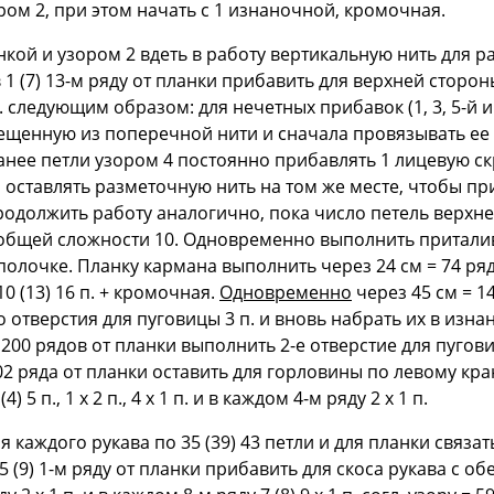
ором 2, при этом начать с 1 изнаночной, кромочная.
кой и узором 2 вдеть в работу вертикальную нить для ра
 1 (7) 13-м ряду от планки прибавить для верхней сторон
 п. следующим образом: для нечетных прибавок (1, 3, 5-й 
щенную из поперечной нити и сначала провязывать ее у
й ранее петли узором 4 постоянно прибавлять 1 лицевую 
но оставлять разметочную нить на том же месте, чтобы п
одолжить работу аналогично, пока число петель верхне
 общей сложности 10. Одновременно выполнить приталив
олочке. Планку кармана выполнить через 24 см = 74 ряда
 (13) 16 п. + кромочная.
Одновременно
через 45 см = 14
о отверстия для пуговицы 3 п. и вновь набрать их в изна
 = 200 рядов от планки выполнить 2-е отверстие для пуго
202 ряда от планки оставить для горловины по левому краю
 5 п., 1 х 2 п., 4 х 1 п. и в каждом 4-м ряду 2 х 1 п.
 каждого рукава по 35 (39) 43 петли и для планки связат
5 (9) 1-м ряду от планки прибавить для скоса рукава с обе