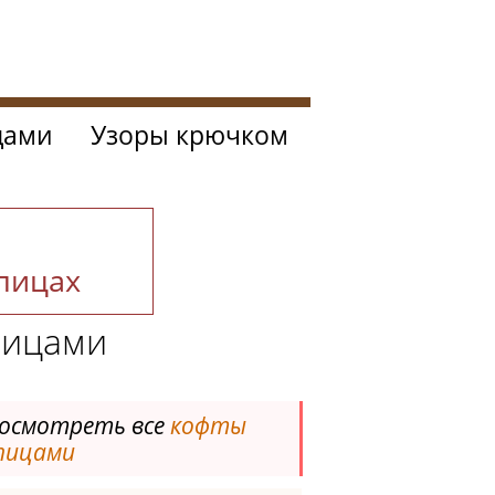
цами
Узоры крючком
спицах
пицами
осмотреть все
кофты
пицами