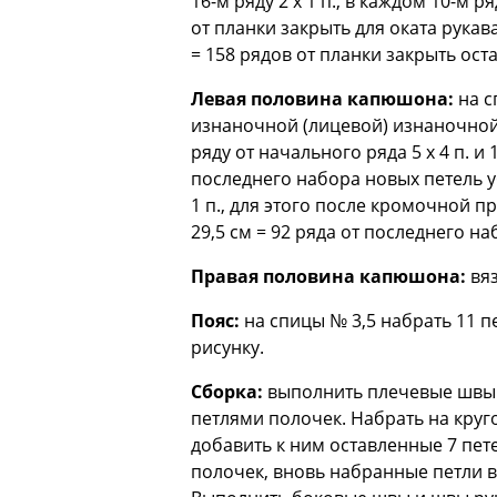
16-м ряду 2 x 1 п., в каждом 10-м ряд
от планки закрыть для оката рукава с 
= 158 рядов от планки закрыть оста
Левая половина капюшона:
на с
изнаночной (лицевой) изнаночной 
ряду от начального ряда 5 х 4 п. и 
последнего набора новых петель уба
1 п., для этого после кромочной про
29,5 см = 92 ряда от последнего на
Правая половина капюшона:
вяз
Пояс:
на спицы № 3,5 набрать 11 пе
рисунку.
Сборка:
выполнить плечевые швы.
петлями полочек. Набрать на круг
добавить к ним оставленные 7 пет
полочек, вновь набранные петли в