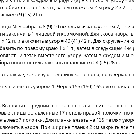
у 2 x 1 п. и в каждом 8-м ряду 7 (8) 9 х 1 п. согл. узору = 5
обеих сторон 1 х 3 п., затем в каждом 2-м ряду 2 х 2 п., 3 х
вшиеся 9 (15) 21 п.
пицы № 5 набрать 8 (9) 10 петель и вязать узором 2, при
и закончить 1 лицевой и кромочной. Для скоса набрать
1 х 12 п. и включить в узор = 40 (41) 42 п. Для скругления
вить по правому краю 1 х 1 п., затем в следующем 4-м ря
вязать 2 петли вместе согл. узору. Затем в каждом 2-м ряд
бора новых петель закрыть оставшиеся 24 (25) 26 п.
ать так же, как левую половину капюшона, но в зеркал
тель и вязать узором 1. Через 155 (160) 165 см от начал
 Выполнить средний шов капюшона и вшить капюшон в
овые спицы оставленные 17 петель правой полочки, по 
ель левой полочки. Для планки вязать на 135 петлях узо
ключить в узора. При ширине планки 2 см закрыть все пе