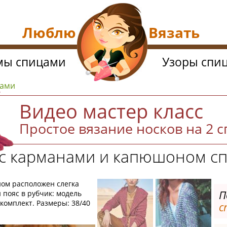
Люблю Вязать
мы спицами
Узоры спи
цами
Видео мастер класс
Простое вязание носков на 2 
 с карманами и капюшоном с
ном расположен слегка
П
пояс в рубчик: модель
омплект. Размеры: 38/40
с