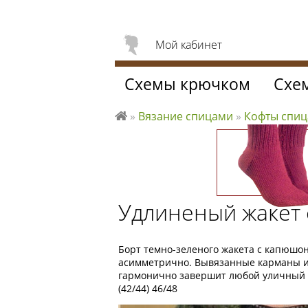
Мой кабинет
Схемы крючком
Схе
»
Вязание спицами
»
Кофты спи
Л
ю
б
л
ю
Удлиненый жакет
вя
за
ть
Борт темно-зеленого жакета с капюшо
асимметрично. Вывязанные карманы и 
гармонично завершит любой уличный к
(42/44) 46/48