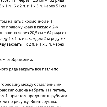
9 (65) 71 п. Через 42,5 см = 132 ряда
 1 п., 6 х 2 п. и 1 х 3 п. Через 51 см
 этом начать с кромочной и 1
 по правому краю в каждом 2-м
 капюшона через 20,5 см = 64 ряда от
ду 1 х 1 п. и в каждом 2-м ряду 9 х
у закрыть 1 х 2 п. и 1 х 3 п. Через
ьном отображении.
ьного ряда закрыть все петли по
 горловину между оставленными
краю капюшона набрать 111 петель,
ром 1, при этом продолжить рубчики
тли по рисунку. Вшить рукава.