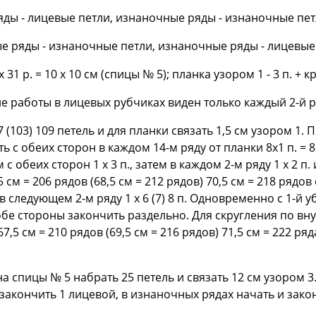
яды - лицевые петли, изнаночные ряды - изнаночные пет
е ряды - изнаночные петли, изнаночные ряды - лицевые
 х 31 р. = 10 х 10 см (спицы № 5); планка узором 1 - 3 п. + 
 работы в лицевых рубчиках виден только каждый 2-й р
 (103) 109 петель и для планки связать 1,5 см узором 1.
 с обеих сторон в каждом 14-м ряду от планки 8x1 п. = 81 
 обеих сторон 1 х 3 п., затем в каждом 2-м ряду 1 x 2 п. 
66,5 см = 206 рядов (68,5 см = 212 рядов) 70,5 см = 218 ряд
 и в следующем 2-м ряду 1 х 6 (7) 8 п. Одновременно с 1-й
 обе стороны закончить раздельно. Для скругления по вн
67,5 см = 210 рядов (69,5 см = 216 рядов) 71,5 см = 222 р
а спицы № 5 набрать 25 петель и связать 12 см узором 3
акончить 1 лицевой, в изнаночных рядах начать и закон