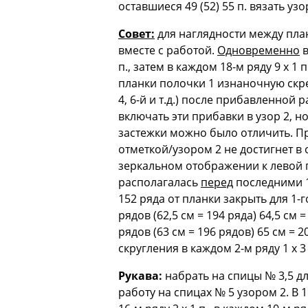
оставшиеся 49 (52) 55 п. вязать уз
Совет:
для наглядности между план
вместе с работой.
Одновременно
в
п., затем в каждом 18-м ряду 9 х 1
планки полочки 1 изнаночную скре
4, 6-й и т.д.) после прибавленно
включать эти прибавки в узор 2, 
застежки можно было отличить. Пр
отметкой/узором 2 не достигнет в
зеркальном отображении к левой п
располагалась
перед
последними 10
152 ряда от планки закрыть для 1-г
рядов (62,5 см = 194 ряда) 64,5 см
рядов (63 см = 196 рядов) 65 см = 
скругления в каждом 2-м ряду 1 х 3 (4)
Рукава:
набрать на спицы № 3,5 для
работу на спицах № 5 узором 2. В 1