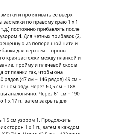
зметки и протягивать ее вверх
ы застежки по правому краю 1 х 1
и т.д.) постоянно прибавлять после
зором 4. Для четных прибавок (2,
скрещенную из поперечной нити и
рибавки для верхней стороны
го края застежки между планкой и
ание, пройму и плечевой скос в
 от планки так, чтобы она
0 рядов (47 см = 146 рядов) 49 см =
ночном ряду. Через 60,5 см = 188
вицы аналогично. Через 61 см = 190
 1 х 17 п., затем закрыть для
ь 1,5 см узором 1. Продолжить
их сторон 1 х 1 п., затем в каждом