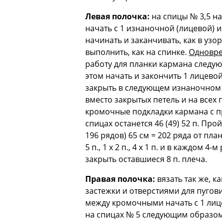
Левая полочка:
на спицы № 3,5 на
начать с 1 изнаночной (лицевой) 
начинать и заканчивать, как в уз
выполнить, как на спинке.
Одновр
работу для планки кармана следующ
этом начать и закончить 1 лицевой
закрыть в следующем изнаночном р
вместо закрытых петель и на всех 
кромочные подкладки кармана с п
спицах останется 46 (49) 52 п. Про
196 рядов) 65 см = 202 ряда от пла
5 п., 1 х 2 п., 4 х 1 п. и в каждом 4-м
закрыть оставшиеся 8 п. плеча.
Правая полочка:
вязать так же, к
застежки и отверстиями для пуговиц
между кромочными начать с 1 лиц
на спицах № 5 следующим образом: