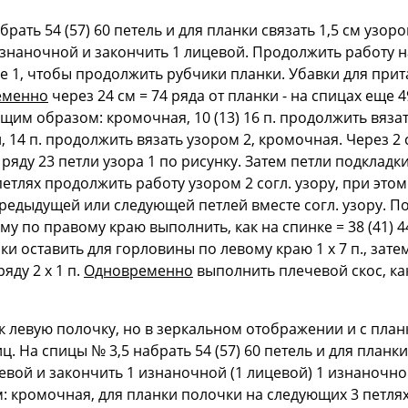
брать 54 (57) 60 петель и для планки связать 1,5 см узо
изнаночной и закончить 1 лицевой. Продолжить работу н
оре 1, чтобы продолжить рубчики планки. Убавки для пр
еменно
через 24 см = 74 ряда от планки - на спицах еще 4
им образом: кромочная, 10 (13) 16 п. продолжить вязать
, 14 п. продолжить вязать узором 2, кромочная. Через 2 
яду 23 петли узора 1 по рисунку. Затем петли подкладк
петлях продолжить работу узором 2 согл. узору, при это
редыдущей или следующей петлей вместе согл. узору. П
йму по правому краю выполнить, как на спинке = 38 (41) 44
нки оставить для горловины по левому краю 1 х 7 п., затем
 ряду 2 х 1 п.
Одновременно
выполнить плечевой скос, как
ак левую полочку, но в зеркальном отображении и с пла
. На спицы № 3,5 набрать 54 (57) 60 петель и для планки
евой и закончить 1 изнаночной (1 лицевой) 1 изнаночн
 кромочная, для планки полочки на следующих 3 петлях