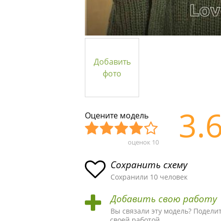
Добавить
фото
3.
Оцените модель
оценок
10
Уж
Не
Об
Хор
Отл
асн
пло
ыч
ош
ичн
Сохранить схему
ая
хая
ная
ая
ая
Сохранили 10 человек
схе
схе
схе
схе
схе
Добавить свою работу
ма
ма
ма
ма
ма!
Вы связали эту модель? Подели
своей работой.