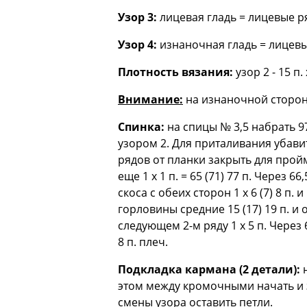
Узор 3:
лицевая гладь = лицевые р
Узор 4:
изнаночная гладь = лицевы
Плотность вязания:
узор 2 - 15 п.
Внимание:
на изнаночной стороне
Спинка:
на спицы № 3,5 набрать 97
узором 2. Для приталивания убавить
рядов от планки закрыть для пройм с
еще 1 х 1 п. = 65 (71) 77 п. Через 
скоса с обеих сторон 1 х 6 (7) 8 п.
горловины средние 15 (17) 19 п. и
следующем 2-м ряду 1 х 5 п. Через 
8 п. плеч.
Подкладка кармана (2 детали):
н
этом между кромочными начать и з
смены узора оставить петли.