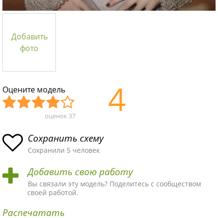
Добавить
фото
4
Оцените модель
оценок
37
Уж
Не
Об
Хор
Отл
асн
пло
ыч
ош
ичн
Сохранить схему
ая
хая
ная
ая
ая
Сохранили 5 человек
схе
схе
схе
схе
схе
Добавить свою работу
ма
ма
ма
ма
ма!
Вы связали эту модель? Поделитесь с сообществом
своей работой.
Распечатать