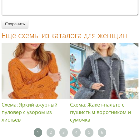
вязание
спицами для
вязание
спицами для
женщин
спицами для
женщин
женщин
Еще схемы из каталога для женщин
Схема: Яркий ажурный
Схема: Жакет-пальто с
пуловер с узором из
пушистым воротником и
листьев
сумочка
1
2
3
4
5
6