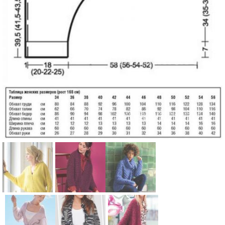
Схема:
Схема:
Схема:
укороченны
свободный
объемный