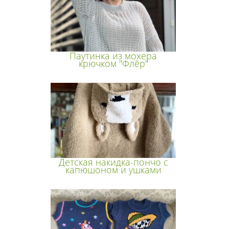
Паутинка из мохера
крючком "Флёр"
Детская накидка-пончо с
капюшоном и ушками