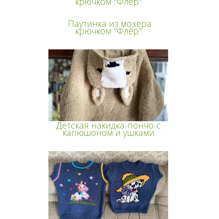
крючком "Флёр"
Паутинка из мохера
крючком "Флёр"
Детская накидка-пончо с
капюшоном и ушками