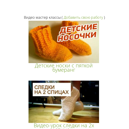
Видео мастер классы
(
Добавить свою работу
)
Детские носки с пяткой
бумеранг
Видео-урок следки на 2х