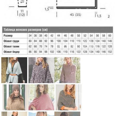
Схема:
Схема:
Схема:
пончо с
пончо с
полосатый
узором из
косами и
пончо с
дорожек
большим
ажурной