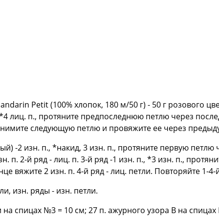
darin Petit (100% хлопок, 180 м/50 г) - 50 г розового ц
 *4 лиц. п., протяните предпоследнюю петлю через пос
снимите следующую петлю и провяжите ее через предыду
й) -2 изн. п., *накид, 3 изн. п., протяните первую петлю
н. п. 2-й ряд - лиц. п. 3-й ряд -1 изн. п., *3 изн. п., про
нце вяжите 2 изн. п. 4-й ряд - лиц. петли. Повторяйте 1-4-
ли, изн. ряды - изн. петли.
и на спицах №3 = 10 см; 27 п. ажурного узора В на спицах 