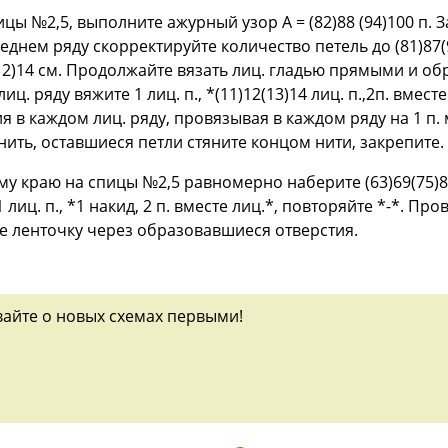
пицы №2,5, выполните ажурный узор А = (82)88 (94)100 п.
еднем ряду скорректируйте количество петель до (81)87
(12)14 см. Продолжайте вязать лиц. гладью прямыми и 
 ряду вяжите 1 лиц. п., *(11)12(13)14 лиц. п.,2п. вместе л
ия в каждом лиц. ряду, провязывая в каждом ряду на 1 п
 нить, оставшиеся петли стяните концом нити, закрепите.
у краю на спицы №2,5 равномерно наберите (63)69(75)81
лиц. п., *1 накид, 2 п. вместе лиц.*, повторяйте *-*. П
те ленточку через образовавшиеся отверстия.
вайте о новых схемах первыми!