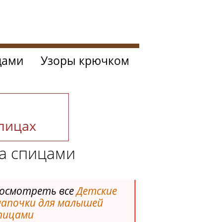
цами
Узоры крючком
спицах
а спицами
осмотреть все
Детские
апочки для малышей
пицами