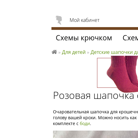
Мой кабинет
Схемы крючком
Схе
»
Для детей
»
Детские шапочки 
Л
ю
б
л
ю
Розовая шапочка 
вя
за
ть
Очаровательная шапочка для крошечн
голову вашей крохи. Можно носить как 
комплекте с
боди
.