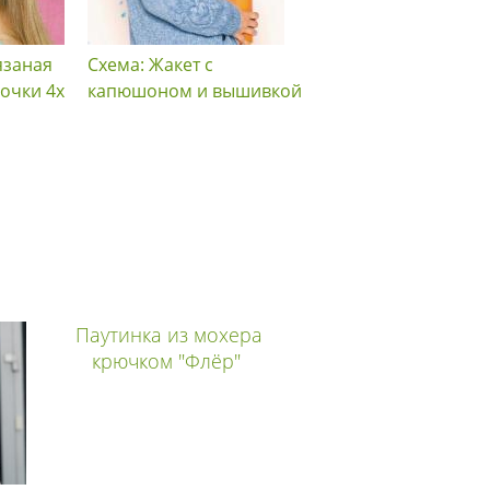
язаная
Схема: Жакет с
Схема: Шапочка с
очки 4х
капюшоном и вышивкой
рельефным узором д
мальчика
Паутинка из мохера
крючком "Флёр"