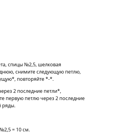
вета, спицы №2,5, шелковая
леднюю, снимите следующую петлю,
щую*, повторяйте *-*.
 через 2 последние петли*,
тяните первую петлю через 2 последние
й ряды.
№2,5 = 10 см.