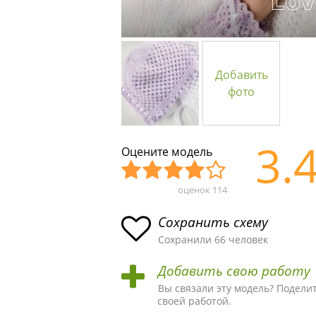
Добавить
фото
3.
Оцените модель
оценок
114
Уж
Не
Об
Хор
Отл
асн
пло
ыч
ош
ичн
Сохранить схему
ая
хая
ная
ая
ая
Сохранили 66 человек
схе
схе
схе
схе
схе
Добавить свою работу
ма
ма
ма
ма
ма!
Вы связали эту модель? Подели
своей работой.