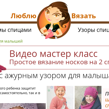
Люблю Вязать
мы спицами
Узоры спи
для малышей
Видео мастер класс
Простое вязание носков на 2 
с ажурным узором для малыш
ого ребенка защитит
П
самостоятельно, так и в
ш
с