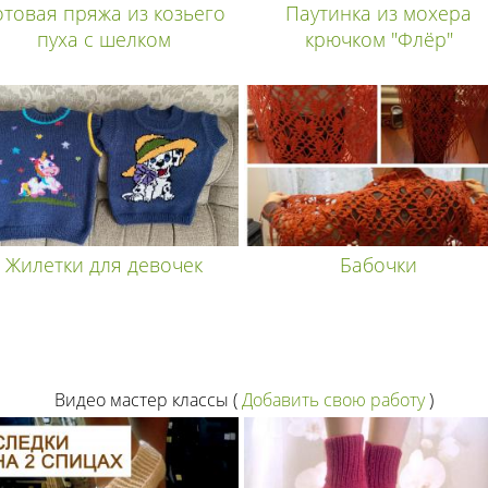
отовая пряжа из козьего
Паутинка из мохера
пуха с шелком
крючком "Флёр"
Жилетки для девочек
Бабочки
Видео мастер классы
(
Добавить свою работу
)