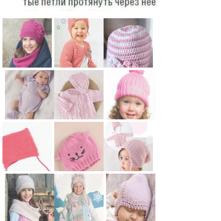
Схема:
Схема:
Схема:
ажурные
детская
полосатая
комплект
кофта
шапочка с
для ребенка
реглан и
украшением
из шарфа и
шапочка
из цветов
Схема:
Схема:
Схема:
шапки с
для детей
для детей
розовая
комплект из
шапка для
цветком для
шапочка с
жакета и
девочки с
детей
ажурным
шапочки
помпоном и
узором для
для малыша
отворотом
Схема:
Схема:
Схема:
малыша для
с косами для
для детей
шапочка
детская
детская
детей
детей
для малыша
шапочка с
шапочка на