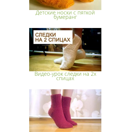
Детские носки с пяткой
бумеранг
Видео-урок следки на 2х
спицах