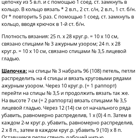
цепочку из 5 в.п. и с помощью 1 соед. ст. замкнуть в
кольцо. В кольцо вязать * 2 в.п., 2 ст. с/н, 2 в.п., 1 ст. б/н.
От * повторить 5 раз. С помощью 1 соед. ст. замкнуть в
кольцо, вводя крючок в 1-й ст. б/н.
Плотность вязания: 25 п. х 28 круг.р. = 10 x 10 см,
связано спицами № 3 ажурным узором; 24 п. х 28
круг.р. = 10 x 10 см, связано спицами № 3,5 лицевой
гладью.
Шапочка:
на спицы № 3 набрать 96 (108) петель, петли
распределить на 4 спицы и вязать круговыми рядами
ажурным узором. Через 10 круг.р. (= 1 раппорт)
перейти на спицы № 3,5 и продолжить вязать так же.
На высоте 7 см (= 2 раппорта) вязать спицами № 3,5
лицевой гладью. Через 12 (14) см от начального ряда
убавить, равномерно распределив, 1 x (0) 4 п. Затем в
каждом 2-м круг.р. убавить, равномерно распределив,
2 x 8 п., затем в каждом круг.р. убавить 9 (10) x 8 п.
Оставшиеся петли стянуть рабочей нитью.