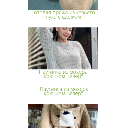
Готовая пряжа из козьего
пуха с шелком
Паутинка из мохера
крючком "Флёр"
Паутинка из мохера
крючком "Флёр"