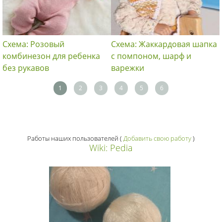
Схема: Розовый
Схема: Жаккардовая шапка
комбинезон для ребенка
с помпоном, шарф и
без рукавов
варежки
1
2
3
4
5
6
Работы наших пользователей
(
Добавить свою работу
)
Wiki: Pedia