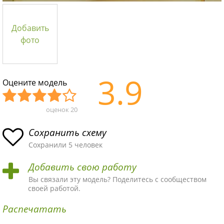
Добавить
фото
3.9
Оцените модель
оценок
20
Уж
Не
Об
Хор
Отл
асн
пло
ыч
ош
ичн
Сохранить схему
ая
хая
ная
ая
ая
Сохранили 5 человек
схе
схе
схе
схе
схе
Добавить свою работу
ма
ма
ма
ма
ма!
Вы связали эту модель? Поделитесь с сообществом
своей работой.
Распечатать