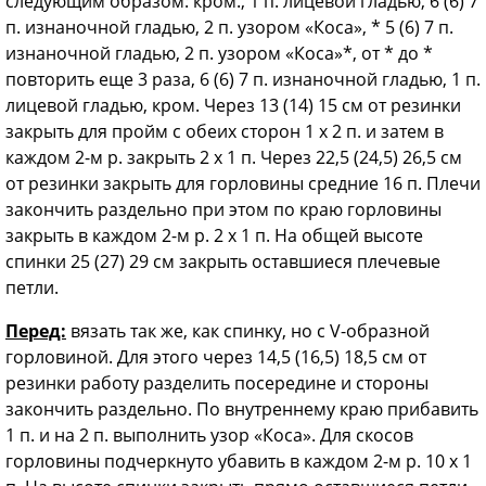
следующим образом: кром., 1 п. лицевой гладью, 6 (6) 7
п. изнаночной гладью, 2 п. узором «Коса», * 5 (6) 7 п.
изнаночной гладью, 2 п. узором «Коса»*, от * до *
повторить еще 3 раза, 6 (6) 7 п. изнаночной гладью, 1 п.
лицевой гладью, кром. Через 13 (14) 15 см от резинки
закрыть для пройм с обеих сторон 1 x 2 п. и затем в
каждом 2-м р. закрыть 2 x 1 п. Через 22,5 (24,5) 26,5 см
от резинки закрыть для горловины средние 16 п. Плечи
закончить раздельно при этом по краю горловины
закрыть в каждом 2-м р. 2 x 1 п. На общей высоте
спинки 25 (27) 29 см закрыть оставшиеся плечевые
петли.
Перед:
вязать так же, как спинку, но с V-образной
горловиной. Для этого через 14,5 (16,5) 18,5 см от
резинки работу разделить посередине и стороны
закончить раздельно. По внутреннему краю прибавить
1 п. и на 2 п. выполнить узор «Коса». Для скосов
горловины подчеркнуто убавить в каждом 2-м р. 10 x 1