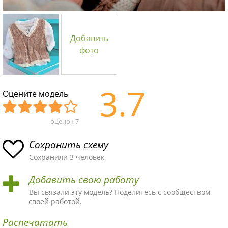
Добавить
фото
3.7
Оцените модель
оценок
7
Уж
Не
Об
Хор
Отл
асн
пло
ыч
ош
ичн
Сохранить схему
ая
хая
ная
ая
ая
Сохранили 3 человек
схе
схе
схе
схе
схе
Добавить свою работу
ма
ма
ма
ма
ма!
Вы связали эту модель? Поделитесь с сообществом
своей работой.
Распечатать