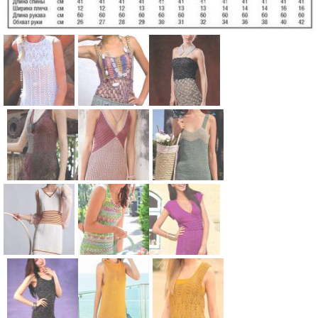
Схема:
Схема:
Схема:
вязаное
полосатый
коктейльное
платье без
сарафан
платье без
рукавов с
вязание
бретелей
узором
спицами для
вязание
Схема:
Схема:
Схема:
вязание
женщин
спицами для
цветное
летнее
короткий
спицами для
женщин
облегающее
платье-
сарафан на
женщин
платье-
сарафан с
широких
майка
цветным
бретелях
Схема:
Схема:
Схема:
вязание
лифом
вязание
приталенно
разноцветн
розовая
спицами для
вязание
спицами для
е платье с
ое ажурное
туника с