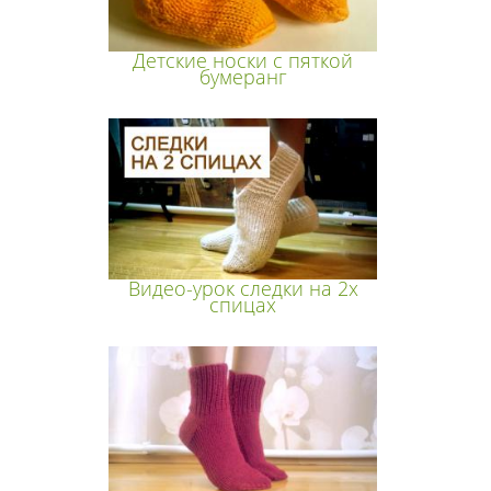
Детские носки с пяткой
бумеранг
Видео-урок следки на 2х
спицах