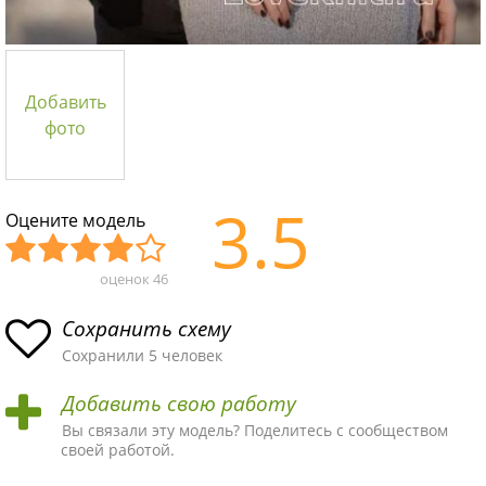
Добавить
фото
3.5
Оцените модель
оценок
46
Уж
Не
Об
Хор
Отл
асн
пло
ыч
ош
ичн
Сохранить схему
ая
хая
ная
ая
ая
Сохранили 5 человек
схе
схе
схе
схе
схе
Добавить свою работу
ма
ма
ма
ма
ма!
Вы связали эту модель? Поделитесь с сообществом
своей работой.