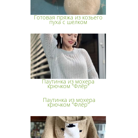
Готовая пряжа из козьего
пуха с шелком
Паутинка из мохера
крючком "Флёр"
Паутинка из мохера
крючком "Флёр"