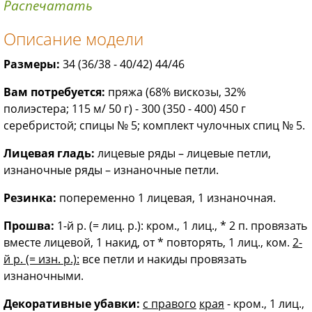
Распечатать
Описание модели
Размеры:
34 (36/38 - 40/42) 44/46
Вам потребуется:
пряжа (68% вискозы, 32%
полиэстера; 115 м/ 50 г) - 300 (350 - 400) 450 г
серебристой; спицы № 5; комплект чулочных спиц № 5.
Лицевая гладь:
лицевые ряды – лицевые петли,
изнаночные ряды – изнаночные петли.
Резинка:
попеременно 1 лицевая, 1 изнаночная.
Прошва:
1-й р. (= лиц. р.): кром., 1 лиц., * 2 п. провязать
вместе лицевой, 1 накид, от * повторять, 1 лиц., ком.
2-
й р. (= изн. р.):
все петли и накиды провязать
изнаночными.
Декоративные убавки:
с правого
края
- кром., 1 лиц.,