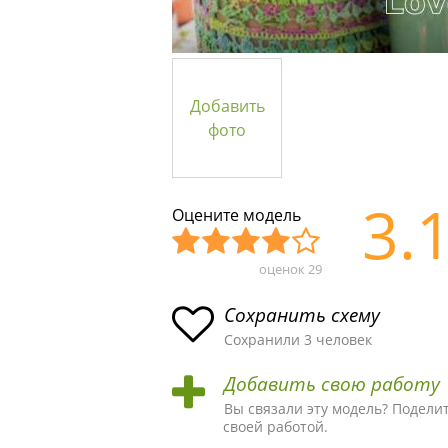
Добавить
фото
3.
Оцените модель
оценок
29
Уж
Не
Об
Хор
Отл
асн
пло
ыч
ош
ичн
Сохранить схему
ая
хая
ная
ая
ая
Сохранили 3 человек
схе
схе
схе
схе
схе
Добавить свою работу
ма
ма
ма
ма
ма!
Вы связали эту модель? Подели
своей работой.