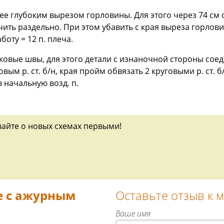
олее глубоким вырезом горловины. Для этого через 74 см
чить раздельно. При этом убавить с края выреза горловины
оту = 12 п. плеча.
овые швы, для этого детали с изнаночной стороны соед
вым р. ст. б/н, края пройм обвязать 2 круговыми р. ст. 
 в начальную возд. п.
вайте о новых схемах первыми!
е с ажурным
Оставьте отзыв к 
Ваше имя