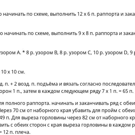
го начинать по схеме, выполнить 12 x 6 п. раппорта и за
го начинать по схеме, выполнить 9 х 8 п. раппорта и зак
ром А. * 8 р. узором В, 8 р. узором С, 10 р. узором D, 9 р.
 10 х 10 см.
д. п. + 2 возд. п. подъёма и вязать согласно последовате
рон 1 п., затем в каждом следующем ряду 7 x 1 п. = 65 п.
для полного раппорта. начинать и заканчивать ряд с об
. Через 70 см от наборного края убавить для пройм с обеих
 = 49 п. Для выреза горловины через 82 см от наборного к
ть с обеих сторон с края выреза горловины в каждом ряд
 12 п. плеча.