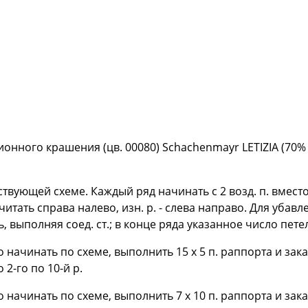
ионного крашения (цв. 00080) Schachenmayr LETIZIA (70
.
вующей схеме. Каждый ряд начинать с 2 возд. п. вместо 1-
. читать справа налево, изн. р. - слева направо. Для убав
, выполняя соед. ст.; в конце ряда указанное число пет
го начинать по схеме, выполнить 15 х 5 п. раппорта и за
о 2-го по 10-й р.
го начинать по схеме, выполнить 7 x 10 п. раппорта и за