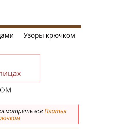
цами
Узоры крючком
спицах
ком
осмотреть все
Платья
рючком