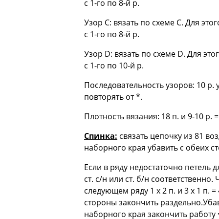
с 1-го по 8-й р.
Узор С: вязать по схеме С. Для это
с 1-го по 8-й р.
Узор D: вязать по схеме D. Для это
с 1-го по 10-й р.
Последовательность узоров: 10 р. узо
повторять от *.
Плотность вязания: 18 п. и 9-10 р. =
Спинка:
связать цепочку из 81 воз
наборного края убавить с обеих сто
Если в ряду недостаточно петель 
ст. с/н или ст. б/н соответственно
следующем ряду 1 х 2 п. и 3 х 1 п.
стороны закончить раздельно.Убави
наборного края закончить работу =