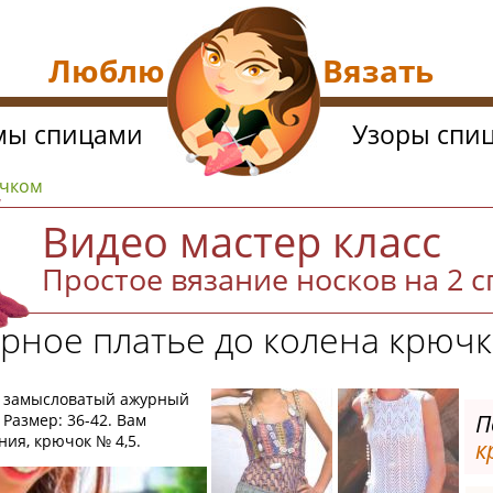
Люблю Вязать
мы спицами
Узоры спи
ючком
Видео мастер класс
Простое вязание носков на 2 
рное платье до колена крюч
й замысловатый ажурный
П
 Размер: 36-42. Вам
ия, крючок № 4,5.
к