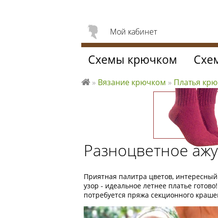
Мой кабинет
Схемы крючком
Схе
»
Вязание крючком
»
Платья кр
Л
ю
б
л
ю
Разноцветное ажу
вя
за
ть
Приятная палитра цветов, интересны
узор - идеальное летнее платье готово!
потребуется пряжа секционного крашен