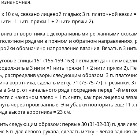
 изнаночная.
0 х 10 см, связано лицевой гладью; 3 п. платочной вязки = 
ити –1 нить пряжи 1 + 2 нити пряжи 2).
 вниз от воротника с декоративными регланными скосами
 полотном рядами в прямом и обратном направлениях, р
ройки обозначено направление вязания. Вязать в 3 нити 
говые спицы 151 (155-159-163) петли для данной модели 
родолжить в 3 нити =1 нить пряжи 1 + 2 нити пряжи 2). 
распределив узоры следующим образом: 3 п. платочной в
дина воротника, сделать метку, 71 (73-75-77) п. резинки, 
в 6-м р. от начального ряда посредине перед 1-й меткой
месте с наклоном влево = 1 п. снять, как при лицевом вяза
ть через провязанные. Эти убавки повторить еще 11 х в 
ряда высота воротника = 23 cм.
ть следующим образом: первые 30 (31-32-33) п. для лево
 8 п. для левого рукава, сделать метку = левая задняя л