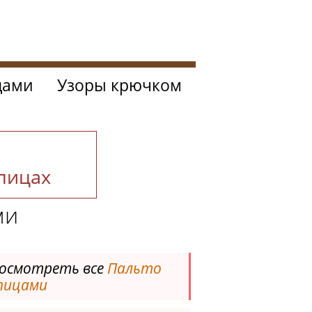
цами
Узоры крючком
спицах
ми
осмотреть все
Пальто
пицами