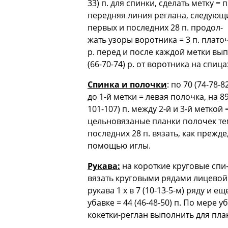
33) п. для спинки, сделать метку =
передняя линия реглана, следующие 
первых и последних 28 п. продол-
жать узоры воротника = 3 п. платоч
р. перед и после каждой метки выпо
(66-70-74) р. от воротника на спица
Спинка и полочки
: по 70 (74-78-
до 1-й метки = левая полочка, на 89
101-107) п. между 2-й и 3-й меткой
цельновязаные планки полочек теми 
последних 28 п. вязать, как прежде
помощью иглы.
Рукава:
на короткие круговые спи-
вязать круговыми рядами лицевой 
рукава 1 х в 7 (10-13-5-м) ряду и е
убавке = 44 (46-48-50) п. По мере у
кокетки-реглан выполнить для план