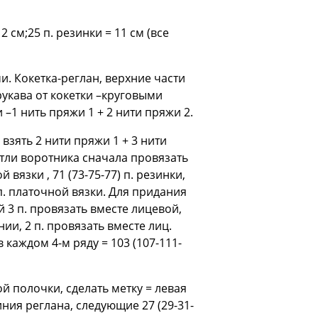
2 cм;25 п. резинки = 11 cм (все
. Кокетка-реглан, верхние части
укава от кокетки –круговыми
–1 нить пряжи 1 + 2 нити пряжи 2.
взять 2 нити пряжи 1 + 3 нити
Петли воротника сначала провязать
язки , 71 (73-75-77) п. резинки,
3 п. платочной вязки. Для придания
 3 п. провязать вместе лицевой,
нии, 2 п. провязать вместе лиц.
каждом 4-м ряду = 103 (107-111-
й полочки, сделать метку = левая
иния реглана, следующие 27 (29-31-