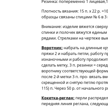
Резинка: попеременно 1 лицевая,1
Плотность вязания: 15 п. х 22 р. =1
образцы связаны спицами № 6 в 3 н
Внимание: изделие вяжется сверху
спинки и полочек вяжутся единым
рядами. Стрелками на чертеже вык
Воротник:
набрать на длинные кру
пряжи 2 и набрать петли, работу п
изнаночными и работу продолжить, 
сделать метку, 3 п. резинки = сере
воротнику соответствующей формы 
после 2-й метки 3 п. про- вязать в
скрещенной и снятую петлю протяну
115) п. Через 50 р. от начального 
Кокетка-реглан:
перли распредели
передняя линия реглана, следующие