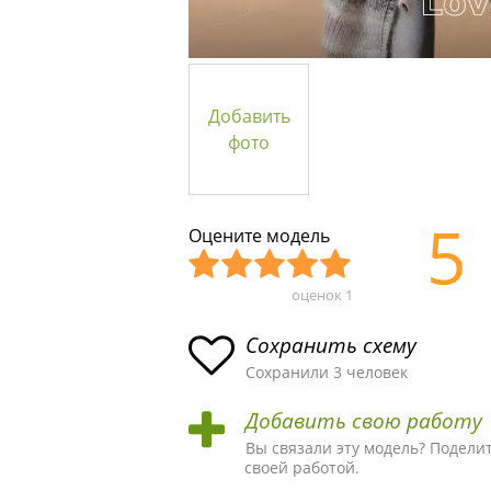
Добавить
фото
5
Оцените модель
оценок
1
Уж
Не
Об
Хор
Отл
асн
пло
ыч
ош
ичн
Сохранить схему
ая
хая
ная
ая
ая
Сохранили 3 человек
схе
схе
схе
схе
схе
Добавить свою работу
ма
ма
ма
ма
ма!
Вы связали эту модель? Подели
своей работой.