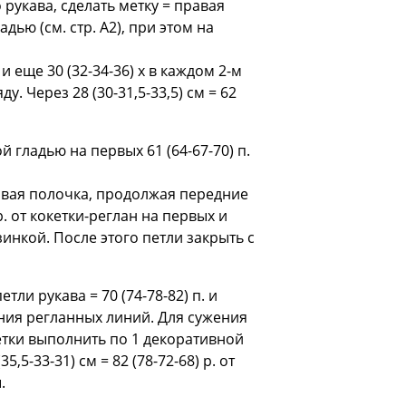
 рукава, сделать метку = правая
дью (см. стр. A2), при этом на
и еще 30 (32-34-36) х в каждом 2-м
. Через 28 (30-31,5-33,5) cм = 62
й гладью на первых 61 (64-67-70) п.
 правая полочка, продолжая передние
р. от кокетки-реглан на первых и
езинкой. После этого петли закрыть с
ли рукава = 70 (74-78-82) п. и
ания регланных линий. Для сужения
е метки выполнить по 1 декоративной
,5-33-31) cм = 82 (78-72-68) р. от
.