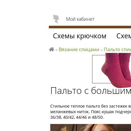
Мой кабинет
Схемы крючком
Схе
»
Вязание спицами
»
Пальто сп
Л
ю
б
л
ю
Пальто с большим
вя
за
ть
Стильное теплое пальто без застежек 
меланжевых ниток. Пояс-кушак подчер
36/38, 40/42, 44/46 и 48/50.