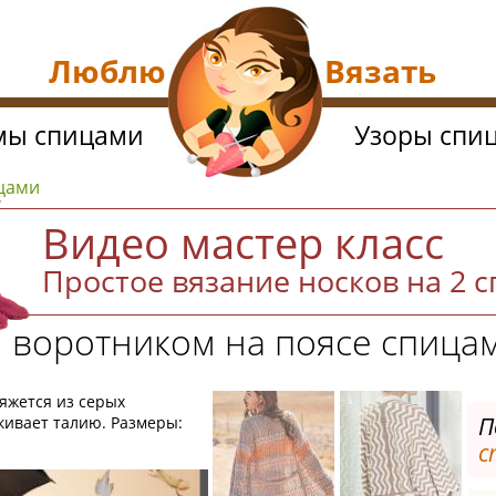
Люблю Вязать
мы спицами
Узоры спи
ицами
Видео мастер класс
Простое вязание носков на 2 
 воротником на поясе спица
вяжется из серых
П
кивает талию. Размеры:
с