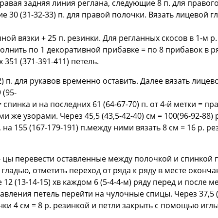
 правая задняя линия реглана, следующие 8 п. для правого
30 (31-32-33) п. для правой полочки. Вязать лицевой гла
ной вязки + 25 п. резинки. Для регланных скосов в 1-м р. 
лнить по 1 декоративной прибавке = по 8 прибавок в ряду
х 351 (371-391-411) петель.
82) п. для рукавов временно оставить. Далее вязать лицево
 (95-
 = спинка и на последних 61 (64-67-70) п. от 4-й метки =
же узорами. Через 45,5 (43,5-42-40) cм = 100(96-92-88) 
, на 155 (167-179-191) п.между ними вязать 8 cм = 16 р. р
 цы перевести оставленные между полочкой и спинкой пет
гладью, отметить переход от ряда к ряду в месте оконч
ще 12 (13-14-15) хв каждом 6 (5-4-4-м) ряду перед и посл
бавления петель перейти на чулочные спицы. Через 37,5 (35
ки 4 cм = 8 р. резинкой и петли закрыть с помощью иглы