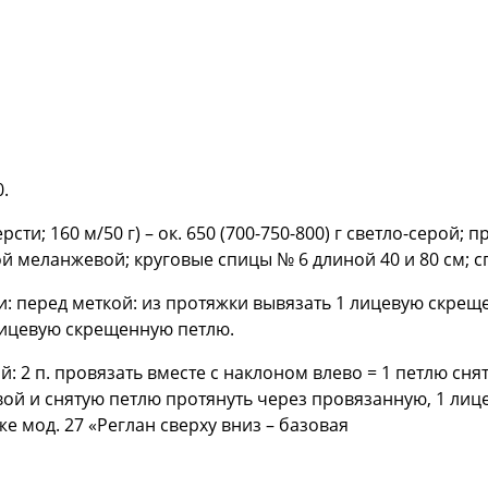
0.
сти; 160 м/50 г) – ок. 650 (700-750-800) г светло-серой; 
серой меланжевой; круговые спицы № 6 длиной 40 и 80 cм; 
 перед меткой: из протяжки вывязать 1 лицевую скрещен
лицевую скрещенную петлю.
: 2 п. провязать вместе с наклоном влево = 1 петлю сня
й и снятую петлю протянуть через провязанную, 1 лицева
же мод. 27 «Реглан сверху вниз – базовая