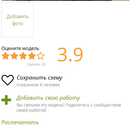
Добавить
фото
3.9
Оцените модель
оценок
20
Уж
Не
Об
Хор
Отл
асн
пло
ыч
ош
ичн
Сохранить схему
ая
хая
ная
ая
ая
Сохранили 6 человек
схе
схе
схе
схе
схе
Добавить свою работу
ма
ма
ма
ма
ма!
Вы связали эту модель? Поделитесь с сообществом
своей работой.
Распечатать