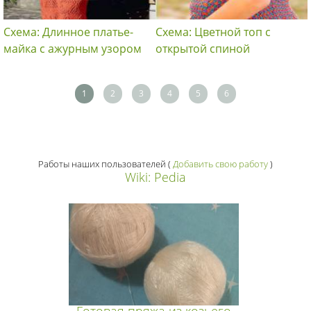
Схема: Длинное платье-
Схема: Цветной топ с
майка с ажурным узором
открытой спиной
1
2
3
4
5
6
Работы наших пользователей
(
Добавить свою работу
)
Wiki: Pedia