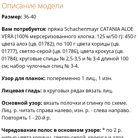
Описание модели
Размер:
36-40
Вам потребуется:
пряжа Schachenmayr CATANIA ALOE
VERA (100% мерсеризованного хлопка. 125 м/50 г): 450 г
цвета алоэ (цв. 01782), по 100 г цвета корицы (цв.
01777), светло-серой (цв. 01786), цвета крокуса (цв.
01784); круговые спицы № 2,5-3,5 и № 3-4 длиной 100
см; набор чулочных спиц № 3-4.
Узор для планок:
попеременно 1 лиц., 1 изн.
Лицевая гладь:
в круговых рядах вязать лиц.
Основной узор:
вязать полочки и спинку по схеме.
Лиц. р. читать справа налево, изн. р. - слева направо.
Повторять 1 - 20-й р.
Чередование полос в основном узоре:
* по 2 р.
нитью цвета корицы, светло-серой, крокуса и алоэ,