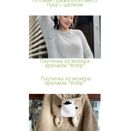
Готовая пряжа из козьего
пуха с шелком
Паутинка из мохера
крючком "Флёр"
Паутинка из мохера
крючком "Флёр"