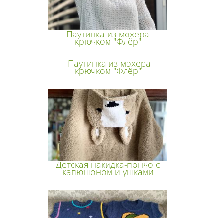
Паутинка из мохера
крючком "Флёр"
Паутинка из мохера
крючком "Флёр"
Детская накидка-пончо с
капюшоном и ушками