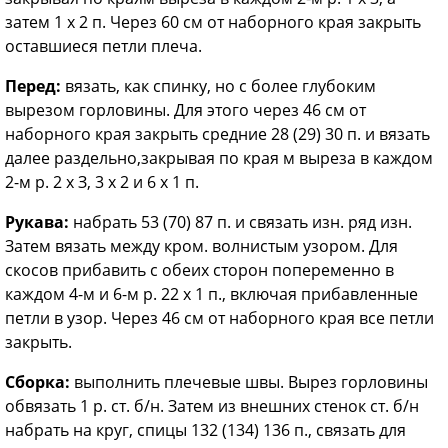
затем 1 х 2 п. Через 60 см от наборного края закрыть
оставшиеся петли плеча.
Перед:
вязать, как спинку, но с более глубоким
вырезом горловины. Для этого через 46 см от
наборного края закрыть средние 28 (29) 30 п. и вязать
далее раздельно,закрывая по края м выреза в каждом
2-м р. 2 х З, 3 х 2 и 6 х 1 п.
Рукава:
набрать 53 (70) 87 п. и связать изн. ряд изн.
Затем вязать между кром. волнистым узором. Для
скосов прибавить с обеих сторон попеременно в
каждом 4-м и 6-м р. 22 х 1 п., включая прибавленные
петли в узор. Через 46 см от наборного края все петли
закрыть.
Сборка:
выполнить плечевые швы. Вырез горловины
обвязать 1 р. ст. б/н. Затем из внешних стенок ст. б/н
набрать на круг, спицы 132 (134) 136 п., связать для