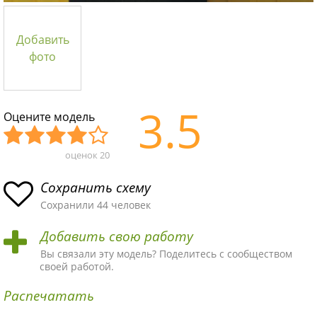
Добавить
фото
3.5
Оцените модель
оценок
20
Уж
Не
Об
Хор
Отл
асн
пло
ыч
ош
ичн
Сохранить схему
ая
хая
ная
ая
ая
Сохранили 44 человек
схе
схе
схе
схе
схе
Добавить свою работу
ма
ма
ма
ма
ма!
Вы связали эту модель? Поделитесь с сообществом
своей работой.
Распечатать