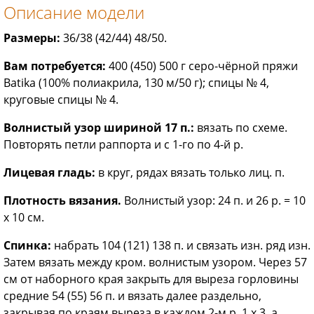
Описание модели
Размеры:
36/38 (42/44) 48/50.
Вам потребуется:
400 (450) 500 г серо-чёрной пряжи
Batika (100% полиакрила, 130 м/50 г); спицы № 4,
круговые спицы № 4.
Волнистый узор шириной 17 п.:
вязать по схеме.
Повторять петли раппорта и с 1-го по 4-й р.
Лицевая гладь:
в круг, рядах вязать только лиц. п.
Плотность вязания.
Волнистый узор: 24 п. и 26 р. = 10
x 10 см.
Спинка:
набрать 104 (121) 138 п. и связать изн. ряд изн.
Затем вязать между кром. волнистым узором. Через 57
см от наборного края закрыть для выреза горловины
средние 54 (55) 56 п. и вязать далее раздельно,
закрывая по краям выреза в каждом 2-м р. 1 х 3, а