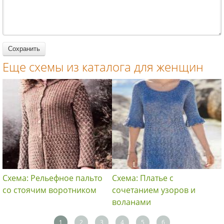
спицами для
спицами для
спицами для
женщин
женщин
женщин
Еще схемы из каталога для женщин
Схема: Рельефное пальто
Схема: Платье с
со стоячим воротником
сочетанием узоров и
воланами
1
2
3
4
5
6