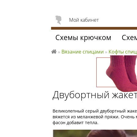
Мой кабинет
Схемы крючком
Схе
»
Вязание спицами
»
Кофты спи
Л
ю
б
л
ю
Двубортный жакет
вя
за
ть
Великолепный серый двубортный жакет
вяжется из меланжевой пряжи. Очень
фасон добавит тепла.