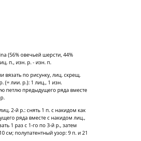
dina (56% овечьей шерсти, 44%
 п., изн. р. - изн. п.
ли вязать по рисунку, лиц. скрещ.
= лии. р.): 1 лиц., 1 изн.
нятую петлю предыдущего ряда вместе
р.
иц. 2-й р.: снять 1 п. с накидом как
дущего ряда вместе с накидом лиц.,
 1 раз с 1-го по 3-й р., затем
= 10 см; полупатентный узор: 9 п. и 21