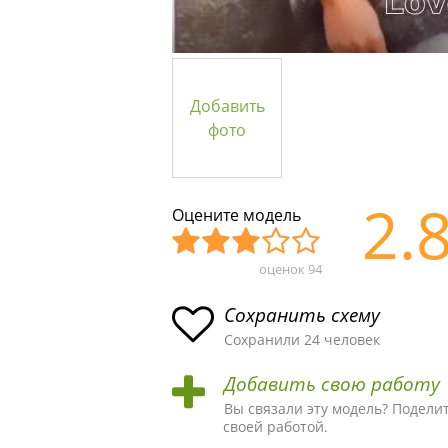
Добавить
фото
2.
Оцените модель
оценок
94
Уж
Не
Об
Хор
Отл
асн
пло
ыч
ош
ичн
Сохранить схему
ая
хая
ная
ая
ая
Сохранили 24 человек
схе
схе
схе
схе
схе
Добавить свою работу
ма
ма
ма
ма
ма!
Вы связали эту модель? Подели
своей работой.