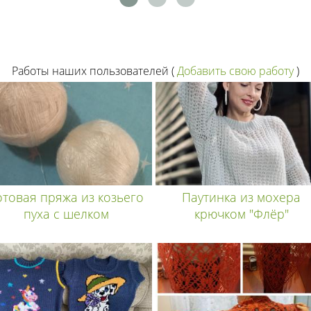
Работы наших пользователей
(
Добавить свою работу
)
отовая пряжа из козьего
Паутинка из мохера
пуха с шелком
крючком "Флёр"