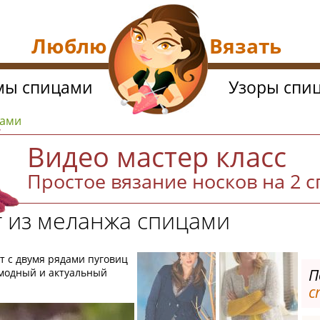
Люблю Вязать
мы спицами
Узоры спи
цами
Видео мастер класс
Простое вязание носков на 2 
 из меланжа спицами
 с двумя рядами пуговиц
П
 модный и актуальный
с