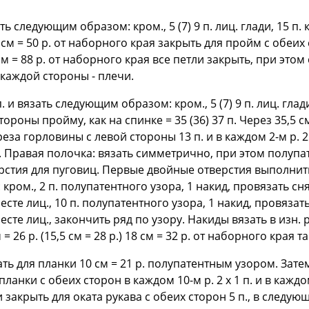
ть следующим образом: кром., 5 (7) 9 п. лиц. глади, 15 п. ко
5 см = 50 р. от наборного края закрыть для пройм с обеих ст
8,5 см = 88 р. от наборного края все петли закрыть, при эт
 каждой стороны - плечи.
. и вязать следующим образом: кром., 5 (7) 9 п. лиц. глад
оны пройму, как на спинке = 35 (36) 37 п. Через 35,5 см = 
за горловины с левой стороны 13 п. и в каждом 2-м р. 2 х 
и. Правая полочка: вязать симметрично, при этом полупа
рстия для пуговиц. Первые двойные отверстия выполнить 
 кром., 2 п. полупатентного узора, 1 накид, провязать с
есте лиц., 10 п. полупатентного узора, 1 накид, провяза
есте лиц., закончить ряд по узору. Накиды вязать в изн.
 26 р. (15,5 см = 28 р.) 18 см = 32 р. от наборного края та
зать для планки 10 см = 21 р. полупатентным узором. Затем
анки с обеих сторон в каждом 10-м р. 2 х 1 п. и в каждом 6
и закрыть для оката рукава с обеих сторон 5 п., в следующем