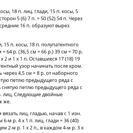
сы, 18 п. лиц. глади, 15 п. косы, 5
орон 5 (6) 7 п. = 50 (52) 54 п. Через
ом средние 16 п. образуют вырез
и, 15 п. косы, 18 п. полупатентного
64 р. (36,5 см = 66 р.) 39 см = 70 р.
2 и 1 х 1 п. Оставшиеся 17 (18) 19
тентный узор начинать после кром.
через 4,5 см = 8 р. от наборного
нятую петлю предыдущего ряда с
ть снятую петлю предыдущего ряда с
 р. лиц. Следующие двойные
к же.
 вязать лиц. гладью, начав с 1 изн.
-м р. 4 х 1 п. лиц. глади = 36 (40)
 2-м р. 1 х 2 п., в каждом 4-м р. 3 х