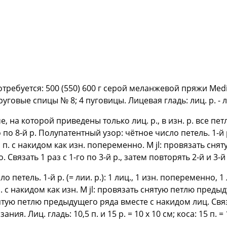
потребуется: 500 (550) 600 г серой меланжевой пряжи Me
говые спицы № 8; 4 пуговицы. Лицевая гладь: лиц. р. - лиц.
е, на которой приведены только лиц. р., в изн. р. все пет
по 8-й р. Полупатентный узор: чётное число петель. 1-й р. (
 1 п. с накидом как изн. попеременно. М jl: провязать с
 Связать 1 раз с 1-го по 3-й р., затем повторять 2-й и 3-й 
етель. 1-й р. (= лии. р.): 1 лиц., 1 изн. попеременно, 1 л
п. с накидом как изн. М jl: провязать снятую петлю преды
тую петлю предыдущего ряда вместе с накидом лиц. Связать
ания. Лиц. гладь: 10,5 п. и 15 р. = 10 х 10 см; коса: 15 п. 