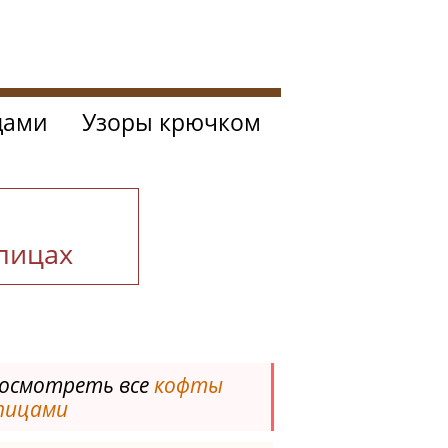
цами
Узоры крючком
спицах
осмотреть все
кофты
пицами