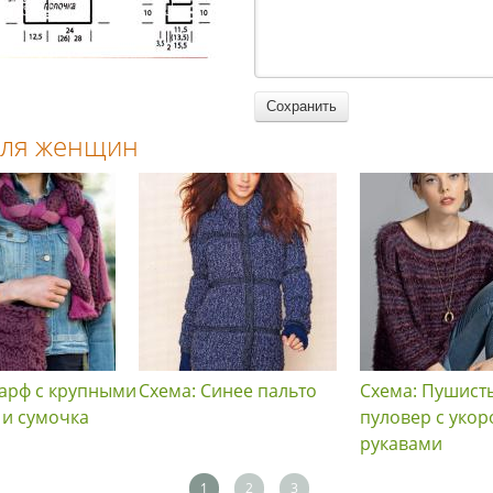
 для женщин
арф с крупными
Схема: Синее пальто
Схема: Пушист
 и сумочка
пуловер с уко
рукавами
1
2
3