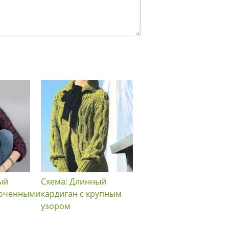
ый
Схема: Длинный
Схема: Удлиненный
роченными
кардиган с крупным
оранжевый жакет
узором