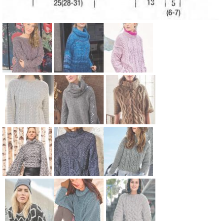
Схема:
Схема:
Схема:
пуловер с
меланжевы
пуловер
кружевными
й
оверсайз с
рукавами
удлиненный
узором из
вязание
свитер
«кос»
Схема:
Схема:
Схема:
спицами для
оверсайз
вязание
классически
свитер с
пуловер с
женщин
вязание
спицами для
й джемпер с
ажурными
крупными
спицами для
женщин
косами
рукавами и
косами и
женщин
вязание
воротником
большим
Схема:
Схема:
Схема:
спицами для
вязание
воротником
короткий
пуловер с
укороченны
женщин
спицами для
вязание
пуловер
ромбами с
й объемный