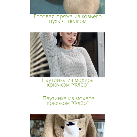
Готовая пряжа из козьего
пуха с шелком
Паутинка из мохера
крючком "Флёр"
Паутинка из мохера
крючком "Флёр"