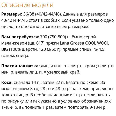
Описание модели
Размеры:
36/38 (40/42-44/46). Данные для размеров
40/42 и 44/46 стоят в скобках. Если указано только одно
число, то оно относится ко всем размерам.
Вам потребуется:
700 (750-800) г тёмно-серой
меланжевой (цв. 617) пряжи Lana Grossa COOL WOOL
BIG (100% шерсти, 120 м/50 г); прямые спицы № 4,5;
вспом. спица.
Платочная вязка:
лиц. и изн. р. - лиц. п. кром.; в лиц. и
изн. р. вязать лиц. п. = узелковый край.
Коса:
сначала 14 п., затем 22 п. Вязать по схеме. За
исключением 8-го, 28-го и 48-го р. на схеме приведены
только лиц. р. В необозначенных изн. р. петли вязать
по рисунку или как указано в условных обозначениях.
1-48-й р. выполнить 1 раз, затем повторять 9-18-й р.