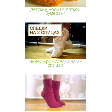
Детские носки с пяткой
бумеранг
Видео-урок следки на 2х
спицах