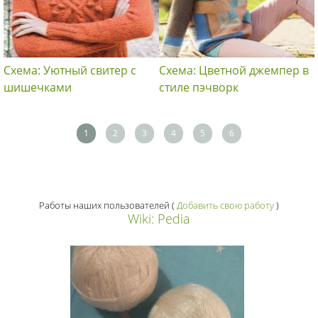
Схема: Уютный свитер с
Схема: Цветной джемпер в
шишечками
стиле пэчворк
1
2
3
4
5
6
Работы наших пользователей
(
Добавить свою работу
)
Wiki: Pedia