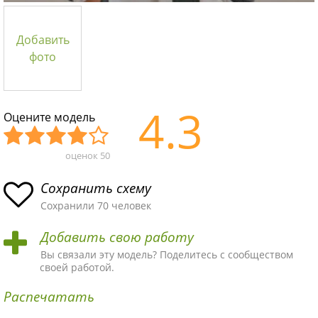
Добавить
фото
4.3
Оцените модель
оценок
50
Уж
Не
Об
Хор
Отл
асн
пло
ыч
ош
ичн
Сохранить схему
ая
хая
ная
ая
ая
Сохранили 70 человек
схе
схе
схе
схе
схе
Добавить свою работу
ма
ма
ма
ма
ма!
Вы связали эту модель? Поделитесь с сообществом
своей работой.
Распечатать