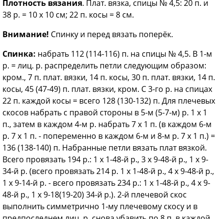
Плотность вязания
. Плат. вязка, спицы № 4,5: 20 п. и
38 р. = 10 х 10 см; 22 п. косы = 8 см.
Внимание!
Спинку и перед вязать поперёк.
Спинка:
набрать 112 (114-116) п. на спицы № 4,5. В 1-м
р. = лиц. р. распределить петли следующим образом:
кром., 7 п. плат. вязки, 14 п. косы, 30 п. плат. вязки, 14 п.
косы, 45 (47-49) п. плат. вязки, кром. С 3-го р. на спицах
22 п. каждой косы = всего 128 (130-132) п. Для плечевых
скосов набрать с правой стороны в 5-м (5-7-м) р. 1 х 1
п., затем в каждом 4-м р. набрать 7 x 1 п. (в каждом 6-м
р. 7 х 1 п. - попеременно в каждом 6-м и 8-м р. 7 х 1 п.) =
136 (138-140) п. Набранные петли вязать плат вязкой.
Всего провязать 194 р.: 1 х 1-48-й р., 3 х 9-48-й р., 1 х 9-
34-й р. (всего провязать 214 р. 1 х 1-48-й р., 4 х 9-48-й р.,
1 х 9-14-й р. - всего провязать 234 р.: 1 х 1-48-й р., 4 х 9-
48-й р., 1 х 9-18(19-20) 34-й р.). 2-й плечевой скос
выполнить симметрично 1-му плечевому скосу и в
предпоследнем лиц. р. снова убавить по 8 п. в каждой