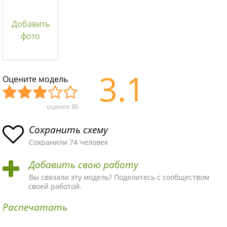
Добавить
фото
3.1
Оцените модель
оценок
80
Уж
Не
Об
Хор
Отл
асн
пло
ыч
ош
ичн
Сохранить схему
ая
хая
ная
ая
ая
Сохранили 74 человек
схе
схе
схе
схе
схе
Добавить свою работу
ма
ма
ма
ма
ма!
Вы связали эту модель? Поделитесь с сообществом
своей работой.
Распечатать