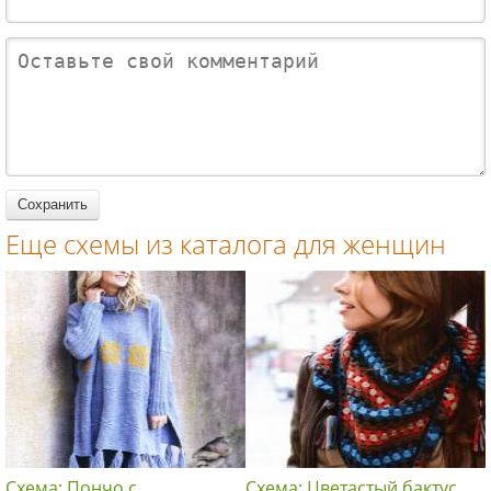
женщин
женщин
женщин
завязках
вязание
мотивов
вязание
спицами для
вязание
спицами для
женщин
спицами для
женщин
женщин
Еще схемы из каталога для женщин
Схема: Пончо с
Схема: Цветастый бактус