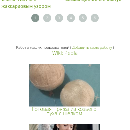
жаккардовым узором
1
2
3
4
5
6
Работы наших пользователей
(
Добавить свою работу
)
Wiki: Pedia
Готовая пряжа из козьего
пуха с шелком