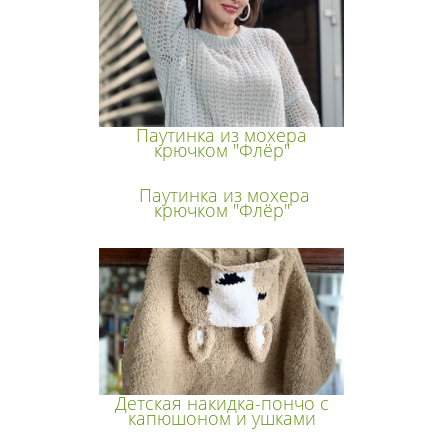
Паутинка из мохера
крючком "Флёр"
Паутинка из мохера
крючком "Флёр"
Детская накидка-пончо с
капюшоном и ушками