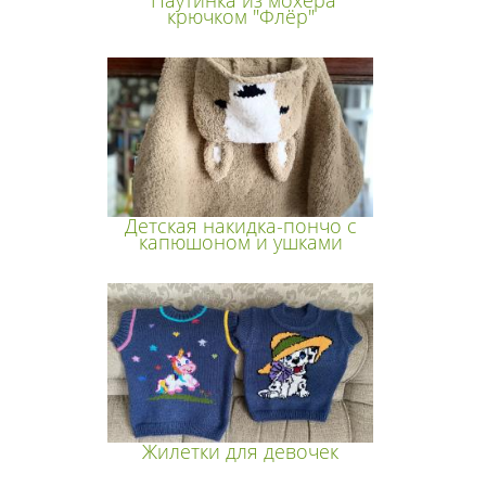
Паутинка из мохера
крючком "Флёр"
Детская накидка-пончо с
капюшоном и ушками
Жилетки для девочек