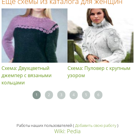
Еще схемы из каталога для женщин
Схема: Двухцветный
Схема: Пуловер с крупным
джемпер с вязаными
узором
кольцами
1
2
3
4
5
6
Работы наших пользователей
(
Добавить свою работу
)
Wiki: Pedia