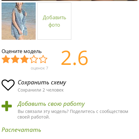
Добавить
фото
2.6
Оцените модель
оценок
7
Уж
Не
Об
Хор
Отл
асн
пло
ыч
ош
ичн
Сохранить схему
ая
хая
ная
ая
ая
Сохранили 2 человек
схе
схе
схе
схе
схе
Добавить свою работу
ма
ма
ма
ма
ма!
Вы связали эту модель? Поделитесь с сообществом
своей работой.
Распечатать