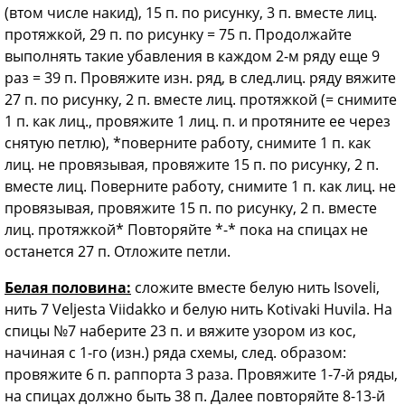
(втом числе накид), 15 п. по рисунку, 3 п. вместе лиц.
протяжкой, 29 п. по рисунку = 75 п. Продолжайте
выполнять такие убавления в каждом 2-м ряду еще 9
раз = 39 п. Провяжите изн. ряд, в след.лиц. ряду вяжите
27 п. по рисунку, 2 п. вместе лиц. протяжкой (= снимите
1 п. как лиц., провяжите 1 лиц. п. и протяните ее через
снятую петлю), *поверните работу, снимите 1 п. как
лиц. не провязывая, провяжите 15 п. по рисунку, 2 п.
вместе лиц. Поверните работу, снимите 1 п. как лиц. не
провязывая, провяжите 15 п. по рисунку, 2 п. вместе
лиц. протяжкой* Повторяйте *-* пока на спицах не
останется 27 п. Отложите петли.
Белая половина:
сложите вместе белую нить Isoveli,
нить 7 Veljesta Viidakko и белую нить Kotivaki Huvila. На
спицы №7 наберите 23 п. и вяжите узором из кос,
начиная с 1-го (изн.) ряда схемы, след. образом:
провяжите 6 п. раппорта 3 раза. Провяжите 1-7-й ряды,
на спицах должно быть 38 п. Далее повторяйте 8-13-й