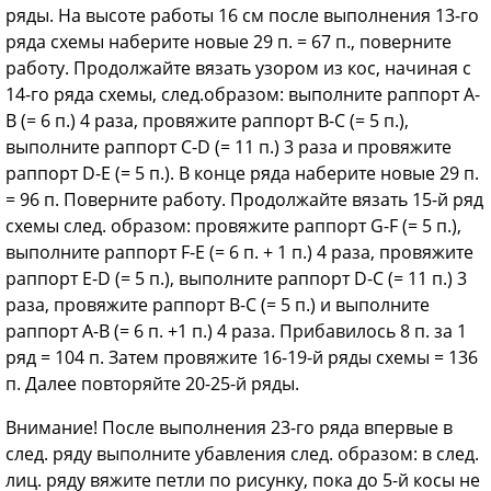
ряды. На высоте работы 16 см после выполнения 13-го
ряда схемы наберите новые 29 п. = 67 п., поверните
работу. Продолжайте вязать узором из кос, начиная с
14-го ряда схемы, след.образом: выполните раппорт А-
В (= 6 п.) 4 раза, провяжите раппорт В-С (= 5 п.),
выполните раппорт C-D (= 11 п.) 3 раза и провяжите
раппорт D-E (= 5 п.). В конце ряда наберите новые 29 п.
= 96 п. Поверните работу. Продолжайте вязать 15-й ряд
схемы след. образом: провяжите раппорт G-F (= 5 п.),
выполните раппорт F-E (= 6 п. + 1 п.) 4 раза, провяжите
раппорт E-D (= 5 п.), выполните раппорт D-C (= 11 п.) 3
раза, провяжите раппорт В-С (= 5 п.) и выполните
раппорт А-В (= 6 п. +1 п.) 4 раза. Прибавилось 8 п. за 1
ряд = 104 п. Затем провяжите 16-19-й ряды схемы = 136
п. Далее повторяйте 20-25-й ряды.
Внимание! После выполнения 23-го ряда впервые в
след. ряду выполните убавления след. образом: в след.
лиц. ряду вяжите петли по рисунку, пока до 5-й косы не