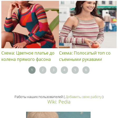
Схема: Цветное платье до
Схема: Полосатый топ со
колена прямого фасона
съемными рукавами
1
2
3
4
5
6
Работы наших пользователей
(
Добавить свою работу
)
Wiki: Pedia