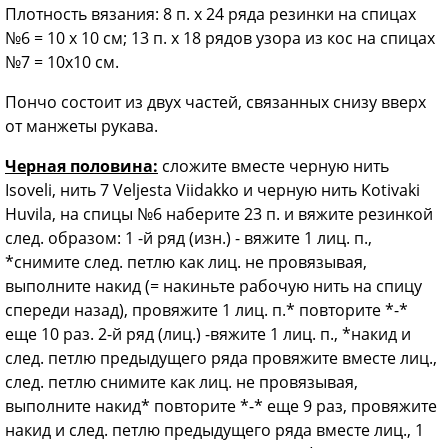
Плотность вязания: 8 п. х 24 ряда резинки на спицах
№6 = 10 х 10 см; 13 п. х 18 рядов узора из кос на спицах
№7 = 10x10 см.
Пончо состоит из двух частей, связанных снизу вверх
от манжеты рукава.
Черная половина:
сложите вместе черную нить
Isoveli, нить 7 Veljesta Viidakko и черную нить Kotivaki
Huvila, на спицы №6 наберите 23 п. и вяжите резинкой
след. образом: 1 -й ряд (изн.) - вяжите 1 лиц. п.,
*снимите след. петлю как лиц. не провязывая,
выполните накид (= накиньте рабочую нить на спицу
спереди назад), провяжите 1 лиц. п.* повторите *-*
еще 10 раз. 2-й ряд (лиц.) -вяжите 1 лиц. п., *накид и
след. петлю предыдущего ряда провяжите вместе лиц.,
след. петлю снимите как лиц. не провязывая,
выполните накид* повторите *-* еще 9 раз, провяжите
накид и след. петлю предыдущего ряда вместе лиц., 1