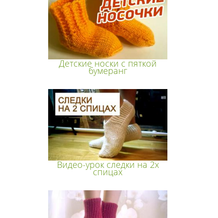
Детские носки с пяткой
бумеранг
Видео-урок следки на 2х
спицах