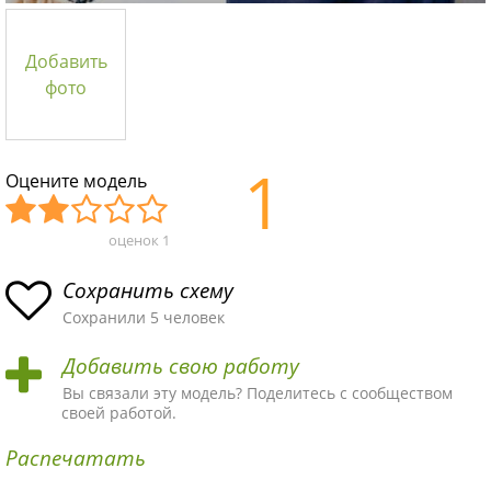
Добавить
фото
1
Оцените модель
оценок
1
Уж
Не
Об
Хор
Отл
асн
пло
ыч
ош
ичн
Сохранить схему
ая
хая
ная
ая
ая
Сохранили 5 человек
схе
схе
схе
схе
схе
Добавить свою работу
ма
ма
ма
ма
ма!
Вы связали эту модель? Поделитесь с сообществом
своей работой.
Распечатать