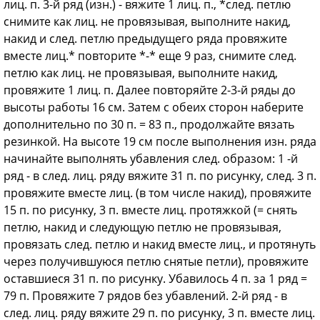
лиц. п. 3-й ряд (изн.) - вяжите 1 лиц. п., *след. петлю
снимите как лиц. не провязывая, выполните накид,
накид и след. петлю предыдущего ряда провяжите
вместе лиц.* повторите *-* еще 9 раз, снимите след.
петлю как лиц. не провязывая, выполните накид,
провяжите 1 лиц. п. Далее повторяйте 2-3-й ряды до
высоты работы 16 см. Затем с обеих сторон наберите
дополнительно по 30 п. = 83 п., продолжайте вязать
резинкой. На высоте 19 см после выполнения изн. ряда
начинайте выполнять убавления след. образом: 1 -й
ряд - в след. лиц. ряду вяжите 31 п. по рисунку, след. 3 п.
провяжите вместе лиц. (в том числе накид), провяжите
15 п. по рисунку, 3 п. вместе лиц. протяжкой (= снять
петлю, накид и следующую петлю не провязывая,
провязать след. петлю и накид вместе лиц., и протянуть
через получившуюся петлю снятые петли), провяжите
оставшиеся 31 п. по рисунку. Убавилось 4 п. за 1 ряд =
79 п. Провяжите 7 рядов без убавлений. 2-й ряд - в
след. лиц. ряду вяжите 29 п. по рисунку, 3 п. вместе лиц.