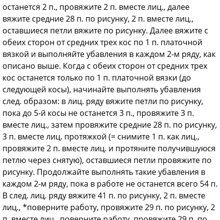
останется 2 п., провяжите 2 п. вместе лиц., далее
вяжите средние 28 п. по рисунку, 2 п. вместе лиц.,
оставшиеся петли вяжите по рисунку. Далее вяжите с
обеих сторон от средних трех кос по 1 п. платочной
вязкой и выполняйте убавления в каждом 2-м ряду, как
описано выше. Когда с обеих сторон от средних трех
кос останется только по 1 п. платочной вязки (до
следующей косы), начинайте выполнять убавления
след. образом: в лиц. ряду вяжите петли по рисунку,
пока до 5-й косы не останется 3 п., провяжите 3 п.
вместе лиц., затем провяжите средние 28 п. по рисунку,
3 п. вместе лиц. протяжкой (= снимите 1 п. как лиц.,
провяжите 2 п. вместе лиц. и протяните получившуюся
петлю через снятую), оставшиеся петли провяжите по
рисунку. Продолжайте выполнять такие убавления в
каждом 2-м ряду, пока в работе не останется всего 54 п.
В след. лиц. ряду вяжите 41 п. по рисунку, 2 п. вместе
лиц., *поверните работу, провяжите 29 п. по рисунку, 2
п. вместе лиц., поверните работу, провяжите 29 п. по