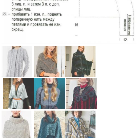
Схема:
Схема:
Схема:
теплое
пончо-
теплое
узорчатое
накидка с
свитер-
пальто из
рельефным
пончо с
крупных кос
узором
рисунком
Схема:
Схема:
Схема:
вязание
вязание
клетка и
пончо с
накидка-
пелелина с
спицами для
спицами для
большим
узором из
капюшон,
узором из