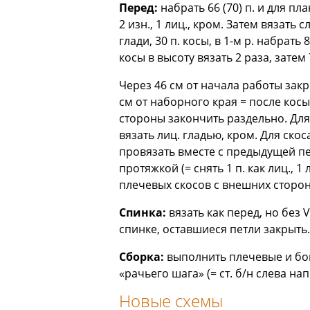
Перед:
набрать 66 (70) п. и для пл
2 изн., 1 лиц., кром. Затем вязать
глади, 30 п. косы, в 1-м р. набрать 8
косы в высоту вязать 2 раза, затем
Через 46 см от начала работы закрыт
см от наборного края = после косы
стороны закончить раздельно. Для 
вязать лиц. гладью, кром. Для скос
провязать вместе с предыдущей пе
протяжкой (= снять 1 п. как лиц., 
плечевых скосов с внеш­них сторон 2 
Спинка:
вязать как перед, но без
спинке, оставшиеся петли закрыть.
Сборка:
выполнить плечевые и бо
«рачьего шага» (= ст. б/н слева нап
Новые схемы