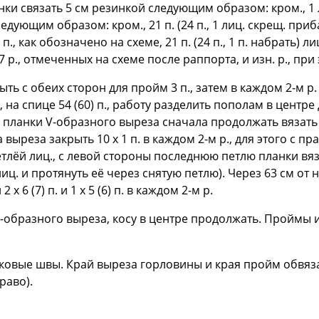
анки связать 5 см резинкой следующим образом: кром., 1 лиц
 следующим образом: кром., 21 п. (24 п., 1 лиц. скрещ. пр
 п., как обозначено на схеме, 21 п. (24 п., 1 п. набрать) ли
 7 р., отмеченных на схеме после раппорта, и изн. р., при
ь с обеих сторон для пройм 3 п., затем в каждом 2-м р. за
, на спице 54 (60) п., работу разделить пополам в центр
планки V-образного выреза сначала продолжать вязать из
а выреза закрыть 10 х 1 п. в каждом 2-м р., для этого с п
тлёй лиц., с левой стороны последнюю петлю планки вя
1 лиц. и протянуть её через снятую петлю). Через 63 см от
х 6 (7) п. и 1 х 5 (6) п. в каждом 2-м р.
 V-образного выреза, косу в центре продолжать. Проймы 
ковые швы. Край выреза горловины и края пройм обвяза
раво).