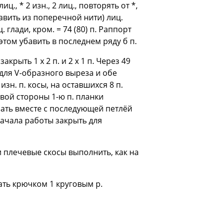
., * 2 изн., 2 лиц., повторять от *,
ибавить из поперечной нити) лиц.
ц. глади, кром. = 74 (80) п. Раппорт
 этом убавить в последнем ряду б п.
крыть 1 х 2 п. и 2 х 1 п. Через 49
е для V-образного выреза и обе
н. п. косы, на оставшихся 8 п.
равой стороны 1-ю п. планки
зать вместе с последующей петлёй
 начала работы закрыть для
и плечевые скосы выполнить, как на
ть крючком 1 круговым р.