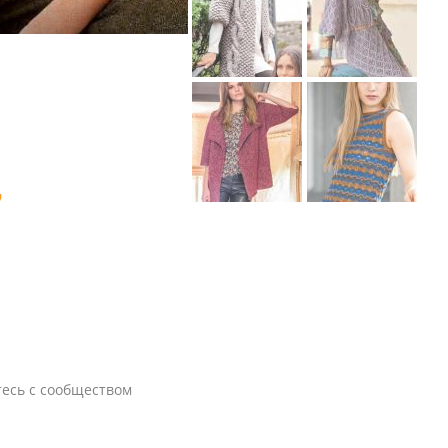
женщин
жаккардовым
полосатый
и узорами
жакет с
вязание
поясом
спицами для
вязание
Схема:
Схема:
женщин
спицами для
объемный
ажурный
женщин
кардиган с
кардиган с
огромной
кистями
7
«косой»
вязание
вязание
спицами для
Схема:
Схема:
спицами для
женщин
кардиган-
цветной
женщин
кимоно
жилет с
оверсайз с
узором
отворотами
«ракушки»
вязание
вязание
спицами для
спицами для
женщин
женщин
тесь с сообществом