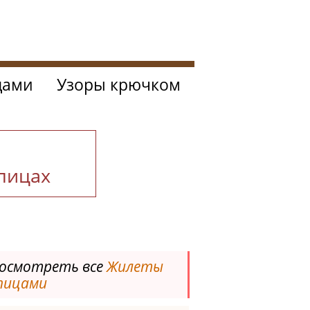
цами
Узоры крючком
спицах
осмотреть все
Жилеты
пицами