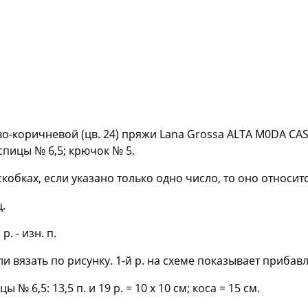
хово-коричневой (цв. 24) пряжи Lana Grossa ALTA M0DA 
спицы № 6,5; крючок № 5.
скобках, если указано только одно число, то оно относит
.
р. - изн. п.
етли вязать по рисунку. 1-й р. на схеме показывает приба
 № 6,5: 13,5 п. и 19 р. = 10 х 10 см; коса = 15 см.