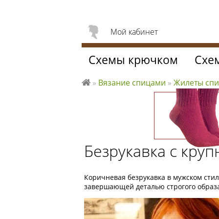
Мой кабинет
Схемы крючком
Схе
»
Вязание спицами
»
Жилеты сп
Л
ю
б
л
ю
Безрукавка с кру
вя
за
ть
Коричневая безрукавка в мужском стил
завершающей деталью строгого образ