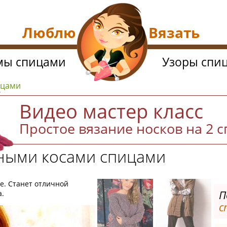
Люблю Вязать
мы спицами
Узоры спи
ицами
Видео мастер класс
Простое вязание носков на 2 
пными косами спицами
е. Станет отличной
П
а.
с