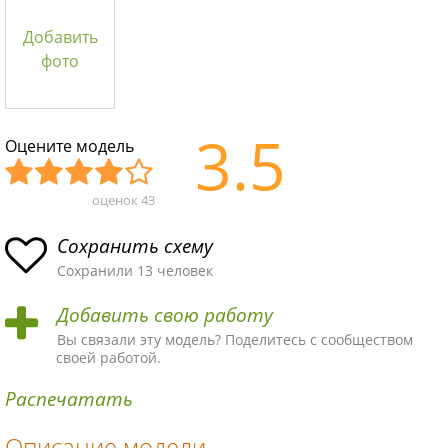
Добавить
фото
3.5
Оцените модель
оценок
43
Уж
Не
Об
Хор
Отл
асн
пло
ыч
ош
ичн
Сохранить схему
ая
хая
ная
ая
ая
Сохранили 13 человек
схе
схе
схе
схе
схе
Добавить свою работу
ма
ма
ма
ма
ма!
Вы связали эту модель? Поделитесь с сообществом
своей работой.
Распечатать
Описание модели