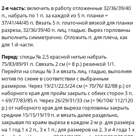
2-я часть:
включить в работу отложенные 32/36/39/40
п., набрать по 1 п. за каждой из 5 п. планки =
37/41/44/45 п. Вязать 5 п. платочной вязкой для планки
разреза, 32/36/39/40 п. лиц. гладью. Вырез горловины
выполнить симметрично. Отложить п. для плеча, как
для 1-й части.
Перед:
спицы № 2,5 красной нитью набрать
75/83/89/91 п. Связать 2 см (= 8 р.) резинкой 1/1.
Перейти на спицы № 3 и вязать лиц. гладью, выполняя
мотив по схеме в соответствии с выбранным
размером. Через 19/21/22,5/24 см (= 70/76/ 82/88 р.) от
наборного края для пройм закрыть с обеих сторон 3 п.
= 69/77/83/85 п. Через 26/29/31/33 см (= 96/104/ 112/120
р.) от наборного края для выреза горловины закрыть
средние 15/15/19/19 п. и вязать далее раздельно,
закрывая по краям выреза в каждом 2-м р. для размера
на 1 год 1 х 2 п., 3 х 1 п.; для размеров на 2, 3 и 4 года 1 х