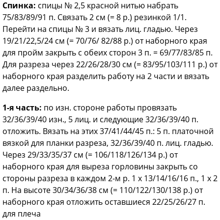
Спинка:
спицы № 2,5 красной нитью набрать
75/83/89/91 п. Связать 2 см (= 8 р.) резинкой 1/1.
Перейти на спицы № 3 и вязать лиц. гладью. Через
19/21/22,5/24 см (= 70/76/ 82/88 р.) от наборного края
для пройм закрыть с обеих сторон 3 п. = 69/77/83/85 п.
Для разреза через 22/26/28/30 см (= 83/95/103/111 р.) от
наборного края разделить работу на 2 части и вязать
далее раздельно.
1-я часть:
по изн. стороне работы провязать
32/36/39/40 изн., 5 лиц. и следующие 32/36/39/40 п.
отложить. Вязать на этих 37/41/44/45 п.: 5 п. платочной
вязкой для планки разреза, 32/36/39/40 п. лиц. гладью.
Через 29/33/35/37 см (= 106/118/126/134 р.) от
наборного края для выреза горловины закрыть со
стороны разреза в каждом 2-м р. 1 х 13/14/16/16 п., 1 х 2
п. На высоте 30/34/36/38 см (= 110/122/130/138 р.) от
наборного края отложить оставшиеся 22/25/26/27 п.
для плеча