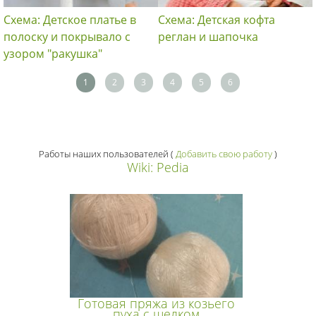
Схема: Детское платье в
Схема: Детская кофта
полоску и покрывало с
реглан и шапочка
узором "ракушка"
1
2
3
4
5
6
Работы наших пользователей
(
Добавить свою работу
)
Wiki: Pedia
Готовая пряжа из козьего
пуха с шелком