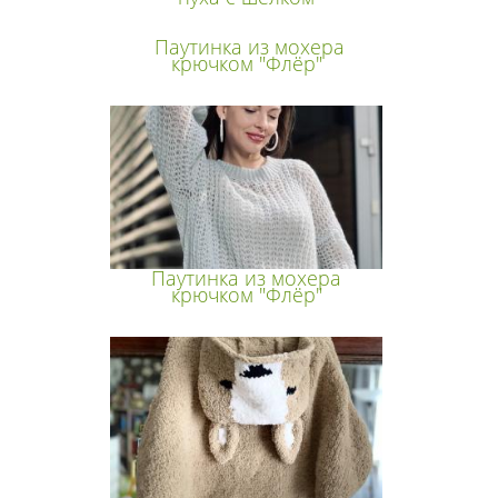
Паутинка из мохера
крючком "Флёр"
Паутинка из мохера
крючком "Флёр"