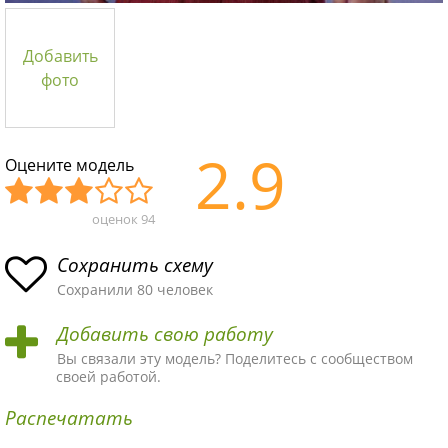
Добавить
фото
2.9
Оцените модель
оценок
94
Уж
Не
Об
Хор
Отл
асн
пло
ыч
ош
ичн
Сохранить схему
ая
хая
ная
ая
ая
Сохранили 80 человек
схе
схе
схе
схе
схе
Добавить свою работу
ма
ма
ма
ма
ма!
Вы связали эту модель? Поделитесь с сообществом
своей работой.
Распечатать