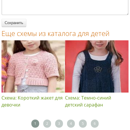
Еще схемы из каталога для детей
Схема: Короткий жакет для
Схема: Темно-синий
девочки
детский сарафан
1
2
3
4
5
6