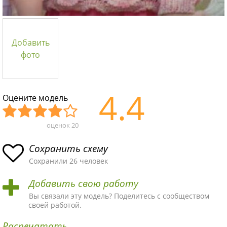
Добавить
фото
4.4
Оцените модель
оценок
20
Уж
Не
Об
Хор
Отл
асн
пло
ыч
ош
ичн
Сохранить схему
ая
хая
ная
ая
ая
Сохранили 26 человек
схе
схе
схе
схе
схе
Добавить свою работу
ма
ма
ма
ма
ма!
Вы связали эту модель? Поделитесь с сообществом
своей работой.
Распечатать