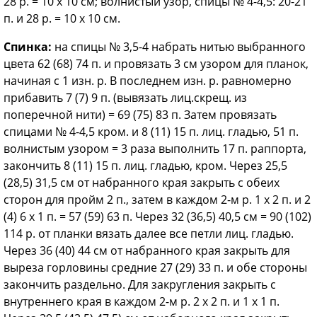
28 р. = 10 х 10 см; волнистый узор, спицы № 4-4,5: 20-21
п. и 28 р. = 10 х 10 см.
Спинка:
на спицы № 3,5-4 набрать нитью выбранного
цвета 62 (68) 74 п. и провязать 3 см узором для планок,
начиная с 1 изн. р. В последнем изн. р. равномерно
прибавить 7 (7) 9 п. (вывязать лиц.скрещ. из
поперечной нити) = 69 (75) 83 п. Затем провязать
спицами № 4-4,5 кром. и 8 (11) 15 п. лиц. гладью, 51 п.
волнистым узором = 3 раза выполнить 17 п. раппорта,
закончить 8 (11) 15 п. лиц. гладью, кром. Через 25,5
(28,5) 31,5 см от набранного края закрыть с обеих
сторон для пройм 2 п., затем в каждом 2-м р. 1 х 2 п. и 2
(4) 6 х 1 п. = 57 (59) 63 п. Через 32 (36,5) 40,5 см = 90 (102)
114 р. от планки вязать далее все петли лиц. гладью.
Через 36 (40) 44 см от набранного края закрыть для
выреза горловины средние 27 (29) 33 п. и обе стороны
закончить раздельно. Для закругления закрыть с
внутреннего края в каждом 2-м р. 2 х 2 п. и 1 х 1 п.