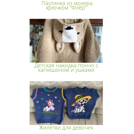
Паутинка из мохера
крючком "Флёр"
Детская накидка-пончо с
капюшоном и ушками
Жилетки для девочек