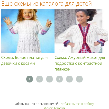
Еще схемы из каталога для детей
Схема: Белое платье для
Схема: Ажурный жакет для
девочки с косами
подростка с контрастной
планкой
1
2
3
4
5
6
Работы наших пользователей
(
Добавить свою работу
)
Wiki: Pedia