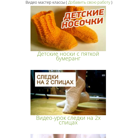
Видео мастер классы
(
Добавить свою работу
)
Детские носки с пяткой
бумеранг
Видео-урок следки на 2х
спицах