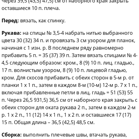
Через 39,5 (43,5) 47,5) см от наборного края закрыть
оставшиеся 10 п. плеча.
Перед:
вязать, как спинку.
Рукава:
на спицы № 3,5-4 набрать нитью выбранного
цвета 30 (32) 34 п. и провязать 3 см узором для планок,
начиная с 1 изн. р. В последнем ряду равномерно
прибавить 5 п. = 35 (37) 39 п. Затем вязать спицами № 4-
4,5 следующим образом: кром., 8 (9) 10 п. лиц. гладью.,
17 п. волнистым узором, 8 (9) 10 п. лицевой гладью,
кром. Для скосов прибавить с обеих сторон в 5-м р. от
планки 1 х 1 п., затем в каждом 8-м (10-м) 12-м р. 7 х 1 п.,
включая прибавленные петли в лиц. гладь = 51 (53) 55
п. Через 26,5 931,5) 36,5 см от наборного края закрыть с
обеих сторон для оката рукава 2 п., затем в каждом 2-м
р. 1 х 2 п., 11 (12) 14 х 1 п., 1 х 2 п. и оставшиеся 17 (17)
15 п. Общая длина – 36,5 (42,5) 48,5 см.
Сборка:
выполнить плечевые швы, втачать рукава,