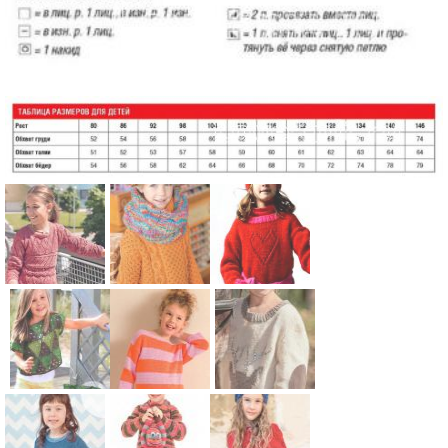
Схема:
Схема:
Схема:
детский
свитер для
пуловер с
пуловер с
девочки с
ажурным
ажурными
узором из
сердцем и
узорами для
сот для
шапочка
Схема:
Схема:
Схема:
детей
детей
для девочки