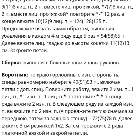
9(11)8 лиц. п., 2 п. вместе лиц. протяжкой, *7(7)8 лиц. п.,
2 п. вместе лиц. протяжкой* повторите *-* 12 раз, в
конце вяжите 10(12)9 лиц. п. = 124(128)135 п.
Продолжайте вязать таким образом, выполняя
убавления в каждом 4-м ряду еще 5 раз = 54(58)65 п.
Далее вяжите лиц. гладью до высоты кокетки 11(12)13
см. Закройте петли.
Сборка:
выполните боковые швы и швы рукавов.
Воротник:
по краю горловины с изн. стороны на
спицы равномерно наберите 49(51)53 п., включая
петли с доп. спиц. Поверните работу, вяжите 2 изн. п., 1
пиц. п., *1 изн. п., 1 лиц. п.* повторяйте *-* в конце
ряда вяжите 2 изн. п. В следующем ряду из каждой изн.
п. вывяжите по 2 изн. п. (= провяжите петлю сначала за
переднюю, затем за заднюю стенку) = 72(75)78 п. Далее
вяжите 3 см резинкой 1x2. Затем провяжите 2 ряда
платочной вязкой и закройте петли.