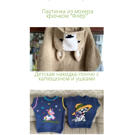
Паутинка из мохера
крючком "Флёр"
Детская накидка-пончо с
капюшоном и ушками