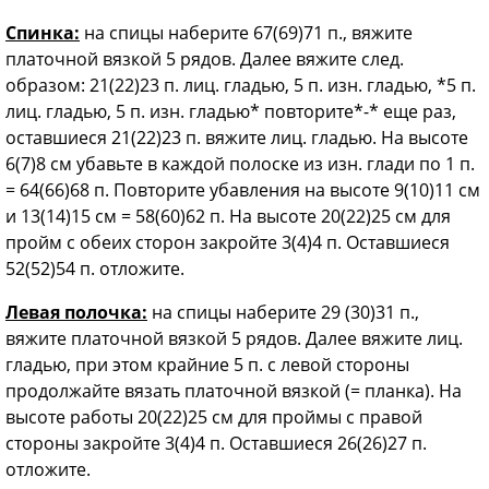
Спинка:
на спицы наберите 67(69)71 п., вяжите
платочной вязкой 5 рядов. Далее вяжите след.
образом: 21(22)23 п. лиц. гладью, 5 п. изн. гладью, *5 п.
лиц. гладью, 5 п. изн. гладью* повторите*-* еще раз,
оставшиеся 21(22)23 п. вяжите лиц. гладью. На высоте
6(7)8 см убавьте в каждой полоске из изн. глади по 1 п.
= 64(66)68 п. Повторите убавления на высоте 9(10)11 см
и 13(14)15 см = 58(60)62 п. На высоте 20(22)25 см для
пройм с обеих сторон закройте 3(4)4 п. Оставшиеся
52(52)54 п. отложите.
Левая полочка:
на спицы наберите 29 (30)31 п.,
вяжите платочной вязкой 5 рядов. Далее вяжите лиц.
гладью, при этом крайние 5 п. с левой стороны
продолжайте вязать платочной вязкой (= планка). На
высоте работы 20(22)25 см для проймы с правой
стороны закройте 3(4)4 п. Оставшиеся 26(26)27 п.
отложите.