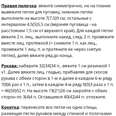
Правая полочка
: вяжите симметрично, но на планке
вывяжите петли для пуговиц: нижнюю петлю
выполните на высоте 7(7,5)9 см, остальные с
интервалом 4,5(5)5,5 см (верхняя пуговица - на
расстоянии 1,5 см от верхнего края). Для каждой петли
вяжите 2 п. лиц., выполните накид, след. 2 п. провяжите
вместе лиц. протяжкой (= снимите 1 п. как лиц.,
провяжите 1 лиц. п. и протяните ее через снятую
петлю), далее вяжите ряд до конца.
Рукава:
наберите 32(34)34 п., вяжите 1 см резинкой 1
x1. Далее вяжите лиц. гладью, прибавляя для скосов
рукава с обеих сторон в 1-м и далее в каждом 6-м ряду
7(8)6 раз х 1 п., затем в каждом 4-м ряду 0(0)3 раза х 1 п.
= 46(50)52 п. На высоте 19(21)26 см закройте с обеих
сторон по 3(4)4 п. Оставшиеся 40(42)44 п. отложите.
Кокетка
: перенесите все петли на одни спицы,
размещая пегли рукавов между спинкой и полочками