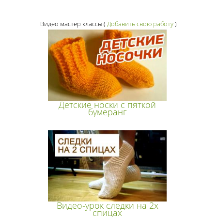
Видео мастер классы
(
Добавить свою работу
)
Детские носки с пяткой
бумеранг
Видео-урок следки на 2х
спицах