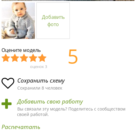
Добавить
фото
5
Оцените модель
оценок
3
Уж
Не
Об
Хор
Отл
асн
пло
ыч
ош
ичн
Сохранить схему
ая
хая
ная
ая
ая
Сохранили 8 человек
схе
схе
схе
схе
схе
Добавить свою работу
ма
ма
ма
ма
ма!
Вы связали эту модель? Поделитесь с сообществом
своей работой.
Распечатать