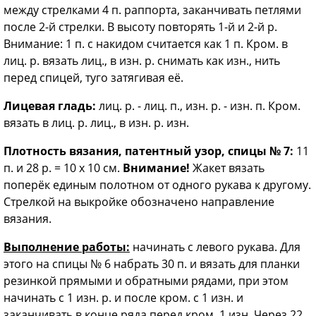
между стрелками 4 п. раппорта, заканчивать петлями
после 2-й стрелки. В высоту повторять 1-й и 2-й р.
Внимание: 1 п. с накидом считается как 1 п. Кром. в
лиц. р. вязать лиц., в изн. р. снимать как изн., нить
перед спицей, туго затягивая её.
Лицевая гладь:
лиц. р. - лиц. п., изн. р. - изн. п. Кром.
вязать в лиц. р. лиц., в изн. р. изн.
Плотность вязания, патентный узор, спицы № 7:
11
п. и 28 р. = 10 х 10 см.
Внимание!
Жакет вязать
поперёк единым полотном от одного рукава к другому.
Стрелкой на выкройке обозначено направление
вязания.
Выполнение работы:
начинать с левого рукава. Для
этого на спицы № 6 набрать 30 п. и вязать для планки
резинкой прямыми и обратными рядами, при этом
начинать с 1 изн. р. и после кром. с 1 изн. и
заканчивать в конце ряда перед кром. 1 изн. Через 22