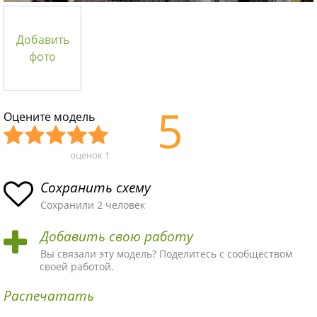
Добавить
фото
5
Оцените модель
оценок
1
Уж
Не
Об
Хор
Отл
асн
пло
ыч
ош
ичн
Сохранить схему
ая
хая
ная
ая
ая
Сохранили 2 человек
схе
схе
схе
схе
схе
Добавить свою работу
ма
ма
ма
ма
ма!
Вы связали эту модель? Поделитесь с сообществом
своей работой.
Распечатать