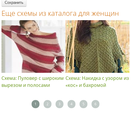
Еще схемы из каталога для женщин
Схема: Пуловер с широким
Схема: Накидка с узором из
вырезом и полосами
«кос» и бахромой
1
2
3
4
5
6