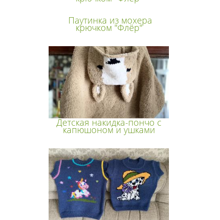
Паутинка из мохера
крючком "Флёр"
Детская накидка-пончо с
капюшоном и ушками