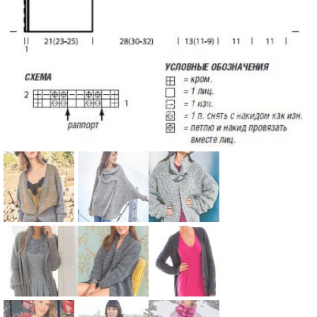
Схема:
Схема:
Схема:
свободный
пальто
удлиненное
кардиган с
оверсайз с
пальто
широкой
цельновяза
оверсайз с