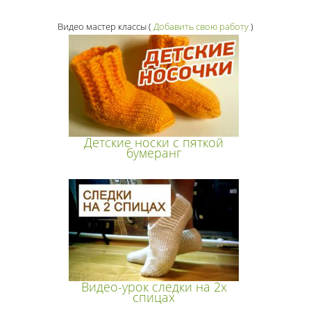
Видео мастер классы
(
Добавить свою работу
)
Детские носки с пяткой
бумеранг
Видео-урок следки на 2х
спицах