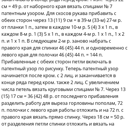
см = 49 р. от наборного края вязать спицами № 7
патентным узором. Для скосов рукава прибавить с
обеих сторон через 13 (11) 9 см = в 39-м (33-м) 27-м р.
от планки 1 п., затем в каждом 10-м р. 5 (4) 3 х 1 п., в
каждом 8-м р. 1 (3) 5 х 1 п., в каждом 4-м р. 1 х 1 п., 1 х 2
п. и 1 х 1 п. В следующем 2-м р. заново набрать с
правого края для спинки 46 (45) 44 п. и одновременно с
левого края для полочки 46 (45) 44 п. = 144 п.
Прибавленные с обеих сторон петли включать в
патентный узор по рисунку. Теперь патентный узор
начинается после кром. с 2 лиц. и заканчивается в
конце ряда перед кром. также 2 лиц. С увеличением
числа петель вязать круговыми спицами № 7. Через 13
(15) 17 см = 36 (42) 48 р. от последнего прибавления
разделить работу для выреза горловины пополам, 72
п. полочки с левого края работы отложить и на 72 п. с
правого края вязать прямо спинку. Через 18 см = 50 р.
от разделения петли спинки отложить и вязать на