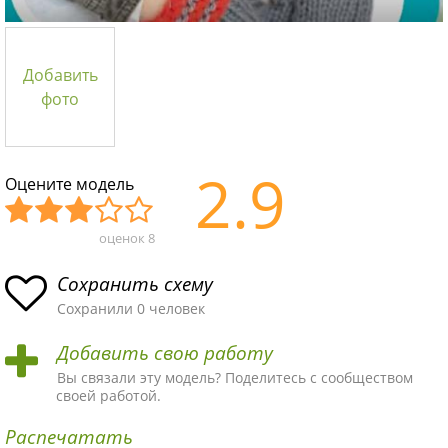
Добавить
фото
2.9
Оцените модель
оценок
8
Уж
Не
Об
Хор
Отл
асн
пло
ыч
ош
ичн
Сохранить схему
ая
хая
ная
ая
ая
Сохранили 0 человек
схе
схе
схе
схе
схе
Добавить свою работу
ма
ма
ма
ма
ма!
Вы связали эту модель? Поделитесь с сообществом
своей работой.
Распечатать