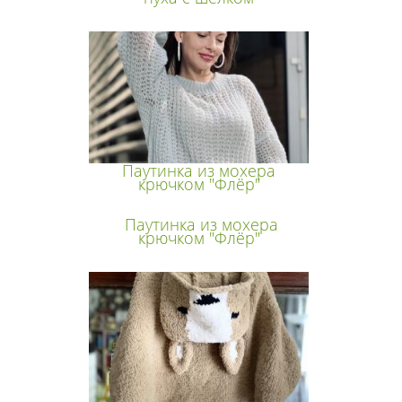
Паутинка из мохера
крючком "Флёр"
Паутинка из мохера
крючком "Флёр"