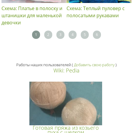
Схема: Платье в полоску и
Схема: Теплый пуловер с
штанишки для маленькой
полосатыми рукавами
девочки
1
2
3
4
5
6
Работы наших пользователей
(
Добавить свою работу
)
Wiki: Pedia
Готовая пряжа из козьего
пуха с шелком