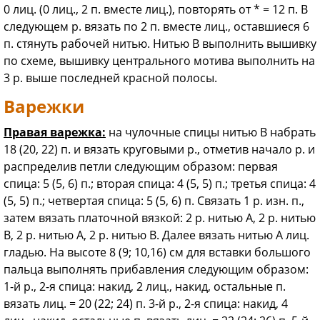
0 лиц. (0 лиц., 2 п. вместе лиц.), повторять от * = 12 п. В
следующем р. вязать по 2 п. вместе лиц., оставшиеся 6
п. стянуть рабочей нитью. Нитью В выполнить вышивку
по схеме, вышивку центрального мотива выполнить на
3 р. выше последней красной полосы.
Варежки
Правая варежка:
на чулочные спицы нитью В набрать
18 (20, 22) п. и вязать круговыми р., отметив начало р. и
распределив петли следующим образом: первая
спица: 5 (5, 6) п.; вторая спица: 4 (5, 5) п.; третья спица: 4
(5, 5) п.; четвертая спица: 5 (5, 6) п. Связать 1 р. изн. п.,
затем вязать платочной вязкой: 2 р. нитью A, 2 р. нитью
B, 2 р. нитью A, 2 р. нитью B. Далее вязать нитью A лиц.
гладью. На высоте 8 (9; 10,16) см для вставки большого
пальца выполнять прибавления следующим образом:
1-й р., 2-я спица: накид, 2 лиц., накид, остальные п.
вязать лиц. = 20 (22; 24) п. 3-й р., 2-я спица: накид, 4