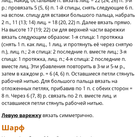
лиц., накид, остальные п. вязать лиц. = 22 (24; 26) п. 5-й
р.: провязать 5 (5, 6) п. 1-й спицы, снять следующие 6 п.
на вспом. спицу для вставки большого пальца, набрать
2 п., 11 (13; 14) лиц. = 18 (20, 22) п. Далее вязать прямо.
На высоте 17 (19; 22) см для верхней части варежки
вязать следующим образом: 1-я спица: 1 протяжка
(снять 1 п. как лиц., 1 лиц. и протянуть её через снятую
п.), лиц. п.; 2-я спица: 2 последние п. вместе лиц.; 3-я
спица: 1 протяжка, лиц. п.; 4-я спица: 2 последние п.
вместе лиц. Эти убавления повторить в 3-м и 5-м р.,
затем в каждом р. = 6 (4, 6) п. Оставшиеся петли стянуть
рабочей нитью. Для большого пальца вязать на
отложенных петлях, прибавив по 1 п. с обеих сторон =
8 п. Через 6 (7, 8) р. связать по 2 п. вместе лиц. и
оставшиеся петли стянуть рабочей нитью.
Левую варежку
вязать симметрично.
Шарф