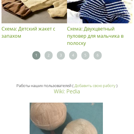
Схема: Детский жакет с
Схема: Двухцветный
запахом
пуловер для мальчика в
полоску
1
2
3
4
5
6
Работы наших пользователей
(
Добавить свою работу
)
Wiki: Pedia