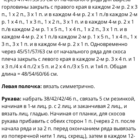
горловины закрыть с правого края в каждом 2-м р. 2 х 3
п., 1 х 2 п., 3 х 1 п. и в каждом 4-м р. 2 х 1 п./в каждом 2-м
р. 1 х 4 п., 1 х 3 п., 1 х 2 п., 3 х 1 п. и в каждом 4-м р. 2 х 1
п./в каждом 2-м р. 1 х 5 п., 1 х 4 п., 1 х 2 п., 3 х 1 п. и в
каждом 4-м р. 2 х 1 п./в каждом 2-м р. 1 х 5 п., 1 х 4 п., 1 х
3 п., 3 х 1 п. и в каждом 4-м р. 2 x 1 п. Одновременно
через 45/51/57/63 см от начального ряда для скоса
плеча закрыть с левого края в каждом 2-м р. 3 х 4 п. и 1
х 3 п./4 х 4 п./2 х 5 п. и 2 х 4 n./З х 5 п. и 1x4 п. Общая
длина = 48/54/60/66 см.
Левая полочка:
вязать симметрично.
Рукава:
набрать 38/42/42/46 п., связать 5 см резинкой,
начиная в 1-м лиц. р. с 2 лиц. и заканчивая 2 лиц., и
вязать лиц. гладью. Начиная от планки, для скосов
рукава прибавить с обеих сторон 1 п. (через 2 п. после
начала ряда и за 2 п. перед окончанием ряда вывязать
из поперечной нити 1 лиц. скрещ.), затем в каждом 12-