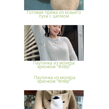
Готовая пряжа из козьего
пуха с шелком
Паутинка из мохера
крючком "Флёр"
Паутинка из мохера
крючком "Флёр"