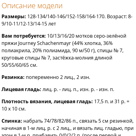
Описание модели
Размеры:
128-134/140-146/152-158/164-170. Возраст: 8-
9/10-11/12-13/14-15 лет
Вам потребуется:
10/13/16/20 мотков серо-зелёной
пряжи Journey Schachenmayr (44% хлопка, 36%
полиакрила, 20% полиамида, 90 м/50 г), спицы № 7,
круговые спицы № 7, застёжка-молния длиной
50/55/60/65 см.
Резинка:
попеременно 2 лиц., 2 изн.
Лицевая гладь:
лиц. р. - лиц. п., изн. р. - изн. п.
Плотность вязания, лицевая гладь:
17,5 п. и 31 р. =
10 х 10 см.
Спинка:
набрать 74/78/82/86 п., связать 5 см резинкой,
начиная в 1-м лиц. р. с 2 лиц., и вязать лиц. гладью, при
этом в 1-м р. прибавить 0/0/2/2 п. (после первой и