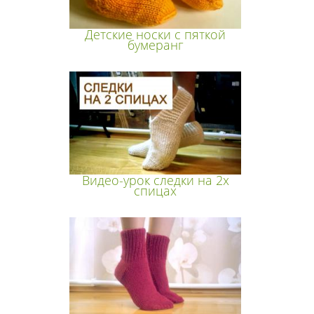
Детские носки с пяткой
бумеранг
Видео-урок следки на 2х
спицах