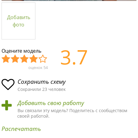
Добавить
фото
3.7
Оцените модель
оценок
54
Уж
Не
Об
Хор
Отл
асн
пло
ыч
ош
ичн
Сохранить схему
ая
хая
ная
ая
ая
Сохранили 23 человек
схе
схе
схе
схе
схе
Добавить свою работу
ма
ма
ма
ма
ма!
Вы связали эту модель? Поделитесь с сообществом
своей работой.
Распечатать