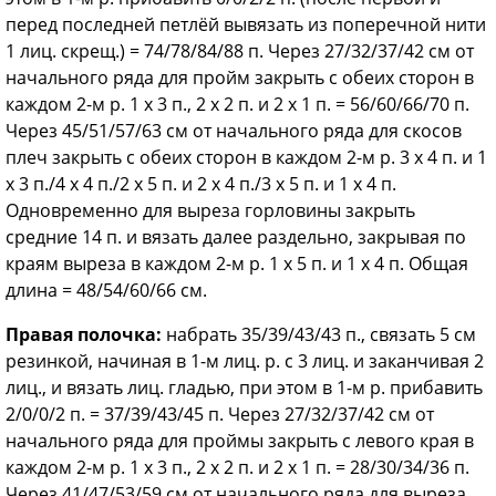
перед последней петлёй вывязать из поперечной нити
1 лиц. скрещ.) = 74/78/84/88 п. Через 27/32/37/42 см от
начального ряда для пройм закрыть с обеих сторон в
каждом 2-м р. 1 х 3 п., 2 х 2 п. и 2 х 1 п. = 56/60/66/70 п.
Через 45/51/57/63 см от начального ряда для скосов
плеч закрыть с обеих сторон в каждом 2-м р. 3 x 4 п. и 1
х 3 п./4 х 4 п./2 х 5 п. и 2 х 4 п./3 х 5 п. и 1 х 4 п.
Одновременно для выреза горловины закрыть
средние 14 п. и вязать далее раздельно, закрывая по
краям выреза в каждом 2-м р. 1 х 5 п. и 1 х 4 п. Общая
длина = 48/54/60/66 см.
Правая полочка:
набрать 35/39/43/43 п., связать 5 см
резинкой, начиная в 1-м лиц. р. с 3 лиц. и заканчивая 2
лиц., и вязать лиц. гладью, при этом в 1-м р. прибавить
2/0/0/2 п. = 37/39/43/45 п. Через 27/32/37/42 см от
начального ряда для проймы закрыть с левого края в
каждом 2-м р. 1 х 3 п., 2 х 2 п. и 2 х 1 п. = 28/30/34/36 п.
Через 41/47/53/59 см от начального ряда для выреза