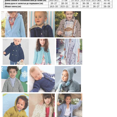
Схема:
Схема:
Схема:
жакет в
детский
кардиган
спортивном
жакет с
для
стиле с
капюшоном
мальчика с
карманом-
для детей
рельефным
Схема:
Схема:
Схема:
кенгуру для
узором для
детский
жакет на
свободный
детей
детей
жакет на
пуговицах
кардиган с
пуговицах с
для девочки
асимметрич
капюшоном
с узором из
ным кроем
Схема:
Схема:
Схема:
для детей
пышных
для детей
детский
детский
пушистая
столбиков
жакет с
жакет на
кофта для