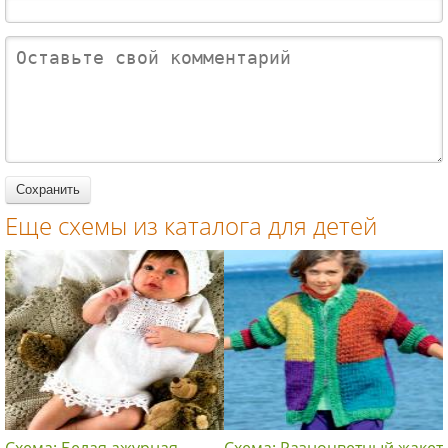
укороченны
жакет с
жакет на
детей
й жакет для
ажурным
пуговицах с
девочки на
рисунком
v-образным
пуговицах
для детей
узором и
для детей
карманами
для детей
Еще схемы из каталога для детей
Схема: Белая ажурная
Схема: Разноцветный жакет