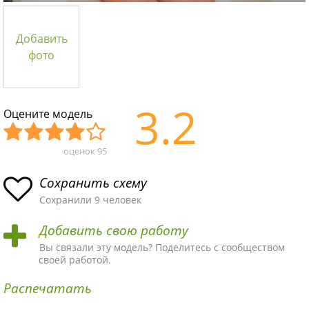
Добавить
фото
3.2
Оцените модель
оценок
95
Уж
Не
Об
Хор
Отл
асн
пло
ыч
ош
ичн
Сохранить схему
ая
хая
ная
ая
ая
Сохранили 9 человек
схе
схе
схе
схе
схе
Добавить свою работу
ма
ма
ма
ма
ма!
Вы связали эту модель? Поделитесь с сообществом
своей работой.
Распечатать