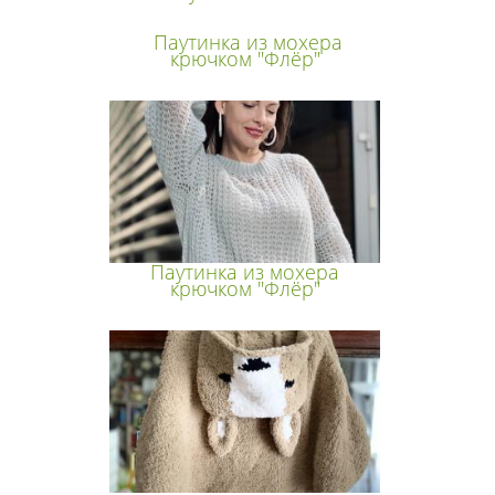
Паутинка из мохера
крючком "Флёр"
Паутинка из мохера
крючком "Флёр"