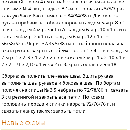
резинкой. Через 4 см от наборного края вязать далее
спицами № 4 лиц. гладью. В 1-м р. провязать 5/5/7 раз
каждую 5-ю и 6-ю п. вместе = 34/34/38 п. Для скосов
рукава прибавить с обеих сторон в каждом 6-м р. 8 х 1
п. и в каждом 4-м р. 3 х 1 п./в каждом 6-м р. 10 х 1 п. и в
каждом 4-м р. 2 х 1 п./в каждом 6-м р. 12 х 1 п. =
56/58/62 п. Через 32/35.5/38 см от наборного края для
оката рукава закрыть с обеих сторон 1 х 4 п. и в каждом
2-м р. 1 х 2. 9 x 1 и 2 х 2 п./ в каждом 2-м р. 1 х 2, 10 x 1 и
2 х 2 п./1 х 2,10 x 1 и 3 х 2 п. Закрыть оставшиеся 18 п.
Сборка: выполнить плечевые швы. Вшить рукава,
выполнить швы рукавов и боковые швы. По бортам
полочек на спицы № 3,5 набрать по 72/78/80 п., связать
3 см резинкой и закрыть все петли. По краям
горловины переда и спинки набрать 72/76/76 п. и
связать планку так же; закрыть петли.
Новые схемы