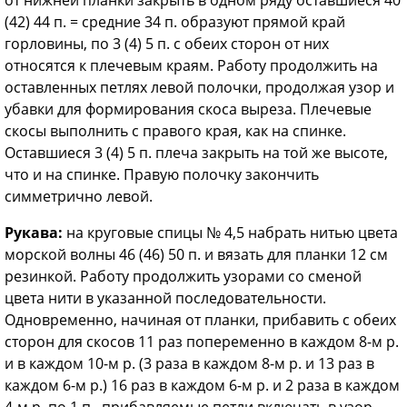
(42) 44 п. = средние 34 п. образуют прямой край
горловины, по 3 (4) 5 п. с обеих сторон от них
относятся к плечевым краям. Работу продолжить на
оставленных петлях левой полочки, продолжая узор и
убавки для формирования скоса выреза. Плечевые
скосы выполнить с правого края, как на спинке.
Оставшиеся 3 (4) 5 п. плеча закрыть на той же высоте,
что и на спинке. Правую полочку закончить
симметрично левой.
Рукава:
на круговые спицы № 4,5 набрать нитью цвета
морской волны 46 (46) 50 п. и вязать для планки 12 см
резинкой. Работу продолжить узорами со сменой
цвета нити в указанной последовательности.
Одновременно, начиная от планки, прибавить с обеих
сторон для скосов 11 раз попеременно в каждом 8-м р.
и в каждом 10-м р. (3 раза в каждом 8-м р. и 13 раз в
каждом 6-м р.) 16 раз в каждом 6-м р. и 2 раза в каждом
4-м р. по 1 п., прибавляемые петли включать в узор,