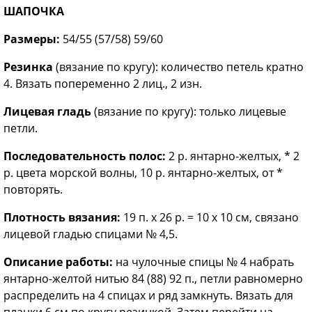
ШАПОЧКА
Размеры:
54/55 (57/58) 59/60
Резинка
(вязание по кругу): количество петель кратно
4. Вязать попеременно 2 лиц., 2 изн.
Лицевая гладь
(вязание по кругу): только лицевые
петли.
Последовательность полос:
2 р. янтарно-желтых, * 2
р. цвета морской волны, 10 р. янтарно-желтых, от *
повторять.
Плотность вязания:
19 п. х 26 р. = 10 х 10 см, связано
лицевой гладью спицами № 4,5.
Описание работы:
на чулочные спицы № 4 набрать
янтарно-желтой нитью 84 (88) 92 п., петли равномерно
распределить на 4 спицах и ряд замкнуть. Вязать для
планки 6 см по кругу резинкой. Затем перейти на