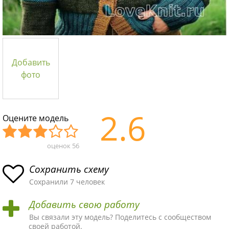
Добавить
фото
2.6
Оцените модель
оценок
56
Уж
Не
Об
Хор
Отл
асн
пло
ыч
ош
ичн
Сохранить схему
ая
хая
ная
ая
ая
Сохранили 7 человек
схе
схе
схе
схе
схе
Добавить свою работу
ма
ма
ма
ма
ма!
Вы связали эту модель? Поделитесь с сообществом
своей работой.