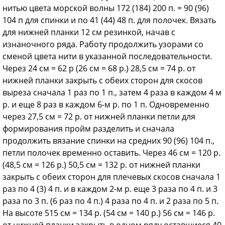
нитью цвета морской волны 172 (184) 200 п. = 90 (96)
104 п для спинки и по 41 (44) 48 п. для полочек. Вязать
для нижней планки 12 см резинкой, начав с
изнаночного ряда. Работу продолжить узорами со
сменой цвета нити в указанной последовательности.
Через 24 см = 62 р (26 см = 68 р.) 28,5 см = 74 р. от
нижней планки закрыть с обеих сторон для скосов
выреза сначала 1 раз по 1 п., затем 4 раза в каждом 4 м
р. и еще 8 раз в каждом 6-м р. по 1 п. Одновременно
через 27,5 см = 72 р. от нижней планки петли для
формирования пройм разделить и сначала
продолжить вязание спинки на средних 90 (96) 104 п.,
петли полочек временно оставить. Через 46 см = 120 р.
(48,5 см = 126 р.) 50,5 см = 132 р. от нижней планки
закрыть с обеих сторон для плечевых скосов сначала 1
раз по 4 (3) 4 п. и в каждом 2-м р. еще 3 раза по 4 п. и 3
раза по 3 п. (6 раз по 4 п.) 4 раза по 4 п. и 2 раза по 5 п.
На высоте 515 см = 134 р. (54 см = 140 р.) 56 см = 146 р.
от нижней планки закрыть в одном ряду оставшиеся 40