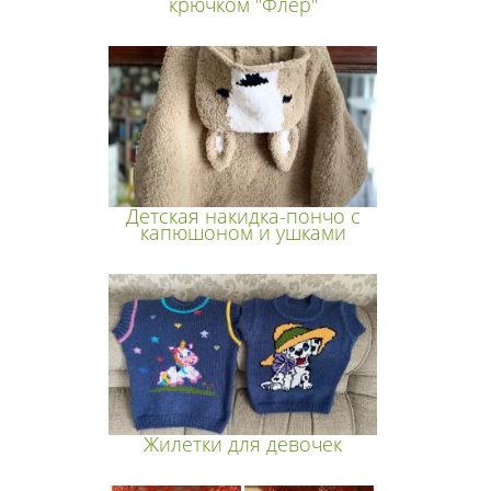
крючком "Флёр"
Детская накидка-пончо с
капюшоном и ушками
Жилетки для девочек