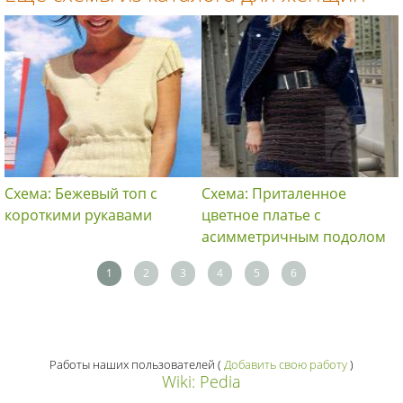
Схема: Бежевый топ с
Схема: Приталенное
короткими рукавами
цветное платье с
асимметричным подолом
1
2
3
4
5
6
Работы наших пользователей
(
Добавить свою работу
)
Wiki: Pedia