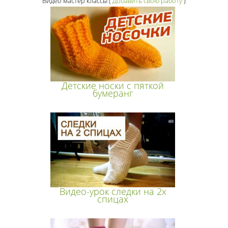
Видео мастер классы
(
Добавить свою работу
)
Детские носки с пяткой
бумеранг
Видео-урок следки на 2х
спицах