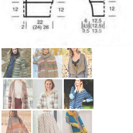
Схема:
Схема:
Схема:
удлиненный
удлиненный
свободный
полосатый
кардиган с
кардиган с
кардиган с
жаккардовы
широкой
круглым
м узором и
резинкой
Схема:
Схема:
Схема:
воротником
шапочка
вязание
цветной
укороченны
длинный
вязание
вязание
спицами для