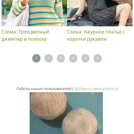
Схема: Трехцветный
Схема: Ажурное платье с
джемпер в полоску
коротки рукавом
1
2
3
4
5
6
Работы наших пользователей
(
Добавить свою работу
)