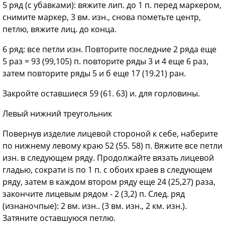
5
ряд (с убавками): вяжите лип. до 1 п. перед маркером,
снимите маркер, 3 вм. изн., снова пометьте центр,
петлю, вяжите лиц. до конца.
6
ряд: все петли изн. Повторите последние 2 ряда еще
5 раз = 93 (99,105) п. повторите ряды 3 и 4 еще 6 раз,
затем повторите ряды 5 и б еще 17 (19.21) ран.
Закройте оставшиеся 59 (61. 63) и. для горловины.
Левый нижний треугольник
Повернув изделие лицевой стороной к себе, наберите
по нижнему левому краю 52 (55. 58) п. Вяжите все петли
изн. в следующем ряду. Продолжайте вязать лицевой
гладью, сократи is по 1 п. с обоих краев в следующем
ряду, затем в каждом втором ряду еще 24 (25,27) раза,
закончите лицевым рядом - 2 (3,2) п. След. ряд
(изнаночпые): 2 вм. изн.. (3 вм. изн., 2 км. изн.).
Затяните оставшуюся петлю.