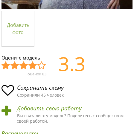
Добавить
фото
3.3
Оцените модель
оценок
83
Уж
Не
Об
Хор
Отл
асн
пло
ыч
ош
ичн
Сохранить схему
ая
хая
ная
ая
ая
Сохранили 45 человек
схе
схе
схе
схе
схе
Добавить свою работу
ма
ма
ма
ма
ма!
Вы связали эту модель? Поделитесь с сообществом
своей работой.
Распечатать